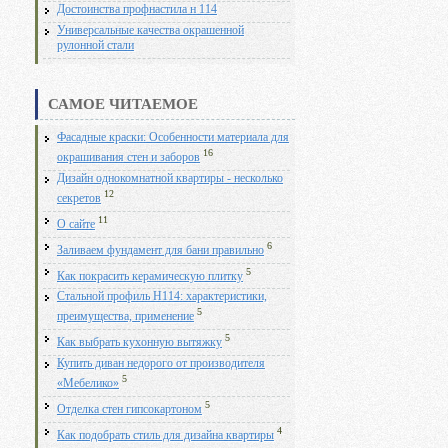
Достоинства профнастила н 114
Универсальные качества окрашенной
рулонной стали
САМОЕ ЧИТАЕМОЕ
Фасадные краски: Особенности материала для
16
окрашивания стен и заборов
Дизайн однокомнатной квартиры - несколько
12
секретов
11
О сайте
6
Заливаем фундамент для бани правильно
5
Как покрасить керамическую плитку
Стальной профиль Н114: характеристики,
5
преимущества, применение
5
Как выбрать кухонную вытяжку
Купить диван недорого от производителя
5
«Мебелико»
5
Отделка стен гипсокартоном
4
Как подобрать стиль для дизайна квартиры