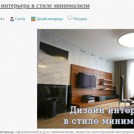
 интерьера в стиле минимализм
4 г.
Carsliy
Дизайн интерьера
Обсудить
нтерьер
, оформленный в духе минимализма, является своеобразной интерпрета