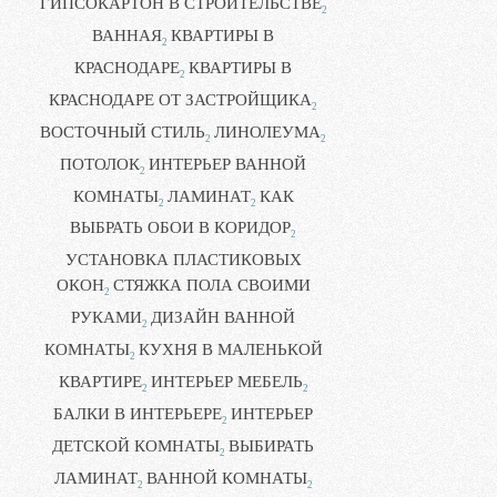
ГИПСОКАРТОН В СТРОИТЕЛЬСТВЕ
2
ВАННАЯ
КВАРТИРЫ В
2
КРАСНОДАРЕ
КВАРТИРЫ В
2
КРАСНОДАРЕ ОТ ЗАСТРОЙЩИКА
2
ВОСТОЧНЫЙ СТИЛЬ
ЛИНОЛЕУМА
2
2
ПОТОЛОК
ИНТЕРЬЕР ВАННОЙ
2
КОМНАТЫ
ЛАМИНАТ
КАК
2
2
ВЫБРАТЬ ОБОИ В КОРИДОР
2
УСТАНОВКА ПЛАСТИКОВЫХ
ОКОН
СТЯЖКА ПОЛА СВОИМИ
2
РУКАМИ
ДИЗАЙН ВАННОЙ
2
КОМНАТЫ
КУХНЯ В МАЛЕНЬКОЙ
2
КВАРТИРЕ
ИНТЕРЬЕР МЕБЕЛЬ
2
2
БАЛКИ В ИНТЕРЬЕРЕ
ИНТЕРЬЕР
2
ДЕТСКОЙ КОМНАТЫ
ВЫБИРАТЬ
2
ЛАМИНАТ
ВАННОЙ КОМНАТЫ
2
2