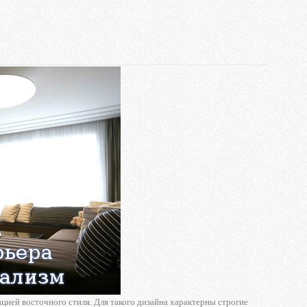
цией восточного стиля. Для такого дизайна характерны строгие