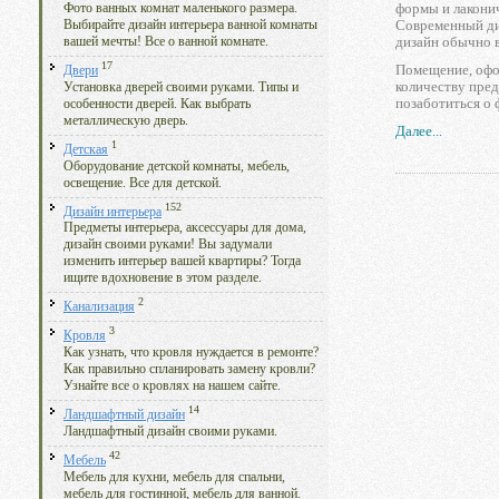
формы и лаконич
Фото ванных комнат маленького размера.
Современный ди
Выбирайте дизайн интерьера ванной комнаты
дизайн обычно 
вашей мечты! Все о ванной комнате.
17
Помещение, офо
Двери
количеству пред
Установка дверей своими руками. Типы и
позаботиться о 
особенности дверей. Как выбрать
металлическую дверь.
Далее...
1
Детская
Оборудование детской комнаты, мебель,
освещение. Все для детской.
152
Дизайн интерьера
Предметы интерьера, аксессуары для дома,
дизайн своими руками! Вы задумали
изменить интерьер вашей квартиры? Тогда
ищите вдохновение в этом разделе.
2
Канализация
3
Кровля
Как узнать, что кровля нуждается в ремонте?
Как правильно спланировать замену кровли?
Узнайте все о кровлях на нашем сайте.
14
Ландшафтный дизайн
Ландшафтный дизайн своими руками.
42
Мебель
Мебель для кухни, мебель для спальни,
мебель для гостинной, мебель для ванной.