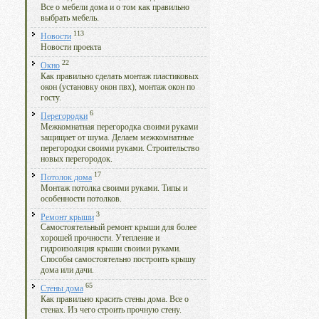
Все о мебели дома и о том как правильно
выбрать мебель.
113
Новости
Новости проекта
22
Окно
Как правильно сделать монтаж пластиковых
окон (установку окон пвх), монтаж окон по
госту.
6
Перегородки
Межкомнатная перегородка своими руками
защищает от шума. Делаем межкомнатные
перегородки своими руками. Строительство
новых перегородок.
17
Потолок дома
Монтаж потолка своими руками. Типы и
особенности потолков.
3
Ремонт крыши
Самостоятельный ремонт крыши для более
хорошей прочности. Утепление и
гидроизоляция крыши своими руками.
Способы самостоятельно построить крышу
дома или дачи.
65
Стены дома
Как правильно красить стены дома. Все о
стенах. Из чего строить прочную стену.