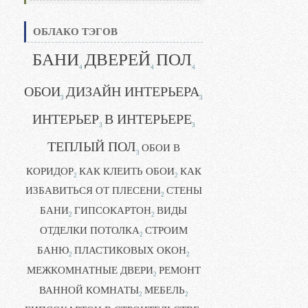
ОБЛАКО ТЭГОВ
БАНИ
ДВЕРЕЙ
ПОЛ
4
4
4
ОБОИ
ДИЗАЙН ИНТЕРЬЕРА
3
3
ИНТЕРЬЕР
В ИНТЕРЬЕРЕ
3
3
ТЕПЛЫЙ ПОЛ
ОБОИ В
3
КОРИДОР
КАК КЛЕИТЬ ОБОИ
КАК
2
2
ИЗБАВИТЬСЯ ОТ ПЛЕСЕНИ
СТЕНЫ
2
БАНИ
ГИПСОКАРТОН
ВИДЫ
2
2
ОТДЕЛКИ ПОТОЛКА
СТРОИМ
2
БАНЮ
ПЛАСТИКОВЫХ ОКОН
2
2
МЕЖКОМНАТНЫЕ ДВЕРИ
РЕМОНТ
2
ВАННОЙ КОМНАТЫ
МЕБЕЛЬ
2
2