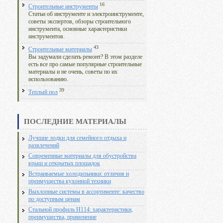
16
Строительные инструменты
Статьи об инструменте и электроинструменте,
советы экспертов, обзоры строительного
инструмента, основные характеристики
инструментов.
43
Строительные материалы
Вы задумали сделать ремонт? В этом разделе
есть все про самые популярные строительные
материалы и не очень, советы по их
использованию.
39
Теплый пол
ПОСЛЕДНИЕ МАТЕРИАЛЫ
Лучшие лодки для семейного отдыха и
развлечений
Современные материалы для обустройства
крыш и открытых площадок
Встраиваемые холодильники: отличия и
преимущества кухонной техники
Выхлопные системы в ассортименте: качество
по доступным ценам
Стальной профиль Н114: характеристики,
преимущества, применение