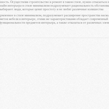
ность. Осуществляя строительство и ремонт в таком стиле, нужно отказаться 
зайн интерьера в стиле минимализм подразумевает рациональность обстановки
выбирают люди, которые ценят простоту и не любят различные излишества.
рмленное в стиле минимализм, подразумевает расширение пространства наско
метов мебели в интерьере, этими же характеристиками обладает современный 
функциональности предметов интерьера, а также отказаться от различных элем