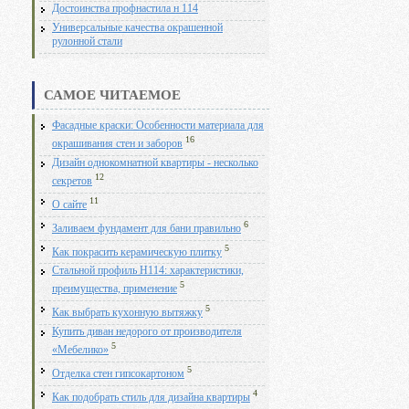
Достоинства профнастила н 114
Универсальные качества окрашенной
рулонной стали
САМОЕ ЧИТАЕМОЕ
Фасадные краски: Особенности материала для
16
окрашивания стен и заборов
Дизайн однокомнатной квартиры - несколько
12
секретов
11
О сайте
6
Заливаем фундамент для бани правильно
5
Как покрасить керамическую плитку
Стальной профиль Н114: характеристики,
5
преимущества, применение
5
Как выбрать кухонную вытяжку
Купить диван недорого от производителя
5
«Мебелико»
5
Отделка стен гипсокартоном
4
Как подобрать стиль для дизайна квартиры