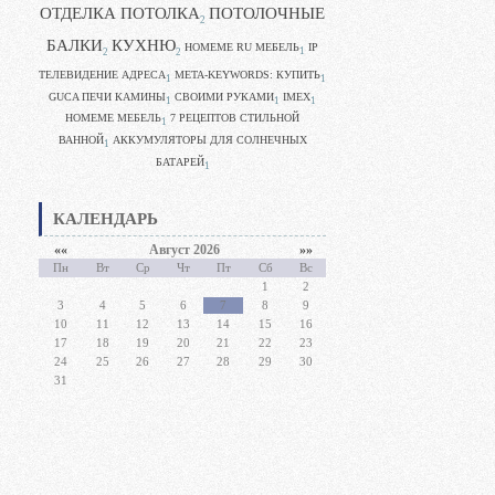
ОТДЕЛКА ПОТОЛКА
ПОТОЛОЧНЫЕ
2
БАЛКИ
КУХНЮ
HOMEME RU МЕБЕЛЬ
IP
1
2
2
ТЕЛЕВИДЕНИЕ АДРЕСА
META-KEYWORDS: КУПИТЬ
1
1
GUCA ПЕЧИ КАМИНЫ
CВОИМИ РУКАМИ
IMEX
1
1
1
HOMEME МЕБЕЛЬ
7 РЕЦЕПТОВ СТИЛЬНОЙ
1
ВАННОЙ
АККУМУЛЯТОРЫ ДЛЯ СОЛНЕЧНЫХ
1
БАТАРЕЙ
1
КАЛЕНДАРЬ
««
Август 2026
»»
Пн
Вт
Ср
Чт
Пт
Сб
Вс
1
2
3
4
5
6
7
8
9
10
11
12
13
14
15
16
17
18
19
20
21
22
23
24
25
26
27
28
29
30
31