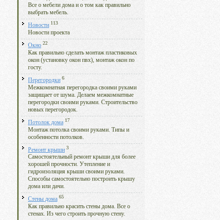
Все о мебели дома и о том как правильно
выбрать мебель.
113
Новости
Новости проекта
22
Окно
Как правильно сделать монтаж пластиковых
окон (установку окон пвх), монтаж окон по
госту.
6
Перегородки
Межкомнатная перегородка своими руками
защищает от шума. Делаем межкомнатные
перегородки своими руками. Строительство
новых перегородок.
17
Потолок дома
Монтаж потолка своими руками. Типы и
особенности потолков.
3
Ремонт крыши
Самостоятельный ремонт крыши для более
хорошей прочности. Утепление и
гидроизоляция крыши своими руками.
Способы самостоятельно построить крышу
дома или дачи.
65
Стены дома
Как правильно красить стены дома. Все о
стенах. Из чего строить прочную стену.