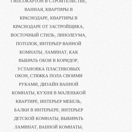
ГИПСОКАРТОН В СТРОИТЕЛЬСТВЕ
2
ВАННАЯ
КВАРТИРЫ В
2
КРАСНОДАРЕ
КВАРТИРЫ В
2
КРАСНОДАРЕ ОТ ЗАСТРОЙЩИКА
2
ВОСТОЧНЫЙ СТИЛЬ
ЛИНОЛЕУМА
2
2
ПОТОЛОК
ИНТЕРЬЕР ВАННОЙ
2
КОМНАТЫ
ЛАМИНАТ
КАК
2
2
ВЫБРАТЬ ОБОИ В КОРИДОР
2
УСТАНОВКА ПЛАСТИКОВЫХ
ОКОН
СТЯЖКА ПОЛА СВОИМИ
2
РУКАМИ
ДИЗАЙН ВАННОЙ
2
КОМНАТЫ
КУХНЯ В МАЛЕНЬКОЙ
2
КВАРТИРЕ
ИНТЕРЬЕР МЕБЕЛЬ
2
2
БАЛКИ В ИНТЕРЬЕРЕ
ИНТЕРЬЕР
2
ДЕТСКОЙ КОМНАТЫ
ВЫБИРАТЬ
2
ЛАМИНАТ
ВАННОЙ КОМНАТЫ
2
2