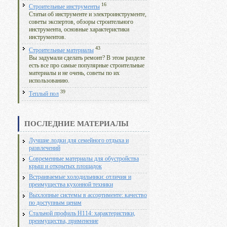
16
Строительные инструменты
Статьи об инструменте и электроинструменте,
советы экспертов, обзоры строительного
инструмента, основные характеристики
инструментов.
43
Строительные материалы
Вы задумали сделать ремонт? В этом разделе
есть все про самые популярные строительные
материалы и не очень, советы по их
использованию.
39
Теплый пол
ПОСЛЕДНИЕ МАТЕРИАЛЫ
Лучшие лодки для семейного отдыха и
развлечений
Современные материалы для обустройства
крыш и открытых площадок
Встраиваемые холодильники: отличия и
преимущества кухонной техники
Выхлопные системы в ассортименте: качество
по доступным ценам
Стальной профиль Н114: характеристики,
преимущества, применение