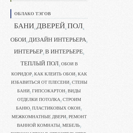
ОБЛАКО ТЭГОВ
БАНИ
ДВЕРЕЙ
ПОЛ
4
4
4
ОБОИ
ДИЗАЙН ИНТЕРЬЕРА
3
3
ИНТЕРЬЕР
В ИНТЕРЬЕРЕ
3
3
ТЕПЛЫЙ ПОЛ
ОБОИ В
3
КОРИДОР
КАК КЛЕИТЬ ОБОИ
КАК
2
2
ИЗБАВИТЬСЯ ОТ ПЛЕСЕНИ
СТЕНЫ
2
БАНИ
ГИПСОКАРТОН
ВИДЫ
2
2
ОТДЕЛКИ ПОТОЛКА
СТРОИМ
2
БАНЮ
ПЛАСТИКОВЫХ ОКОН
2
2
МЕЖКОМНАТНЫЕ ДВЕРИ
РЕМОНТ
2
ВАННОЙ КОМНАТЫ
МЕБЕЛЬ
2
2