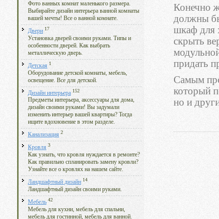
Фото ванных комнат маленького размера.
Конечно ж
Выбирайте дизайн интерьера ванной комнаты
должны бы
вашей мечты! Все о ванной комнате.
шкаф для 
17
Двери
Установка дверей своими руками. Типы и
скрыть ве
особенности дверей. Как выбрать
модульной
металлическую дверь.
придать п
1
Детская
Оборудование детской комнаты, мебель,
Самым про
освещение. Все для детской.
который п
152
Дизайн интерьера
но и друг
Предметы интерьера, аксессуары для дома,
дизайн своими руками! Вы задумали
изменить интерьер вашей квартиры? Тогда
ищите вдохновение в этом разделе.
2
Канализация
3
Кровля
Как узнать, что кровля нуждается в ремонте?
Как правильно спланировать замену кровли?
Узнайте все о кровлях на нашем сайте.
14
Ландшафтный дизайн
Ландшафтный дизайн своими руками.
42
Мебель
Мебель для кухни, мебель для спальни,
мебель для гостинной, мебель для ванной.