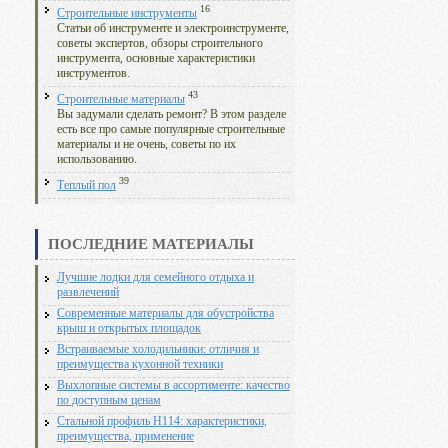
16
Строительные инструменты
Статьи об инструменте и электроинструменте,
советы экспертов, обзоры строительного
инструмента, основные характеристики
инструментов.
43
Строительные материалы
Вы задумали сделать ремонт? В этом разделе
есть все про самые популярные строительные
материалы и не очень, советы по их
использованию.
39
Теплый пол
ПОСЛЕДНИЕ МАТЕРИАЛЫ
Лучшие лодки для семейного отдыха и
развлечений
Современные материалы для обустройства
крыш и открытых площадок
Встраиваемые холодильники: отличия и
преимущества кухонной техники
Выхлопные системы в ассортименте: качество
по доступным ценам
Стальной профиль Н114: характеристики,
преимущества, применение