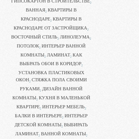
ГИПСОКАРТОН В СТРОИТЕЛЬСТВЕ
2
ВАННАЯ
КВАРТИРЫ В
2
КРАСНОДАРЕ
КВАРТИРЫ В
2
КРАСНОДАРЕ ОТ ЗАСТРОЙЩИКА
2
ВОСТОЧНЫЙ СТИЛЬ
ЛИНОЛЕУМА
2
2
ПОТОЛОК
ИНТЕРЬЕР ВАННОЙ
2
КОМНАТЫ
ЛАМИНАТ
КАК
2
2
ВЫБРАТЬ ОБОИ В КОРИДОР
2
УСТАНОВКА ПЛАСТИКОВЫХ
ОКОН
СТЯЖКА ПОЛА СВОИМИ
2
РУКАМИ
ДИЗАЙН ВАННОЙ
2
КОМНАТЫ
КУХНЯ В МАЛЕНЬКОЙ
2
КВАРТИРЕ
ИНТЕРЬЕР МЕБЕЛЬ
2
2
БАЛКИ В ИНТЕРЬЕРЕ
ИНТЕРЬЕР
2
ДЕТСКОЙ КОМНАТЫ
ВЫБИРАТЬ
2
ЛАМИНАТ
ВАННОЙ КОМНАТЫ
2
2