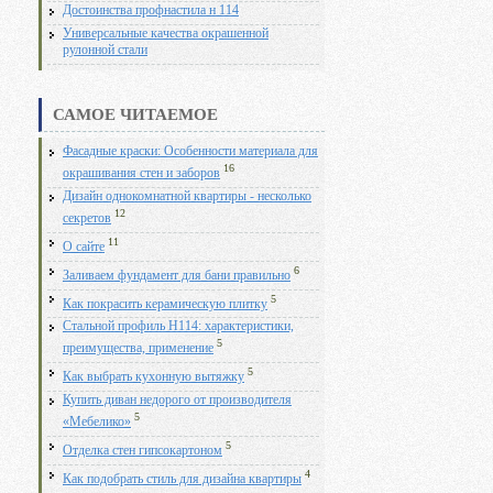
Достоинства профнастила н 114
Универсальные качества окрашенной
рулонной стали
САМОЕ ЧИТАЕМОЕ
Фасадные краски: Особенности материала для
16
окрашивания стен и заборов
Дизайн однокомнатной квартиры - несколько
12
секретов
11
О сайте
6
Заливаем фундамент для бани правильно
5
Как покрасить керамическую плитку
Стальной профиль Н114: характеристики,
5
преимущества, применение
5
Как выбрать кухонную вытяжку
Купить диван недорого от производителя
5
«Мебелико»
5
Отделка стен гипсокартоном
4
Как подобрать стиль для дизайна квартиры