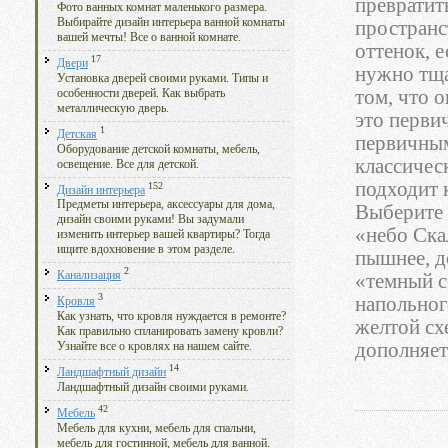
превратит
Фото ванных комнат маленького размера.
Выбирайте дизайн интерьера ванной комнаты
пространс
вашей мечты! Все о ванной комнате.
оттенок, е
17
Двери
нужно тща
Установка дверей своими руками. Типы и
том, что 
особенности дверей. Как выбрать
металлическую дверь.
это перви
1
Детская
первичным
Оборудование детской комнаты, мебель,
классичес
освещение. Все для детской.
подходит 
152
Дизайн интерьера
Предметы интерьера, аксессуары для дома,
Выберите 
дизайн своими руками! Вы задумали
«небо Ска
изменить интерьер вашей квартиры? Тогда
ищите вдохновение в этом разделе.
пышнее, д
2
Канализация
«темный с
3
напольног
Кровля
Как узнать, что кровля нуждается в ремонте?
желтой сх
Как правильно спланировать замену кровли?
дополняет
Узнайте все о кровлях на нашем сайте.
14
Ландшафтный дизайн
Ландшафтный дизайн своими руками.
42
Мебель
Мебель для кухни, мебель для спальни,
мебель для гостинной, мебель для ванной.