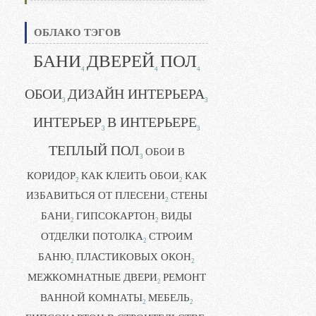
ОБЛАКО ТЭГОВ
БАНИ
ДВЕРЕЙ
ПОЛ
4
4
4
ОБОИ
ДИЗАЙН ИНТЕРЬЕРА
3
3
ИНТЕРЬЕР
В ИНТЕРЬЕРЕ
3
3
ТЕПЛЫЙ ПОЛ
ОБОИ В
3
КОРИДОР
КАК КЛЕИТЬ ОБОИ
КАК
2
2
ИЗБАВИТЬСЯ ОТ ПЛЕСЕНИ
СТЕНЫ
2
БАНИ
ГИПСОКАРТОН
ВИДЫ
2
2
ОТДЕЛКИ ПОТОЛКА
СТРОИМ
2
БАНЮ
ПЛАСТИКОВЫХ ОКОН
2
2
МЕЖКОМНАТНЫЕ ДВЕРИ
РЕМОНТ
2
ВАННОЙ КОМНАТЫ
МЕБЕЛЬ
2
2