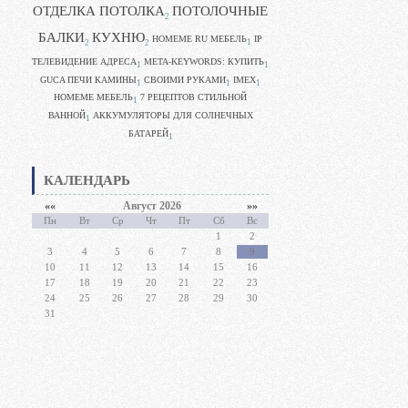
ОТДЕЛКА ПОТОЛКА
ПОТОЛОЧНЫЕ
2
БАЛКИ
КУХНЮ
HOMEME RU МЕБЕЛЬ
IP
1
2
2
ТЕЛЕВИДЕНИЕ АДРЕСА
META-KEYWORDS: КУПИТЬ
1
1
GUCA ПЕЧИ КАМИНЫ
CВОИМИ РУКАМИ
IMEX
1
1
1
HOMEME МЕБЕЛЬ
7 РЕЦЕПТОВ СТИЛЬНОЙ
1
ВАННОЙ
АККУМУЛЯТОРЫ ДЛЯ СОЛНЕЧНЫХ
1
БАТАРЕЙ
1
КАЛЕНДАРЬ
««
Август 2026
»»
Пн
Вт
Ср
Чт
Пт
Сб
Вс
1
2
3
4
5
6
7
8
9
10
11
12
13
14
15
16
17
18
19
20
21
22
23
24
25
26
27
28
29
30
31