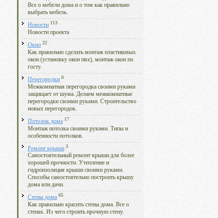
Все о мебели дома и о том как правильно
выбрать мебель.
113
Новости
Новости проекта
22
Окно
Как правильно сделать монтаж пластиковых
окон (установку окон пвх), монтаж окон по
госту.
6
Перегородки
Межкомнатная перегородка своими руками
защищает от шума. Делаем межкомнатные
перегородки своими руками. Строительство
новых перегородок.
17
Потолок дома
Монтаж потолка своими руками. Типы и
особенности потолков.
3
Ремонт крыши
Самостоятельный ремонт крыши для более
хорошей прочности. Утепление и
гидроизоляция крыши своими руками.
Способы самостоятельно построить крышу
дома или дачи.
65
Стены дома
Как правильно красить стены дома. Все о
стенах. Из чего строить прочную стену.