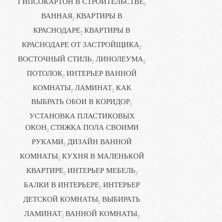
ГИПСОКАРТОН В СТРОИТЕЛЬСТВЕ
2
ВАННАЯ
КВАРТИРЫ В
2
КРАСНОДАРЕ
КВАРТИРЫ В
2
КРАСНОДАРЕ ОТ ЗАСТРОЙЩИКА
2
ВОСТОЧНЫЙ СТИЛЬ
ЛИНОЛЕУМА
2
2
ПОТОЛОК
ИНТЕРЬЕР ВАННОЙ
2
КОМНАТЫ
ЛАМИНАТ
КАК
2
2
ВЫБРАТЬ ОБОИ В КОРИДОР
2
УСТАНОВКА ПЛАСТИКОВЫХ
ОКОН
СТЯЖКА ПОЛА СВОИМИ
2
РУКАМИ
ДИЗАЙН ВАННОЙ
2
КОМНАТЫ
КУХНЯ В МАЛЕНЬКОЙ
2
КВАРТИРЕ
ИНТЕРЬЕР МЕБЕЛЬ
2
2
БАЛКИ В ИНТЕРЬЕРЕ
ИНТЕРЬЕР
2
ДЕТСКОЙ КОМНАТЫ
ВЫБИРАТЬ
2
ЛАМИНАТ
ВАННОЙ КОМНАТЫ
2
2