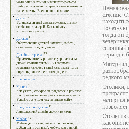
Фото ванных комнат маленького размера.
Выбирайте дизайн интерьера ванной комнаты
Немаловаж
вашей мечты! Все о ванной комнате.
столик
. 
17
Двери
находиться
Установка дверей своими руками. Типы и
полезную 
особенности дверей. Как выбрать
металлическую дверь.
тогда он 
1
Детская
вечеринка
Оборудование детской комнаты, мебель,
сезонный 
освещение. Все для детской.
период в 
152
Дизайн интерьера
Предметы интерьера, аксессуары для дома,
Материал 
дизайн своими руками! Вы задумали
изменить интерьер вашей квартиры? Тогда
разнообра
ищите вдохновение в этом разделе.
редкого м
2
Канализация
Столики, 
3
Кровля
Как узнать, что кровля нуждается в ремонте?
прекрасно
Как правильно спланировать замену кровли?
материал 
Узнайте все о кровлях на нашем сайте.
позволяет
14
Ландшафтный дизайн
Ландшафтный дизайн своими руками.
Столы из 
42
Мебель
как они н
Мебель для кухни, мебель для спальни,
мебель для гостинной, мебель для ванной.