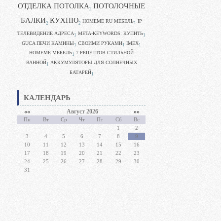
ОТДЕЛКА ПОТОЛКА
ПОТОЛОЧНЫЕ
2
БАЛКИ
КУХНЮ
HOMEME RU МЕБЕЛЬ
IP
1
2
2
ТЕЛЕВИДЕНИЕ АДРЕСА
META-KEYWORDS: КУПИТЬ
1
1
GUCA ПЕЧИ КАМИНЫ
CВОИМИ РУКАМИ
IMEX
1
1
1
HOMEME МЕБЕЛЬ
7 РЕЦЕПТОВ СТИЛЬНОЙ
1
ВАННОЙ
АККУМУЛЯТОРЫ ДЛЯ СОЛНЕЧНЫХ
1
БАТАРЕЙ
1
КАЛЕНДАРЬ
««
Август 2026
»»
Пн
Вт
Ср
Чт
Пт
Сб
Вс
1
2
3
4
5
6
7
8
9
10
11
12
13
14
15
16
17
18
19
20
21
22
23
24
25
26
27
28
29
30
31