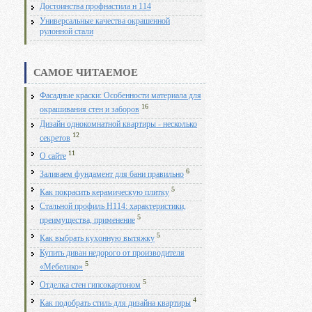
Достоинства профнастила н 114
Универсальные качества окрашенной
рулонной стали
САМОЕ ЧИТАЕМОЕ
Фасадные краски: Особенности материала для
16
окрашивания стен и заборов
Дизайн однокомнатной квартиры - несколько
12
секретов
11
О сайте
6
Заливаем фундамент для бани правильно
5
Как покрасить керамическую плитку
Стальной профиль Н114: характеристики,
5
преимущества, применение
5
Как выбрать кухонную вытяжку
Купить диван недорого от производителя
5
«Мебелико»
5
Отделка стен гипсокартоном
4
Как подобрать стиль для дизайна квартиры