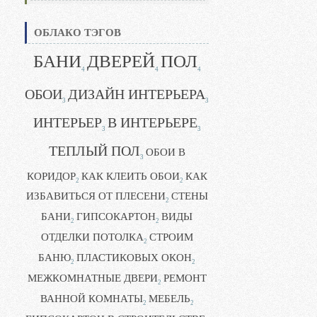
ОБЛАКО ТЭГОВ
БАНИ
ДВЕРЕЙ
ПОЛ
4
4
4
ОБОИ
ДИЗАЙН ИНТЕРЬЕРА
3
3
ИНТЕРЬЕР
В ИНТЕРЬЕРЕ
3
3
ТЕПЛЫЙ ПОЛ
ОБОИ В
3
КОРИДОР
КАК КЛЕИТЬ ОБОИ
КАК
2
2
ИЗБАВИТЬСЯ ОТ ПЛЕСЕНИ
СТЕНЫ
2
БАНИ
ГИПСОКАРТОН
ВИДЫ
2
2
ОТДЕЛКИ ПОТОЛКА
СТРОИМ
2
БАНЮ
ПЛАСТИКОВЫХ ОКОН
2
2
МЕЖКОМНАТНЫЕ ДВЕРИ
РЕМОНТ
2
ВАННОЙ КОМНАТЫ
МЕБЕЛЬ
2
2