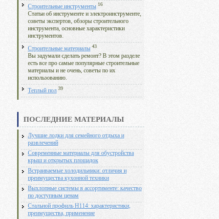
16
Строительные инструменты
Статьи об инструменте и электроинструменте,
советы экспертов, обзоры строительного
инструмента, основные характеристики
инструментов.
43
Строительные материалы
Вы задумали сделать ремонт? В этом разделе
есть все про самые популярные строительные
материалы и не очень, советы по их
использованию.
39
Теплый пол
ПОСЛЕДНИЕ МАТЕРИАЛЫ
Лучшие лодки для семейного отдыха и
развлечений
Современные материалы для обустройства
крыш и открытых площадок
Встраиваемые холодильники: отличия и
преимущества кухонной техники
Выхлопные системы в ассортименте: качество
по доступным ценам
Стальной профиль Н114: характеристики,
преимущества, применение