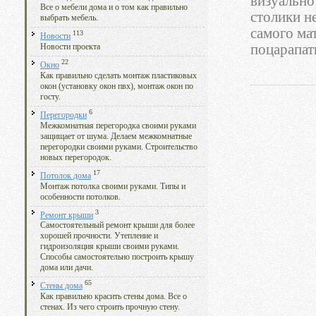
визуально
Все о мебели дома и о том как правильно
столики н
выбрать мебель.
самого ма
113
Новости
поцарапат
Новости проекта
22
Окно
Как правильно сделать монтаж пластиковых
окон (установку окон пвх), монтаж окон по
госту.
6
Перегородки
Межкомнатная перегородка своими руками
защищает от шума. Делаем межкомнатные
перегородки своими руками. Строительство
новых перегородок.
17
Потолок дома
Монтаж потолка своими руками. Типы и
особенности потолков.
3
Ремонт крыши
Самостоятельный ремонт крыши для более
хорошей прочности. Утепление и
гидроизоляция крыши своими руками.
Способы самостоятельно построить крышу
дома или дачи.
65
Стены дома
Как правильно красить стены дома. Все о
стенах. Из чего строить прочную стену.