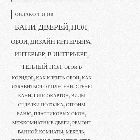
ОБЛАКО ТЭГОВ
БАНИ
ДВЕРЕЙ
ПОЛ
4
4
4
ОБОИ
ДИЗАЙН ИНТЕРЬЕРА
3
3
ИНТЕРЬЕР
В ИНТЕРЬЕРЕ
3
3
ТЕПЛЫЙ ПОЛ
ОБОИ В
3
КОРИДОР
КАК КЛЕИТЬ ОБОИ
КАК
2
2
ИЗБАВИТЬСЯ ОТ ПЛЕСЕНИ
СТЕНЫ
2
БАНИ
ГИПСОКАРТОН
ВИДЫ
2
2
ОТДЕЛКИ ПОТОЛКА
СТРОИМ
2
БАНЮ
ПЛАСТИКОВЫХ ОКОН
2
2
МЕЖКОМНАТНЫЕ ДВЕРИ
РЕМОНТ
2
ВАННОЙ КОМНАТЫ
МЕБЕЛЬ
2
2