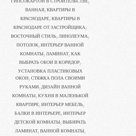
ГИПСОКАРТОН В СТРОИТЕЛЬСТВЕ
2
ВАННАЯ
КВАРТИРЫ В
2
КРАСНОДАРЕ
КВАРТИРЫ В
2
КРАСНОДАРЕ ОТ ЗАСТРОЙЩИКА
2
ВОСТОЧНЫЙ СТИЛЬ
ЛИНОЛЕУМА
2
2
ПОТОЛОК
ИНТЕРЬЕР ВАННОЙ
2
КОМНАТЫ
ЛАМИНАТ
КАК
2
2
ВЫБРАТЬ ОБОИ В КОРИДОР
2
УСТАНОВКА ПЛАСТИКОВЫХ
ОКОН
СТЯЖКА ПОЛА СВОИМИ
2
РУКАМИ
ДИЗАЙН ВАННОЙ
2
КОМНАТЫ
КУХНЯ В МАЛЕНЬКОЙ
2
КВАРТИРЕ
ИНТЕРЬЕР МЕБЕЛЬ
2
2
БАЛКИ В ИНТЕРЬЕРЕ
ИНТЕРЬЕР
2
ДЕТСКОЙ КОМНАТЫ
ВЫБИРАТЬ
2
ЛАМИНАТ
ВАННОЙ КОМНАТЫ
2
2