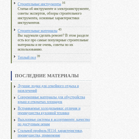
16
Строительные инструменты
Статьи об инструменте и электроинструменте,
советы экспертов, обзоры строительного
инструмента, основные характеристики
инструментов.
43
Строительные материалы
Вы задумали сделать ремонт? В этом разделе
есть все про самые популярные строительные
материалы и не очень, советы по их
использованию.
39
Теплый пол
ПОСЛЕДНИЕ МАТЕРИАЛЫ
Лучшие лодки для семейного отдыха и
развлечений
Современные материалы для обустройства
крыш и открытых площадок
Встраиваемые холодильники: отличия и
преимущества кухонной техники
Выхлопные системы в ассортименте: качество
по доступным ценам
Стальной профиль Н114: характеристики,
преимущества, применение