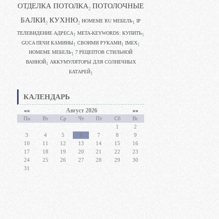
ОТДЕЛКА ПОТОЛКА
ПОТОЛОЧНЫЕ
2
БАЛКИ
КУХНЮ
HOMEME RU МЕБЕЛЬ
IP
1
2
2
ТЕЛЕВИДЕНИЕ АДРЕСА
META-KEYWORDS: КУПИТЬ
1
1
GUCA ПЕЧИ КАМИНЫ
CВОИМИ РУКАМИ
IMEX
1
1
1
HOMEME МЕБЕЛЬ
7 РЕЦЕПТОВ СТИЛЬНОЙ
1
ВАННОЙ
АККУМУЛЯТОРЫ ДЛЯ СОЛНЕЧНЫХ
1
БАТАРЕЙ
1
КАЛЕНДАРЬ
««
Август 2026
»»
Пн
Вт
Ср
Чт
Пт
Сб
Вс
1
2
3
4
5
6
7
8
9
10
11
12
13
14
15
16
17
18
19
20
21
22
23
24
25
26
27
28
29
30
31