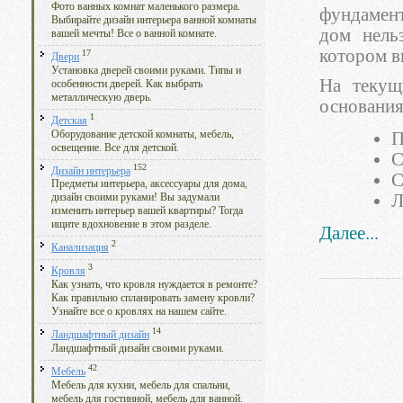
Фото ванных комнат маленького размера.
фундамент
Выбирайте дизайн интерьера ванной комнаты
дом нель
вашей мечты! Все о ванной комнате.
котором в
17
Двери
Установка дверей своими руками. Типы и
На текущ
особенности дверей. Как выбрать
металлическую дверь.
основания
1
Детская
Оборудование детской комнаты, мебель,
П
освещение. Все для детской.
С
152
Дизайн интерьера
С
Предметы интерьера, аксессуары для дома,
Л
дизайн своими руками! Вы задумали
изменить интерьер вашей квартиры? Тогда
ищите вдохновение в этом разделе.
Далее...
2
Канализация
3
Кровля
Как узнать, что кровля нуждается в ремонте?
Как правильно спланировать замену кровли?
Узнайте все о кровлях на нашем сайте.
14
Ландшафтный дизайн
Ландшафтный дизайн своими руками.
42
Мебель
Мебель для кухни, мебель для спальни,
мебель для гостинной, мебель для ванной.