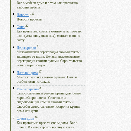
Все о мебели дома и о том как правильно
выбрать мебель.
113
Новости
Новости проекта
22
Окно
Как правильно сделать монтаж пластиковых
окон (установку окон пвх), монтаж окон по
госту.
6
Перегородки
Межкомнатная перегородка своими руками
защищает от шума. Делаем межкомнатные
перегородки своими руками. Строительство
новых перегородок.
17
Потолок дома
Монтаж потолка своими руками. Типы и
особенности потолков.
3
Ремонт крыши
Самостоятельный ремонт крыши для более
хорошей прочности. Утепление и
гидроизоляция крыши своими руками.
Способы самостоятельно построить крышу
дома или дачи.
65
Стены дома
Как правильно красить стены дома. Все о
стенах. Из чего строить прочную стену.