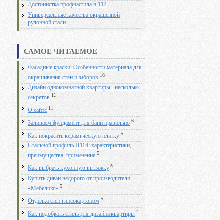
Достоинства профнастила н 114
Универсальные качества окрашенной
рулонной стали
САМОЕ ЧИТАЕМОЕ
Фасадные краски: Особенности материала для
16
окрашивания стен и заборов
Дизайн однокомнатной квартиры - несколько
12
секретов
11
О сайте
6
Заливаем фундамент для бани правильно
5
Как покрасить керамическую плитку
Стальной профиль Н114: характеристики,
5
преимущества, применение
5
Как выбрать кухонную вытяжку
Купить диван недорого от производителя
5
«Мебелико»
5
Отделка стен гипсокартоном
4
Как подобрать стиль для дизайна квартиры