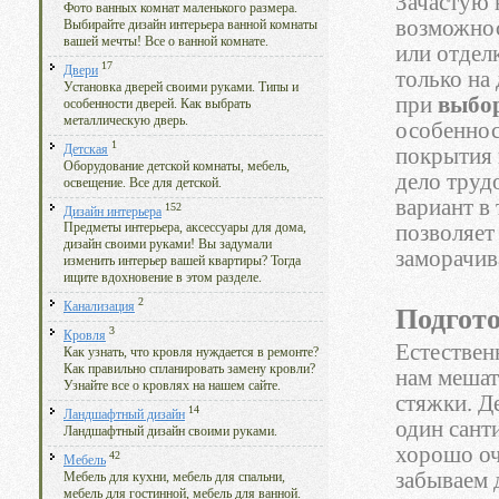
Зачастую 
Фото ванных комнат маленького размера.
возможнос
Выбирайте дизайн интерьера ванной комнаты
вашей мечты! Все о ванной комнате.
или отдел
17
Двери
только на
Установка дверей своими руками. Типы и
при
выбо
особенности дверей. Как выбрать
металлическую дверь.
особеннос
1
Детская
покрытия 
Оборудование детской комнаты, мебель,
дело труд
освещение. Все для детской.
вариант в
152
Дизайн интерьера
позволяет
Предметы интерьера, аксессуары для дома,
дизайн своими руками! Вы задумали
заморачив
изменить интерьер вашей квартиры? Тогда
ищите вдохновение в этом разделе.
2
Канализация
Подгото
3
Кровля
Естествен
Как узнать, что кровля нуждается в ремонте?
Как правильно спланировать замену кровли?
нам мешат
Узнайте все о кровлях на нашем сайте.
стяжки. Д
14
Ландшафтный дизайн
один сант
Ландшафтный дизайн своими руками.
хорошо оч
42
Мебель
забываем 
Мебель для кухни, мебель для спальни,
мебель для гостинной, мебель для ванной.