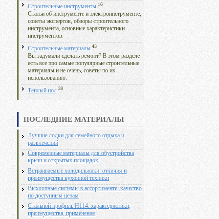
16
Строительные инструменты
Статьи об инструменте и электроинструменте,
советы экспертов, обзоры строительного
инструмента, основные характеристики
инструментов.
43
Строительные материалы
Вы задумали сделать ремонт? В этом разделе
есть все про самые популярные строительные
материалы и не очень, советы по их
использованию.
39
Теплый пол
ПОСЛЕДНИЕ МАТЕРИАЛЫ
Лучшие лодки для семейного отдыха и
развлечений
Современные материалы для обустройства
крыш и открытых площадок
Встраиваемые холодильники: отличия и
преимущества кухонной техники
Выхлопные системы в ассортименте: качество
по доступным ценам
Стальной профиль Н114: характеристики,
преимущества, применение