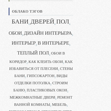
ОБЛАКО ТЭГОВ
БАНИ
ДВЕРЕЙ
ПОЛ
4
4
4
ОБОИ
ДИЗАЙН ИНТЕРЬЕРА
3
3
ИНТЕРЬЕР
В ИНТЕРЬЕРЕ
3
3
ТЕПЛЫЙ ПОЛ
ОБОИ В
3
КОРИДОР
КАК КЛЕИТЬ ОБОИ
КАК
2
2
ИЗБАВИТЬСЯ ОТ ПЛЕСЕНИ
СТЕНЫ
2
БАНИ
ГИПСОКАРТОН
ВИДЫ
2
2
ОТДЕЛКИ ПОТОЛКА
СТРОИМ
2
БАНЮ
ПЛАСТИКОВЫХ ОКОН
2
2
МЕЖКОМНАТНЫЕ ДВЕРИ
РЕМОНТ
2
ВАННОЙ КОМНАТЫ
МЕБЕЛЬ
2
2