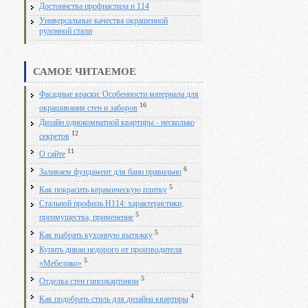
Достоинства профнастила н 114
Универсальные качества окрашенной
рулонной стали
САМОЕ ЧИТАЕМОЕ
Фасадные краски: Особенности материала для
16
окрашивания стен и заборов
Дизайн однокомнатной квартиры - несколько
12
секретов
11
О сайте
6
Заливаем фундамент для бани правильно
5
Как покрасить керамическую плитку
Стальной профиль Н114: характеристики,
5
преимущества, применение
5
Как выбрать кухонную вытяжку
Купить диван недорого от производителя
5
«Мебелико»
5
Отделка стен гипсокартоном
4
Как подобрать стиль для дизайна квартиры