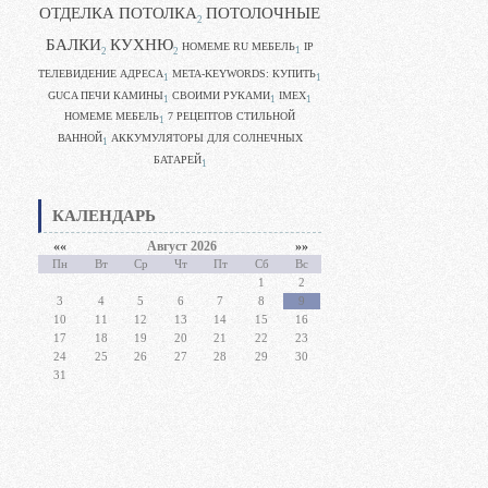
ОТДЕЛКА ПОТОЛКА
ПОТОЛОЧНЫЕ
2
БАЛКИ
КУХНЮ
HOMEME RU МЕБЕЛЬ
IP
1
2
2
ТЕЛЕВИДЕНИЕ АДРЕСА
META-KEYWORDS: КУПИТЬ
1
1
GUCA ПЕЧИ КАМИНЫ
CВОИМИ РУКАМИ
IMEX
1
1
1
HOMEME МЕБЕЛЬ
7 РЕЦЕПТОВ СТИЛЬНОЙ
1
ВАННОЙ
АККУМУЛЯТОРЫ ДЛЯ СОЛНЕЧНЫХ
1
БАТАРЕЙ
1
КАЛЕНДАРЬ
««
Август 2026
»»
Пн
Вт
Ср
Чт
Пт
Сб
Вс
1
2
3
4
5
6
7
8
9
10
11
12
13
14
15
16
17
18
19
20
21
22
23
24
25
26
27
28
29
30
31