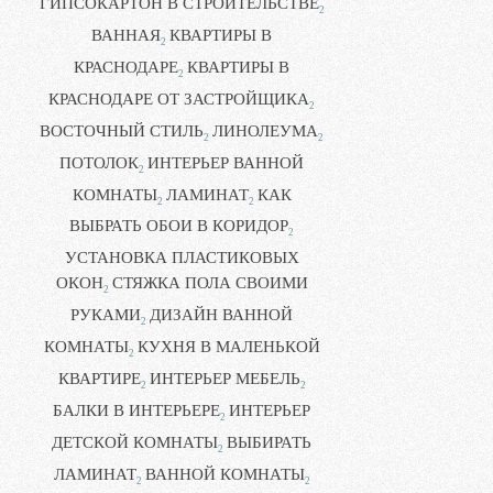
ГИПСОКАРТОН В СТРОИТЕЛЬСТВЕ
2
ВАННАЯ
КВАРТИРЫ В
2
КРАСНОДАРЕ
КВАРТИРЫ В
2
КРАСНОДАРЕ ОТ ЗАСТРОЙЩИКА
2
ВОСТОЧНЫЙ СТИЛЬ
ЛИНОЛЕУМА
2
2
ПОТОЛОК
ИНТЕРЬЕР ВАННОЙ
2
КОМНАТЫ
ЛАМИНАТ
КАК
2
2
ВЫБРАТЬ ОБОИ В КОРИДОР
2
УСТАНОВКА ПЛАСТИКОВЫХ
ОКОН
СТЯЖКА ПОЛА СВОИМИ
2
РУКАМИ
ДИЗАЙН ВАННОЙ
2
КОМНАТЫ
КУХНЯ В МАЛЕНЬКОЙ
2
КВАРТИРЕ
ИНТЕРЬЕР МЕБЕЛЬ
2
2
БАЛКИ В ИНТЕРЬЕРЕ
ИНТЕРЬЕР
2
ДЕТСКОЙ КОМНАТЫ
ВЫБИРАТЬ
2
ЛАМИНАТ
ВАННОЙ КОМНАТЫ
2
2