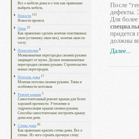
Все о мебели дома и о том как правильно
После “ге
выбрать мебель.
дефекты. 
113
Новости
Для более
Новости проекта
специаль
22
Окно
придется 
Как правильно сделать монтаж пластиковых
окон (установку окон пвх), монтаж окон по
должны вп
госту.
6
Далее...
Перегородки
Межкомнатная перегородка своими руками
защищает от шума. Делаем межкомнатные
перегородки своими руками. Строительство
новых перегородок.
17
Потолок дома
Монтаж потолка своими руками. Типы и
особенности потолков.
3
Ремонт крыши
Самостоятельный ремонт крыши для более
хорошей прочности. Утепление и
гидроизоляция крыши своими руками.
Способы самостоятельно построить крышу
дома или дачи.
65
Стены дома
Как правильно красить стены дома. Все о
стенах. Из чего строить прочную стену.