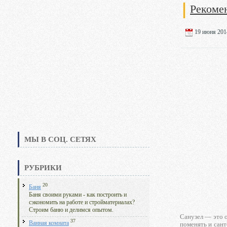
Рекоме
19 июня 2014
МЫ В СОЦ. СЕТЯХ
РУБРИКИ
20
Баня
Баня своими руками - как построить и
сэкономить на работе и стройматериалах?
Строим баню и делимся опытом.
Санузел — это о
37
Ванная комната
поменять и сант