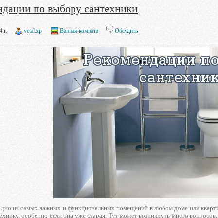
ндации по выбору сантехники
 г.
vetal.xp
Ванная комната
Обсудить
дно из самых важных и функциональных помещений в любом доме или квартире.
ехнику, особенно если она уже старая. Тут может возникнуть много вопросов