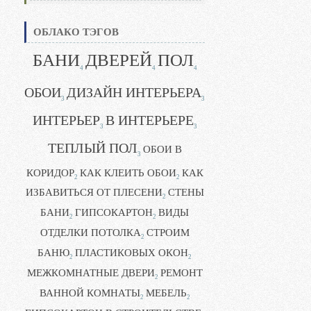
ОБЛАКО ТЭГОВ
БАНИ
ДВЕРЕЙ
ПОЛ
4
4
4
ОБОИ
ДИЗАЙН ИНТЕРЬЕРА
3
3
ИНТЕРЬЕР
В ИНТЕРЬЕРЕ
3
3
ТЕПЛЫЙ ПОЛ
ОБОИ В
3
КОРИДОР
КАК КЛЕИТЬ ОБОИ
КАК
2
2
ИЗБАВИТЬСЯ ОТ ПЛЕСЕНИ
СТЕНЫ
2
БАНИ
ГИПСОКАРТОН
ВИДЫ
2
2
ОТДЕЛКИ ПОТОЛКА
СТРОИМ
2
БАНЮ
ПЛАСТИКОВЫХ ОКОН
2
2
МЕЖКОМНАТНЫЕ ДВЕРИ
РЕМОНТ
2
ВАННОЙ КОМНАТЫ
МЕБЕЛЬ
2
2