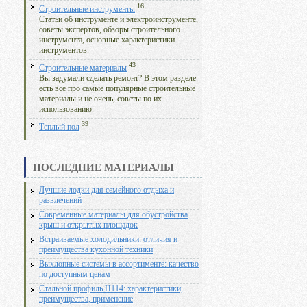
16
Строительные инструменты
Статьи об инструменте и электроинструменте,
советы экспертов, обзоры строительного
инструмента, основные характеристики
инструментов.
43
Строительные материалы
Вы задумали сделать ремонт? В этом разделе
есть все про самые популярные строительные
материалы и не очень, советы по их
использованию.
39
Теплый пол
ПОСЛЕДНИЕ МАТЕРИАЛЫ
Лучшие лодки для семейного отдыха и
развлечений
Современные материалы для обустройства
крыш и открытых площадок
Встраиваемые холодильники: отличия и
преимущества кухонной техники
Выхлопные системы в ассортименте: качество
по доступным ценам
Стальной профиль Н114: характеристики,
преимущества, применение