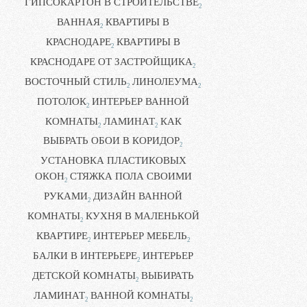
ГИПСОКАРТОН В СТРОИТЕЛЬСТВЕ
2
ВАННАЯ
КВАРТИРЫ В
2
КРАСНОДАРЕ
КВАРТИРЫ В
2
КРАСНОДАРЕ ОТ ЗАСТРОЙЩИКА
2
ВОСТОЧНЫЙ СТИЛЬ
ЛИНОЛЕУМА
2
2
ПОТОЛОК
ИНТЕРЬЕР ВАННОЙ
2
КОМНАТЫ
ЛАМИНАТ
КАК
2
2
ВЫБРАТЬ ОБОИ В КОРИДОР
2
УСТАНОВКА ПЛАСТИКОВЫХ
ОКОН
СТЯЖКА ПОЛА СВОИМИ
2
РУКАМИ
ДИЗАЙН ВАННОЙ
2
КОМНАТЫ
КУХНЯ В МАЛЕНЬКОЙ
2
КВАРТИРЕ
ИНТЕРЬЕР МЕБЕЛЬ
2
2
БАЛКИ В ИНТЕРЬЕРЕ
ИНТЕРЬЕР
2
ДЕТСКОЙ КОМНАТЫ
ВЫБИРАТЬ
2
ЛАМИНАТ
ВАННОЙ КОМНАТЫ
2
2