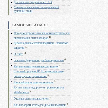
Достоинства профнастила н 114
Универсальные качества окрашенной
рулонной стали
САМОЕ ЧИТАЕМОЕ
Фасадные краски: Особенности материала для
16
окрашивания стен и заборов
Дизайн однокомнатной квартиры - несколько
12
секретов
11
О сайте
6
Заливаем фундамент для бани правильно
5
Как покрасить керамическую плитку
Стальной профиль Н114: характеристики,
5
преимущества, применение
5
Как выбрать кухонную вытяжку
Купить диван недорого от производителя
5
«Мебелико»
5
Отделка стен гипсокартоном
4
Как подобрать стиль для дизайна квартиры