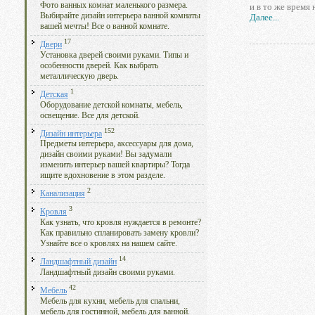
Фото ванных комнат маленького размера.
и в то же время
Выбирайте дизайн интерьера ванной комнаты
Далее...
вашей мечты! Все о ванной комнате.
17
Двери
Установка дверей своими руками. Типы и
особенности дверей. Как выбрать
металлическую дверь.
1
Детская
Оборудование детской комнаты, мебель,
освещение. Все для детской.
152
Дизайн интерьера
Предметы интерьера, аксессуары для дома,
дизайн своими руками! Вы задумали
изменить интерьер вашей квартиры? Тогда
ищите вдохновение в этом разделе.
2
Канализация
3
Кровля
Как узнать, что кровля нуждается в ремонте?
Как правильно спланировать замену кровли?
Узнайте все о кровлях на нашем сайте.
14
Ландшафтный дизайн
Ландшафтный дизайн своими руками.
42
Мебель
Мебель для кухни, мебель для спальни,
мебель для гостинной, мебель для ванной.