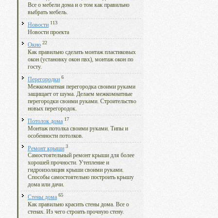
Все о мебели дома и о том как правильно
выбрать мебель.
113
Новости
Новости проекта
22
Окно
Как правильно сделать монтаж пластиковых
окон (установку окон пвх), монтаж окон по
госту.
6
Перегородки
Межкомнатная перегородка своими руками
защищает от шума. Делаем межкомнатные
перегородки своими руками. Строительство
новых перегородок.
17
Потолок дома
Монтаж потолка своими руками. Типы и
особенности потолков.
3
Ремонт крыши
Самостоятельный ремонт крыши для более
хорошей прочности. Утепление и
гидроизоляция крыши своими руками.
Способы самостоятельно построить крышу
дома или дачи.
65
Стены дома
Как правильно красить стены дома. Все о
стенах. Из чего строить прочную стену.