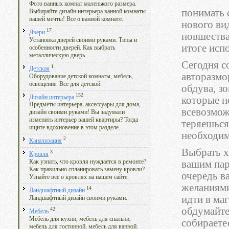
Фото ванных комнат маленького размера.
понимать 
Выбирайте дизайн интерьера ванной комнаты
вашей мечты! Все о ванной комнате.
нового ви
17
Двери
новшества
Установка дверей своими руками. Типы и
итоге исп
особенности дверей. Как выбрать
металлическую дверь.
Сегодня с
1
Детская
авторазмо
Оборудование детской комнаты, мебель,
освещение. Все для детской.
обдува, з
152
Дизайн интерьера
которые н
Предметы интерьера, аксессуары для дома,
всевозмож
дизайн своими руками! Вы задумали
изменить интерьер вашей квартиры? Тогда
теряешься
ищите вдохновение в этом разделе.
необходим
2
Канализация
Выбрать х
3
Кровля
вашим пар
Как узнать, что кровля нуждается в ремонте?
Как правильно спланировать замену кровли?
очередь в
Узнайте все о кровлях на нашем сайте.
желаниями
14
Ландшафтный дизайн
идти в ма
Ландшафтный дизайн своими руками.
обдумайте
42
Мебель
Мебель для кухни, мебель для спальни,
собираете
мебель для гостинной, мебель для ванной.