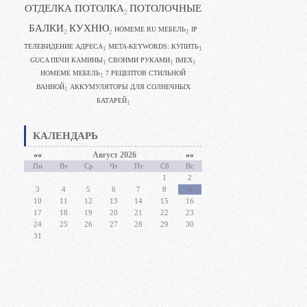
ОТДЕЛКА ПОТОЛКА
ПОТОЛОЧНЫЕ
2
БАЛКИ
КУХНЮ
HOMEME RU МЕБЕЛЬ
IP
1
2
2
ТЕЛЕВИДЕНИЕ АДРЕСА
META-KEYWORDS: КУПИТЬ
1
1
GUCA ПЕЧИ КАМИНЫ
CВОИМИ РУКАМИ
IMEX
1
1
1
HOMEME МЕБЕЛЬ
7 РЕЦЕПТОВ СТИЛЬНОЙ
1
ВАННОЙ
АККУМУЛЯТОРЫ ДЛЯ СОЛНЕЧНЫХ
1
БАТАРЕЙ
1
КАЛЕНДАРЬ
««
Август 2026
»»
Пн
Вт
Ср
Чт
Пт
Сб
Вс
1
2
3
4
5
6
7
8
9
10
11
12
13
14
15
16
17
18
19
20
21
22
23
24
25
26
27
28
29
30
31