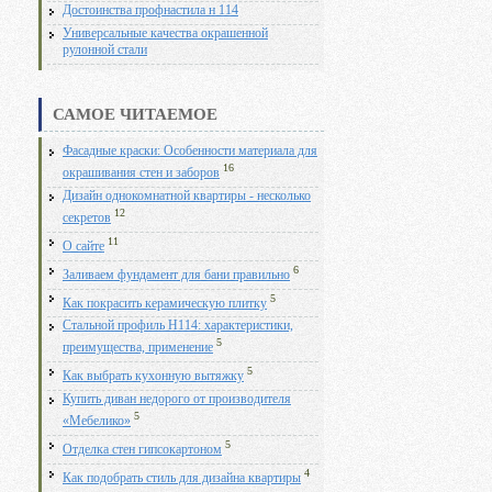
Достоинства профнастила н 114
Универсальные качества окрашенной
рулонной стали
САМОЕ ЧИТАЕМОЕ
Фасадные краски: Особенности материала для
16
окрашивания стен и заборов
Дизайн однокомнатной квартиры - несколько
12
секретов
11
О сайте
6
Заливаем фундамент для бани правильно
5
Как покрасить керамическую плитку
Стальной профиль Н114: характеристики,
5
преимущества, применение
5
Как выбрать кухонную вытяжку
Купить диван недорого от производителя
5
«Мебелико»
5
Отделка стен гипсокартоном
4
Как подобрать стиль для дизайна квартиры