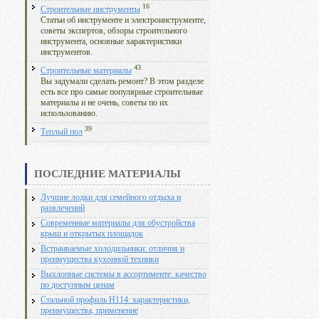
16
Строительные инструменты
Статьи об инструменте и электроинструменте,
советы экспертов, обзоры строительного
инструмента, основные характеристики
инструментов.
43
Строительные материалы
Вы задумали сделать ремонт? В этом разделе
есть все про самые популярные строительные
материалы и не очень, советы по их
использованию.
39
Теплый пол
ПОСЛЕДНИЕ МАТЕРИАЛЫ
Лучшие лодки для семейного отдыха и
развлечений
Современные материалы для обустройства
крыш и открытых площадок
Встраиваемые холодильники: отличия и
преимущества кухонной техники
Выхлопные системы в ассортименте: качество
по доступным ценам
Стальной профиль Н114: характеристики,
преимущества, применение