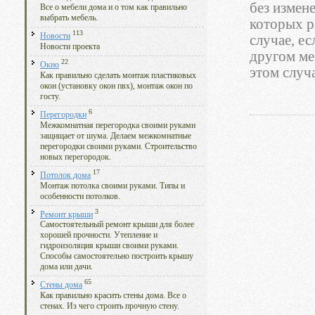
без измен
Все о мебели дома и о том как правильно
выбрать мебель.
которых р
113
Новости
случае, е
Новости проекта
другом ме
22
Окно
этом случ
Как правильно сделать монтаж пластиковых
окон (установку окон пвх), монтаж окон по
госту.
6
Перегородки
Межкомнатная перегородка своими руками
защищает от шума. Делаем межкомнатные
перегородки своими руками. Строительство
новых перегородок.
17
Потолок дома
Монтаж потолка своими руками. Типы и
особенности потолков.
3
Ремонт крыши
Самостоятельный ремонт крыши для более
хорошей прочности. Утепление и
гидроизоляция крыши своими руками.
Способы самостоятельно построить крышу
дома или дачи.
65
Стены дома
Как правильно красить стены дома. Все о
стенах. Из чего строить прочную стену.