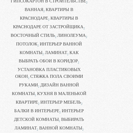
ГИПСОКАРТОН В СТРОИТЕЛЬСТВЕ
2
ВАННАЯ
КВАРТИРЫ В
2
КРАСНОДАРЕ
КВАРТИРЫ В
2
КРАСНОДАРЕ ОТ ЗАСТРОЙЩИКА
2
ВОСТОЧНЫЙ СТИЛЬ
ЛИНОЛЕУМА
2
2
ПОТОЛОК
ИНТЕРЬЕР ВАННОЙ
2
КОМНАТЫ
ЛАМИНАТ
КАК
2
2
ВЫБРАТЬ ОБОИ В КОРИДОР
2
УСТАНОВКА ПЛАСТИКОВЫХ
ОКОН
СТЯЖКА ПОЛА СВОИМИ
2
РУКАМИ
ДИЗАЙН ВАННОЙ
2
КОМНАТЫ
КУХНЯ В МАЛЕНЬКОЙ
2
КВАРТИРЕ
ИНТЕРЬЕР МЕБЕЛЬ
2
2
БАЛКИ В ИНТЕРЬЕРЕ
ИНТЕРЬЕР
2
ДЕТСКОЙ КОМНАТЫ
ВЫБИРАТЬ
2
ЛАМИНАТ
ВАННОЙ КОМНАТЫ
2
2