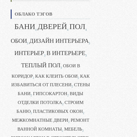
ОБЛАКО ТЭГОВ
БАНИ
ДВЕРЕЙ
ПОЛ
4
4
4
ОБОИ
ДИЗАЙН ИНТЕРЬЕРА
3
3
ИНТЕРЬЕР
В ИНТЕРЬЕРЕ
3
3
ТЕПЛЫЙ ПОЛ
ОБОИ В
3
КОРИДОР
КАК КЛЕИТЬ ОБОИ
КАК
2
2
ИЗБАВИТЬСЯ ОТ ПЛЕСЕНИ
СТЕНЫ
2
БАНИ
ГИПСОКАРТОН
ВИДЫ
2
2
ОТДЕЛКИ ПОТОЛКА
СТРОИМ
2
БАНЮ
ПЛАСТИКОВЫХ ОКОН
2
2
МЕЖКОМНАТНЫЕ ДВЕРИ
РЕМОНТ
2
ВАННОЙ КОМНАТЫ
МЕБЕЛЬ
2
2