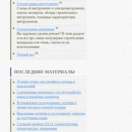
16
Строительные инструменты
Статьи об инструменте и электроинструменте,
советы экспертов, обзоры строительного
инструмента, основные характеристики
инструментов.
43
Строительные материалы
Вы задумали сделать ремонт? В этом разделе
есть все про самые популярные строительные
материалы и не очень, советы по их
использованию.
39
Теплый пол
ПОСЛЕДНИЕ МАТЕРИАЛЫ
Лучшие лодки для семейного отдыха и
развлечений
Современные материалы для обустройства
крыш и открытых площадок
Встраиваемые холодильники: отличия и
преимущества кухонной техники
Выхлопные системы в ассортименте: качество
по доступным ценам
Стальной профиль Н114: характеристики,
преимущества, применение