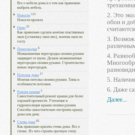
Все о мебели дома и о том как правильно
трехкомна
выбрать мебель.
2. Это эк
113
Новости
Новости проекта
обои и до
22
считаются
Окно
Как правильно сделать монтаж пластиковых
окон (установку окон пвх), монтаж окон по
3. Возмож
госту.
различным
6
Перегородки
Межкомнатная перегородка своими руками
4. Разноо
защищает от шума. Делаем межкомнатные
Многообра
перегородки своими руками. Строительство
новых перегородок.
разновидн
17
Потолок дома
5. Наличи
Монтаж потолка своими руками. Типы и
особенности потолков.
6. Даже с
3
Ремонт крыши
Самостоятельный ремонт крыши для более
Далее...
хорошей прочности. Утепление и
гидроизоляция крыши своими руками.
Способы самостоятельно построить крышу
дома или дачи.
65
Стены дома
Как правильно красить стены дома. Все о
стенах. Из чего строить прочную стену.