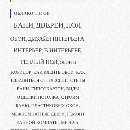
ОБЛАКО ТЭГОВ
БАНИ
ДВЕРЕЙ
ПОЛ
4
4
4
ОБОИ
ДИЗАЙН ИНТЕРЬЕРА
3
3
ИНТЕРЬЕР
В ИНТЕРЬЕРЕ
3
3
ТЕПЛЫЙ ПОЛ
ОБОИ В
3
КОРИДОР
КАК КЛЕИТЬ ОБОИ
КАК
2
2
ИЗБАВИТЬСЯ ОТ ПЛЕСЕНИ
СТЕНЫ
2
БАНИ
ГИПСОКАРТОН
ВИДЫ
2
2
ОТДЕЛКИ ПОТОЛКА
СТРОИМ
2
БАНЮ
ПЛАСТИКОВЫХ ОКОН
2
2
МЕЖКОМНАТНЫЕ ДВЕРИ
РЕМОНТ
2
ВАННОЙ КОМНАТЫ
МЕБЕЛЬ
2
2