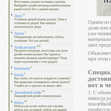
Фото ванных комнат маленького размера.
Выбирайте дизайн интерьера ванной комнаты
вашей мечты! Все о ванной комнате.
17
Двери
Установка дверей своими руками. Типы и
Одним из 
особенности дверей. Как выбрать
доме или 
металлическую дверь.
1
уже появи
Детская
Оборудование детской комнаты, мебель,
материало
освещение. Все для детской.
свое пред
152
Дизайн интерьера
Предметы интерьера, аксессуары для дома,
Объясняет
дизайн своими руками! Вы задумали
при этом 
изменить интерьер вашей квартиры? Тогда
ищите вдохновение в этом разделе.
2
Канализация
Специа
3
Кровля
достоин
Как узнать, что кровля нуждается в ремонте?
Как правильно спланировать замену кровли?
вот в ч
Узнайте все о кровлях на нашем сайте.
1. С обоя
14
Ландшафтный дизайн
Ландшафтный дизайн своими руками.
никогда р
42
Мебель
поклейкой 
Мебель для кухни, мебель для спальни,
профессио
мебель для гостинной, мебель для ванной.