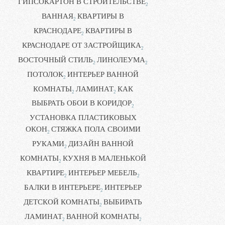
ГИПСОКАРТОН В СТРОИТЕЛЬСТВЕ
2
ВАННАЯ
КВАРТИРЫ В
2
КРАСНОДАРЕ
КВАРТИРЫ В
2
КРАСНОДАРЕ ОТ ЗАСТРОЙЩИКА
2
ВОСТОЧНЫЙ СТИЛЬ
ЛИНОЛЕУМА
2
2
ПОТОЛОК
ИНТЕРЬЕР ВАННОЙ
2
КОМНАТЫ
ЛАМИНАТ
КАК
2
2
ВЫБРАТЬ ОБОИ В КОРИДОР
2
УСТАНОВКА ПЛАСТИКОВЫХ
ОКОН
СТЯЖКА ПОЛА СВОИМИ
2
РУКАМИ
ДИЗАЙН ВАННОЙ
2
КОМНАТЫ
КУХНЯ В МАЛЕНЬКОЙ
2
КВАРТИРЕ
ИНТЕРЬЕР МЕБЕЛЬ
2
2
БАЛКИ В ИНТЕРЬЕРЕ
ИНТЕРЬЕР
2
ДЕТСКОЙ КОМНАТЫ
ВЫБИРАТЬ
2
ЛАМИНАТ
ВАННОЙ КОМНАТЫ
2
2