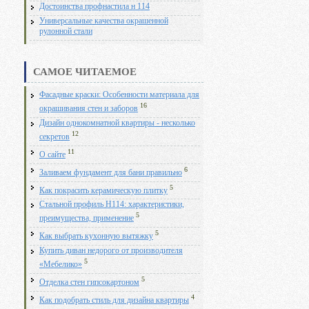
Достоинства профнастила н 114
Универсальные качества окрашенной
рулонной стали
САМОЕ ЧИТАЕМОЕ
Фасадные краски: Особенности материала для
16
окрашивания стен и заборов
Дизайн однокомнатной квартиры - несколько
12
секретов
11
О сайте
6
Заливаем фундамент для бани правильно
5
Как покрасить керамическую плитку
Стальной профиль Н114: характеристики,
5
преимущества, применение
5
Как выбрать кухонную вытяжку
Купить диван недорого от производителя
5
«Мебелико»
5
Отделка стен гипсокартоном
4
Как подобрать стиль для дизайна квартиры