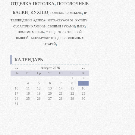
ОТДЕЛКА ПОТОЛКА
ПОТОЛОЧНЫЕ
2
БАЛКИ
КУХНЮ
HOMEME RU МЕБЕЛЬ
IP
1
2
2
ТЕЛЕВИДЕНИЕ АДРЕСА
META-KEYWORDS: КУПИТЬ
1
1
GUCA ПЕЧИ КАМИНЫ
CВОИМИ РУКАМИ
IMEX
1
1
1
HOMEME МЕБЕЛЬ
7 РЕЦЕПТОВ СТИЛЬНОЙ
1
ВАННОЙ
АККУМУЛЯТОРЫ ДЛЯ СОЛНЕЧНЫХ
1
БАТАРЕЙ
1
КАЛЕНДАРЬ
««
Август 2026
»»
Пн
Вт
Ср
Чт
Пт
Сб
Вс
1
2
3
4
5
6
7
8
9
10
11
12
13
14
15
16
17
18
19
20
21
22
23
24
25
26
27
28
29
30
31