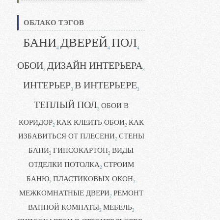
ОБЛАКО ТЭГОВ
БАНИ
ДВЕРЕЙ
ПОЛ
4
4
4
ОБОИ
ДИЗАЙН ИНТЕРЬЕРА
3
3
ИНТЕРЬЕР
В ИНТЕРЬЕРЕ
3
3
ТЕПЛЫЙ ПОЛ
ОБОИ В
3
КОРИДОР
КАК КЛЕИТЬ ОБОИ
КАК
2
2
ИЗБАВИТЬСЯ ОТ ПЛЕСЕНИ
СТЕНЫ
2
БАНИ
ГИПСОКАРТОН
ВИДЫ
2
2
ОТДЕЛКИ ПОТОЛКА
СТРОИМ
2
БАНЮ
ПЛАСТИКОВЫХ ОКОН
2
2
МЕЖКОМНАТНЫЕ ДВЕРИ
РЕМОНТ
2
ВАННОЙ КОМНАТЫ
МЕБЕЛЬ
2
2