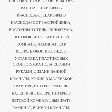
ГИПСОКАРТОН В СТРОИТЕЛЬСТВЕ
2
ВАННАЯ
КВАРТИРЫ В
2
КРАСНОДАРЕ
КВАРТИРЫ В
2
КРАСНОДАРЕ ОТ ЗАСТРОЙЩИКА
2
ВОСТОЧНЫЙ СТИЛЬ
ЛИНОЛЕУМА
2
2
ПОТОЛОК
ИНТЕРЬЕР ВАННОЙ
2
КОМНАТЫ
ЛАМИНАТ
КАК
2
2
ВЫБРАТЬ ОБОИ В КОРИДОР
2
УСТАНОВКА ПЛАСТИКОВЫХ
ОКОН
СТЯЖКА ПОЛА СВОИМИ
2
РУКАМИ
ДИЗАЙН ВАННОЙ
2
КОМНАТЫ
КУХНЯ В МАЛЕНЬКОЙ
2
КВАРТИРЕ
ИНТЕРЬЕР МЕБЕЛЬ
2
2
БАЛКИ В ИНТЕРЬЕРЕ
ИНТЕРЬЕР
2
ДЕТСКОЙ КОМНАТЫ
ВЫБИРАТЬ
2
ЛАМИНАТ
ВАННОЙ КОМНАТЫ
2
2