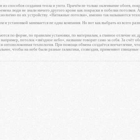
ин из способов создания тепла и уюта. Причём не только оклеивание обоев, пок
емена люди не знали ничего другого кроме как покраски и побелки потолков. 
хнологию по их устройству. «Натяжные потолки», именно так называются тех
м и установкой занимается не одна компания. Но вот как выбрать из всего раз
ются по форме, по правилам установки, по материалам, а главное отличие их 
 например, потолок «звёздное небо», название говорит само за себя. За счёт 
ся оптоволоконная технология. При помощи обмена создаётся впечатление, что
льнее, чтобы на небе были разные галактики, созвездия, применяют глянцевые