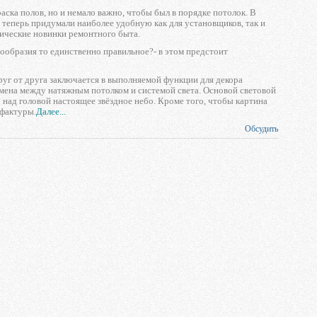
раска полов, но и немало важно, чтобы был в порядке потолок. В
А теперь придумали наиболее удобную как для установщиков, так и
нические новинки ремонтного быта.
нообразия то единственно правильное?- в этом предстоит
друг от друга заключается в выполняемой функции для декора
обмена между натяжным потолком и системой света. Основой световой
 над головой настоящее звёздное небо. Кроме того, чтобы картина
 фактуры.
Далее...
Обсудить