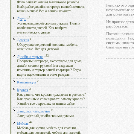
Фото ванных комнат маленького размера.
Ремонт,- это од
Выбирайте дизайн интерьера ванной комнаты
незапамятные вр
вашей мечты! Все о ванной комнате.
для клиентов те
17
Двери
Их производство
Установка дверей своими руками. Типы и
разобраться.
особенности дверей. Как выбрать
металлическую дверь.
Потолки различа
помещения. Так,
1
Детская
системы, являет
Оборудование детской комнаты, мебель,
была ещё натура
освещение. Все для детской.
152
Дизайн интерьера
Предметы интерьера, аксессуары для дома,
дизайн своими руками! Вы задумали
изменить интерьер вашей квартиры? Тогда
ищите вдохновение в этом разделе.
2
Канализация
3
Кровля
Как узнать, что кровля нуждается в ремонте?
Как правильно спланировать замену кровли?
Узнайте все о кровлях на нашем сайте.
14
Ландшафтный дизайн
Ландшафтный дизайн своими руками.
42
Мебель
Мебель для кухни, мебель для спальни,
мебель для гостинной, мебель для ванной.