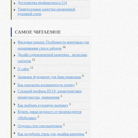
Достоинства профнастила н 114
Универсальные качества окрашенной
рулонной стали
САМОЕ ЧИТАЕМОЕ
Фасадные краски: Особенности материала для
16
окрашивания стен и заборов
Дизайн однокомнатной квартиры - несколько
12
секретов
11
О сайте
6
Заливаем фундамент для бани правильно
5
Как покрасить керамическую плитку
Стальной профиль Н114: характеристики,
5
преимущества, применение
5
Как выбрать кухонную вытяжку
Купить диван недорого от производителя
5
«Мебелико»
5
Отделка стен гипсокартоном
4
Как подобрать стиль для дизайна квартиры