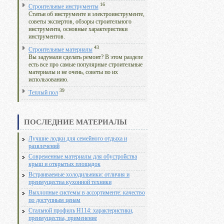
16
Строительные инструменты
Статьи об инструменте и электроинструменте,
советы экспертов, обзоры строительного
инструмента, основные характеристики
инструментов.
43
Строительные материалы
Вы задумали сделать ремонт? В этом разделе
есть все про самые популярные строительные
материалы и не очень, советы по их
использованию.
39
Теплый пол
ПОСЛЕДНИЕ МАТЕРИАЛЫ
Лучшие лодки для семейного отдыха и
развлечений
Современные материалы для обустройства
крыш и открытых площадок
Встраиваемые холодильники: отличия и
преимущества кухонной техники
Выхлопные системы в ассортименте: качество
по доступным ценам
Стальной профиль Н114: характеристики,
преимущества, применение