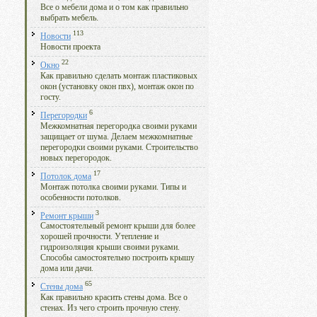
Все о мебели дома и о том как правильно
выбрать мебель.
113
Новости
Новости проекта
22
Окно
Как правильно сделать монтаж пластиковых
окон (установку окон пвх), монтаж окон по
госту.
6
Перегородки
Межкомнатная перегородка своими руками
защищает от шума. Делаем межкомнатные
перегородки своими руками. Строительство
новых перегородок.
17
Потолок дома
Монтаж потолка своими руками. Типы и
особенности потолков.
3
Ремонт крыши
Самостоятельный ремонт крыши для более
хорошей прочности. Утепление и
гидроизоляция крыши своими руками.
Способы самостоятельно построить крышу
дома или дачи.
65
Стены дома
Как правильно красить стены дома. Все о
стенах. Из чего строить прочную стену.