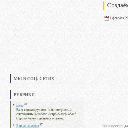
Создаё
1 февраля 20
МЫ В СОЦ. СЕТЯХ
РУБРИКИ
20
Баня
Баня своими руками - как построить и
сэкономить на работе и стройматериалах?
Строим баню и делимся опытом.
37
Как известно,
д
Ванная комната