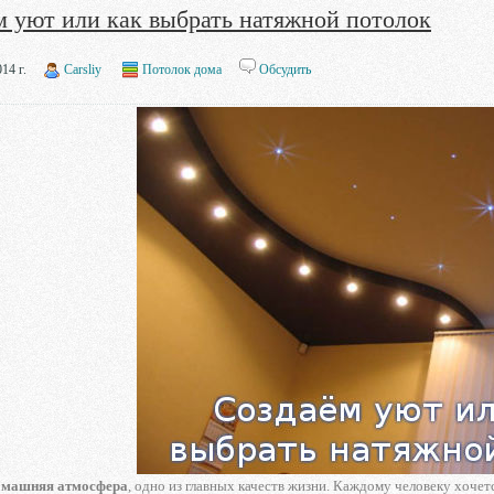
м уют или как выбрать натяжной потолок
14 г.
Carsliy
Потолок дома
Обсудить
омашняя атмосфера
, одно из главных качеств жизни. Каждому человеку хочет