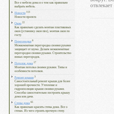
Все о мебели дома и о том как правильно
отвлекает
выбрать мебель.
113
Новости
Новости проекта
22
Окно
Как правильно сделать монтаж пластиковых
окон (установку окон пвх), монтаж окон по
госту.
6
Перегородки
Межкомнатная перегородка своими руками
защищает от шума. Делаем межкомнатные
перегородки своими руками. Строительство
новых перегородок.
17
Потолок дома
Монтаж потолка своими руками. Типы и
особенности потолков.
3
Ремонт крыши
Самостоятельный ремонт крыши для более
хорошей прочности. Утепление и
гидроизоляция крыши своими руками.
Способы самостоятельно построить крышу
дома или дачи.
65
Стены дома
Как правильно красить стены дома. Все о
стенах. Из чего строить прочную стену.