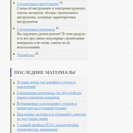
16
Строительные инструменты
Статьи об инструменте и электроинструменте,
советы экспертов, обзоры строительного
инструмента, основные характеристики
инструментов.
43
Строительные материалы
Вы задумали сделать ремонт? В этом разделе
есть все про самые популярные строительные
материалы и не очень, советы по их
использованию.
39
Теплый пол
ПОСЛЕДНИЕ МАТЕРИАЛЫ
Лучшие лодки для семейного отдыха и
развлечений
Современные материалы для обустройства
крыш и открытых площадок
Встраиваемые холодильники: отличия и
преимущества кухонной техники
Выхлопные системы в ассортименте: качество
по доступным ценам
Стальной профиль Н114: характеристики,
преимущества, применение