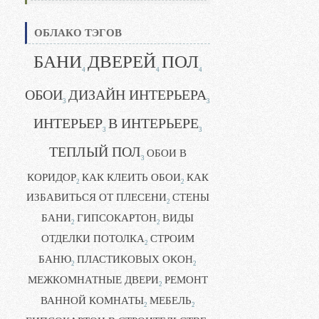
ОБЛАКО ТЭГОВ
БАНИ
ДВЕРЕЙ
ПОЛ
4
4
4
ОБОИ
ДИЗАЙН ИНТЕРЬЕРА
3
3
ИНТЕРЬЕР
В ИНТЕРЬЕРЕ
3
3
ТЕПЛЫЙ ПОЛ
ОБОИ В
3
КОРИДОР
КАК КЛЕИТЬ ОБОИ
КАК
2
2
ИЗБАВИТЬСЯ ОТ ПЛЕСЕНИ
СТЕНЫ
2
БАНИ
ГИПСОКАРТОН
ВИДЫ
2
2
ОТДЕЛКИ ПОТОЛКА
СТРОИМ
2
БАНЮ
ПЛАСТИКОВЫХ ОКОН
2
2
МЕЖКОМНАТНЫЕ ДВЕРИ
РЕМОНТ
2
ВАННОЙ КОМНАТЫ
МЕБЕЛЬ
2
2