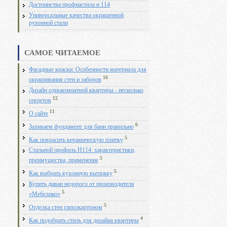
Достоинства профнастила н 114
Универсальные качества окрашенной
рулонной стали
САМОЕ ЧИТАЕМОЕ
Фасадные краски: Особенности материала для
16
окрашивания стен и заборов
Дизайн однокомнатной квартиры - несколько
12
секретов
11
О сайте
6
Заливаем фундамент для бани правильно
5
Как покрасить керамическую плитку
Стальной профиль Н114: характеристики,
5
преимущества, применение
5
Как выбрать кухонную вытяжку
Купить диван недорого от производителя
5
«Мебелико»
5
Отделка стен гипсокартоном
4
Как подобрать стиль для дизайна квартиры