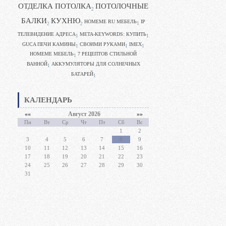
ОТДЕЛКА ПОТОЛКА
ПОТОЛОЧНЫЕ
2
БАЛКИ
КУХНЮ
HOMEME RU МЕБЕЛЬ
IP
1
2
2
ТЕЛЕВИДЕНИЕ АДРЕСА
META-KEYWORDS: КУПИТЬ
1
1
GUCA ПЕЧИ КАМИНЫ
CВОИМИ РУКАМИ
IMEX
1
1
1
HOMEME МЕБЕЛЬ
7 РЕЦЕПТОВ СТИЛЬНОЙ
1
ВАННОЙ
АККУМУЛЯТОРЫ ДЛЯ СОЛНЕЧНЫХ
1
БАТАРЕЙ
1
КАЛЕНДАРЬ
««
Август 2026
»»
Пн
Вт
Ср
Чт
Пт
Сб
Вс
1
2
3
4
5
6
7
8
9
10
11
12
13
14
15
16
17
18
19
20
21
22
23
24
25
26
27
28
29
30
31