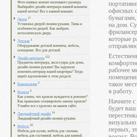
Фото ванных комнат маленького размера.
портативн
Выбирайте дизайн интерьера ванной комнаты
офисных с
вашей мечты! Все о ванной комнате.
бумагами,
17
Двери
на дом. С
Установка дверей своими руками. Типы и
особенности дверей. Как выбрать
фрилансер
металлическую дверь.
которые р
1
Детская
отправляю
Оборудование детской комнаты, мебель,
освещение. Все для детской.
Естествен
152
Дизайн интерьера
комфортно
Предметы интерьера, аксессуары для дома,
дизайн своими руками! Вы задумали
рабочее м
изменить интерьер вашей квартиры? Тогда
помещении
ищите вдохновение в этом разделе.
такое мес
2
Канализация
в работу.
3
Кровля
Как узнать, что кровля нуждается в ремонте?
Начните с 
Как правильно спланировать замену кровли?
Узнайте все о кровлях на нашем сайте.
будет ваш
14
перестенк
Ландшафтный дизайн
Ландшафтный дизайн своими руками.
визуально
42
Мебель
первых, э
Мебель для кухни, мебель для спальни,
вокруг. Во
мебель для гостинной, мебель для ванной.