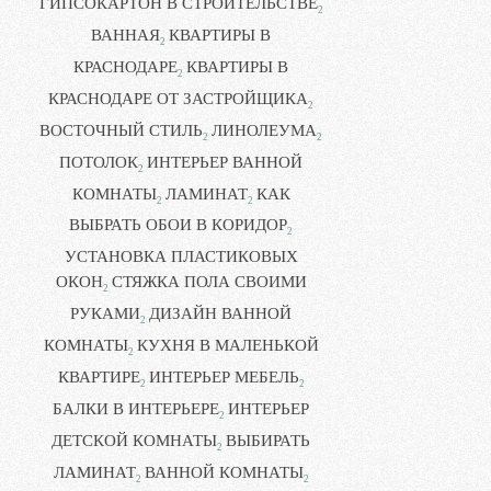
ГИПСОКАРТОН В СТРОИТЕЛЬСТВЕ
2
ВАННАЯ
КВАРТИРЫ В
2
КРАСНОДАРЕ
КВАРТИРЫ В
2
КРАСНОДАРЕ ОТ ЗАСТРОЙЩИКА
2
ВОСТОЧНЫЙ СТИЛЬ
ЛИНОЛЕУМА
2
2
ПОТОЛОК
ИНТЕРЬЕР ВАННОЙ
2
КОМНАТЫ
ЛАМИНАТ
КАК
2
2
ВЫБРАТЬ ОБОИ В КОРИДОР
2
УСТАНОВКА ПЛАСТИКОВЫХ
ОКОН
СТЯЖКА ПОЛА СВОИМИ
2
РУКАМИ
ДИЗАЙН ВАННОЙ
2
КОМНАТЫ
КУХНЯ В МАЛЕНЬКОЙ
2
КВАРТИРЕ
ИНТЕРЬЕР МЕБЕЛЬ
2
2
БАЛКИ В ИНТЕРЬЕРЕ
ИНТЕРЬЕР
2
ДЕТСКОЙ КОМНАТЫ
ВЫБИРАТЬ
2
ЛАМИНАТ
ВАННОЙ КОМНАТЫ
2
2