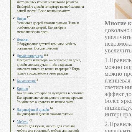
Фото ванных комнат маленького размера.
Выбирайте дизайн интерьера ванной комнаты
вашей мечты! Все о ванной комнате.
17
Двери
Многие 
Установка дверей своими руками. Типы и
особенности дверей. Как выбрать
довольно 
металлическую дверь.
увеличить
1
Детская
невозможн
Оборудование детской комнаты, мебель,
освещение. Все для детской.
увеличить
152
Дизайн интерьера
1.Правиль
Предметы интерьера, аксессуары для дома,
дизайн своими руками! Вы задумали
можно опр
изменить интерьер вашей квартиры? Тогда
можно про
ищите вдохновение в этом разделе.
глянцевая
2
Канализация
светильни
3
Кровля
эффект до
Как узнать, что кровля нуждается в ремонте?
Как правильно спланировать замену кровли?
более ярк
Узнайте все о кровлях на нашем сайте.
индивидуа
14
Ландшафтный дизайн
интерьера
Ландшафтный дизайн своими руками.
42
Мебель
2.Правиль
Мебель для кухни, мебель для спальни,
увеличить
мебель для гостинной, мебель для ванной.