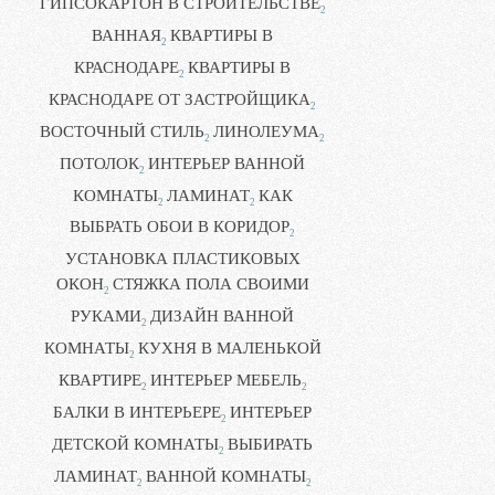
ГИПСОКАРТОН В СТРОИТЕЛЬСТВЕ
2
ВАННАЯ
КВАРТИРЫ В
2
КРАСНОДАРЕ
КВАРТИРЫ В
2
КРАСНОДАРЕ ОТ ЗАСТРОЙЩИКА
2
ВОСТОЧНЫЙ СТИЛЬ
ЛИНОЛЕУМА
2
2
ПОТОЛОК
ИНТЕРЬЕР ВАННОЙ
2
КОМНАТЫ
ЛАМИНАТ
КАК
2
2
ВЫБРАТЬ ОБОИ В КОРИДОР
2
УСТАНОВКА ПЛАСТИКОВЫХ
ОКОН
СТЯЖКА ПОЛА СВОИМИ
2
РУКАМИ
ДИЗАЙН ВАННОЙ
2
КОМНАТЫ
КУХНЯ В МАЛЕНЬКОЙ
2
КВАРТИРЕ
ИНТЕРЬЕР МЕБЕЛЬ
2
2
БАЛКИ В ИНТЕРЬЕРЕ
ИНТЕРЬЕР
2
ДЕТСКОЙ КОМНАТЫ
ВЫБИРАТЬ
2
ЛАМИНАТ
ВАННОЙ КОМНАТЫ
2
2