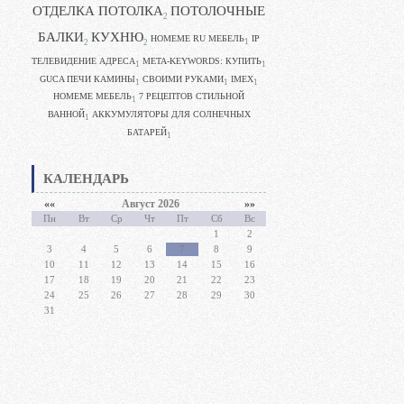
ОТДЕЛКА ПОТОЛКА
ПОТОЛОЧНЫЕ
2
БАЛКИ
КУХНЮ
HOMEME RU МЕБЕЛЬ
IP
1
2
2
ТЕЛЕВИДЕНИЕ АДРЕСА
META-KEYWORDS: КУПИТЬ
1
1
GUCA ПЕЧИ КАМИНЫ
CВОИМИ РУКАМИ
IMEX
1
1
1
HOMEME МЕБЕЛЬ
7 РЕЦЕПТОВ СТИЛЬНОЙ
1
ВАННОЙ
АККУМУЛЯТОРЫ ДЛЯ СОЛНЕЧНЫХ
1
БАТАРЕЙ
1
КАЛЕНДАРЬ
««
Август 2026
»»
Пн
Вт
Ср
Чт
Пт
Сб
Вс
1
2
3
4
5
6
7
8
9
10
11
12
13
14
15
16
17
18
19
20
21
22
23
24
25
26
27
28
29
30
31