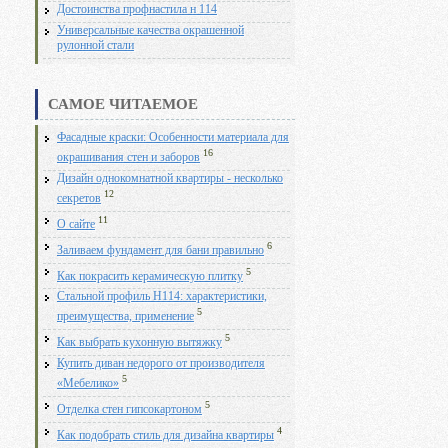
Достоинства профнастила н 114
Универсальные качества окрашенной
рулонной стали
САМОЕ ЧИТАЕМОЕ
Фасадные краски: Особенности материала для
16
окрашивания стен и заборов
Дизайн однокомнатной квартиры - несколько
12
секретов
11
О сайте
6
Заливаем фундамент для бани правильно
5
Как покрасить керамическую плитку
Стальной профиль Н114: характеристики,
5
преимущества, применение
5
Как выбрать кухонную вытяжку
Купить диван недорого от производителя
5
«Мебелико»
5
Отделка стен гипсокартоном
4
Как подобрать стиль для дизайна квартиры