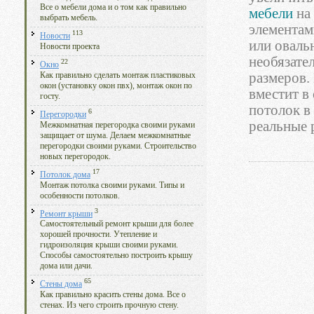
Все о мебели дома и о том как правильно
мебели
на 
выбрать мебель.
элементам
113
Новости
или оваль
Новости проекта
необязате
22
Окно
размеров.
Как правильно сделать монтаж пластиковых
окон (установку окон пвх), монтаж окон по
вместит в
госту.
потолок в
6
Перегородки
реальные 
Межкомнатная перегородка своими руками
защищает от шума. Делаем межкомнатные
перегородки своими руками. Строительство
новых перегородок.
17
Потолок дома
Монтаж потолка своими руками. Типы и
особенности потолков.
3
Ремонт крыши
Самостоятельный ремонт крыши для более
хорошей прочности. Утепление и
гидроизоляция крыши своими руками.
Способы самостоятельно построить крышу
дома или дачи.
65
Стены дома
Как правильно красить стены дома. Все о
стенах. Из чего строить прочную стену.