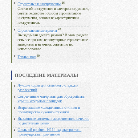
16
Строительные инструменты
Статьи об инструменте и электроинструменте,
советы экспертов, обзоры строительного
инструмента, основные характеристики
инструментов.
43
Строительные материалы
Вы задумали сделать ремонт? В этом разделе
есть все про самые популярные строительные
материалы и не очень, советы по их
использованию.
39
Теплый пол
ПОСЛЕДНИЕ МАТЕРИАЛЫ
Лучшие лодки для семейного отдыха и
развлечений
Современные материалы для обустройства
крыш и открытых площадок
Встраиваемые холодильники: отличия и
преимущества кухонной техники
Выхлопные системы в ассортименте: качество
по доступным ценам
Стальной профиль Н114: характеристики,
преимущества, применение