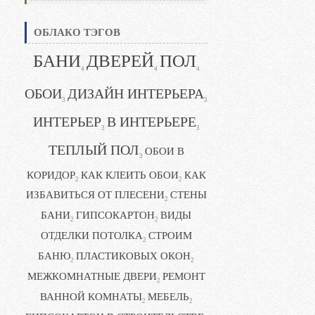
ОБЛАКО ТЭГОВ
БАНИ
ДВЕРЕЙ
ПОЛ
4
4
4
ОБОИ
ДИЗАЙН ИНТЕРЬЕРА
3
3
ИНТЕРЬЕР
В ИНТЕРЬЕРЕ
3
3
ТЕПЛЫЙ ПОЛ
ОБОИ В
3
КОРИДОР
КАК КЛЕИТЬ ОБОИ
КАК
2
2
ИЗБАВИТЬСЯ ОТ ПЛЕСЕНИ
СТЕНЫ
2
БАНИ
ГИПСОКАРТОН
ВИДЫ
2
2
ОТДЕЛКИ ПОТОЛКА
СТРОИМ
2
БАНЮ
ПЛАСТИКОВЫХ ОКОН
2
2
МЕЖКОМНАТНЫЕ ДВЕРИ
РЕМОНТ
2
ВАННОЙ КОМНАТЫ
МЕБЕЛЬ
2
2