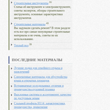
16
Строительные инструменты
Статьи об инструменте и электроинструменте,
советы экспертов, обзоры строительного
инструмента, основные характеристики
инструментов.
43
Строительные материалы
Вы задумали сделать ремонт? В этом разделе
есть все про самые популярные строительные
материалы и не очень, советы по их
использованию.
39
Теплый пол
ПОСЛЕДНИЕ МАТЕРИАЛЫ
Лучшие лодки для семейного отдыха и
развлечений
Современные материалы для обустройства
крыш и открытых площадок
Встраиваемые холодильники: отличия и
преимущества кухонной техники
Выхлопные системы в ассортименте: качество
по доступным ценам
Стальной профиль Н114: характеристики,
преимущества, применение