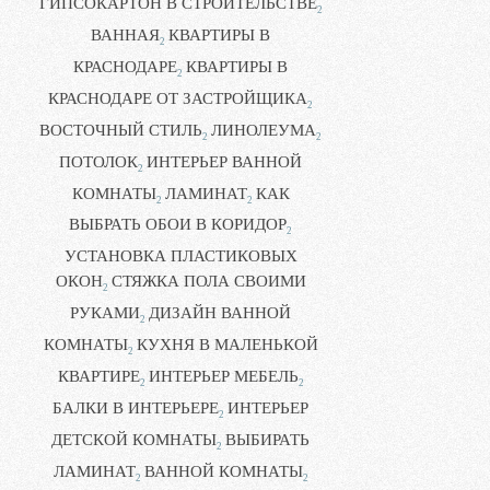
ГИПСОКАРТОН В СТРОИТЕЛЬСТВЕ
2
ВАННАЯ
КВАРТИРЫ В
2
КРАСНОДАРЕ
КВАРТИРЫ В
2
КРАСНОДАРЕ ОТ ЗАСТРОЙЩИКА
2
ВОСТОЧНЫЙ СТИЛЬ
ЛИНОЛЕУМА
2
2
ПОТОЛОК
ИНТЕРЬЕР ВАННОЙ
2
КОМНАТЫ
ЛАМИНАТ
КАК
2
2
ВЫБРАТЬ ОБОИ В КОРИДОР
2
УСТАНОВКА ПЛАСТИКОВЫХ
ОКОН
СТЯЖКА ПОЛА СВОИМИ
2
РУКАМИ
ДИЗАЙН ВАННОЙ
2
КОМНАТЫ
КУХНЯ В МАЛЕНЬКОЙ
2
КВАРТИРЕ
ИНТЕРЬЕР МЕБЕЛЬ
2
2
БАЛКИ В ИНТЕРЬЕРЕ
ИНТЕРЬЕР
2
ДЕТСКОЙ КОМНАТЫ
ВЫБИРАТЬ
2
ЛАМИНАТ
ВАННОЙ КОМНАТЫ
2
2