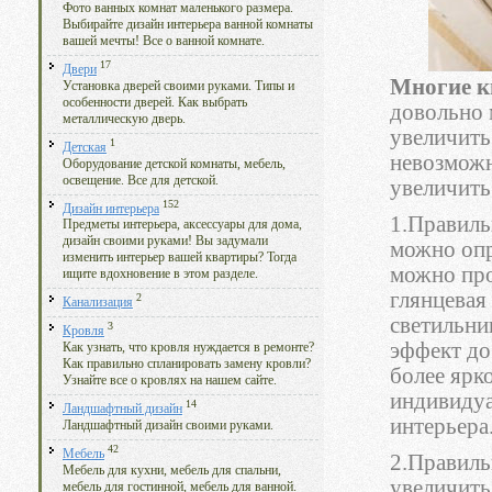
Фото ванных комнат маленького размера.
Выбирайте дизайн интерьера ванной комнаты
вашей мечты! Все о ванной комнате.
17
Двери
Многие 
Установка дверей своими руками. Типы и
особенности дверей. Как выбрать
довольно 
металлическую дверь.
увеличить
1
Детская
невозможн
Оборудование детской комнаты, мебель,
освещение. Все для детской.
увеличить
152
Дизайн интерьера
1.Правиль
Предметы интерьера, аксессуары для дома,
дизайн своими руками! Вы задумали
можно опр
изменить интерьер вашей квартиры? Тогда
можно про
ищите вдохновение в этом разделе.
глянцевая
2
Канализация
светильни
3
Кровля
эффект до
Как узнать, что кровля нуждается в ремонте?
Как правильно спланировать замену кровли?
более ярк
Узнайте все о кровлях на нашем сайте.
индивидуа
14
Ландшафтный дизайн
интерьера
Ландшафтный дизайн своими руками.
42
Мебель
2.Правиль
Мебель для кухни, мебель для спальни,
увеличить
мебель для гостинной, мебель для ванной.