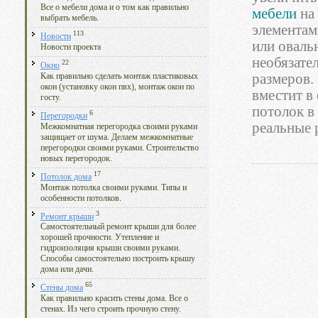
Все о мебели дома и о том как правильно
мебели
на 
выбрать мебель.
элементам
113
Новости
или оваль
Новости проекта
необязате
22
Окно
размеров.
Как правильно сделать монтаж пластиковых
окон (установку окон пвх), монтаж окон по
вместит в
госту.
потолок в
6
Перегородки
реальные 
Межкомнатная перегородка своими руками
защищает от шума. Делаем межкомнатные
перегородки своими руками. Строительство
новых перегородок.
17
Потолок дома
Монтаж потолка своими руками. Типы и
особенности потолков.
3
Ремонт крыши
Самостоятельный ремонт крыши для более
хорошей прочности. Утепление и
гидроизоляция крыши своими руками.
Способы самостоятельно построить крышу
дома или дачи.
65
Стены дома
Как правильно красить стены дома. Все о
стенах. Из чего строить прочную стену.