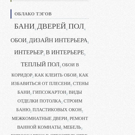
ОБЛАКО ТЭГОВ
БАНИ
ДВЕРЕЙ
ПОЛ
4
4
4
ОБОИ
ДИЗАЙН ИНТЕРЬЕРА
3
3
ИНТЕРЬЕР
В ИНТЕРЬЕРЕ
3
3
ТЕПЛЫЙ ПОЛ
ОБОИ В
3
КОРИДОР
КАК КЛЕИТЬ ОБОИ
КАК
2
2
ИЗБАВИТЬСЯ ОТ ПЛЕСЕНИ
СТЕНЫ
2
БАНИ
ГИПСОКАРТОН
ВИДЫ
2
2
ОТДЕЛКИ ПОТОЛКА
СТРОИМ
2
БАНЮ
ПЛАСТИКОВЫХ ОКОН
2
2
МЕЖКОМНАТНЫЕ ДВЕРИ
РЕМОНТ
2
ВАННОЙ КОМНАТЫ
МЕБЕЛЬ
2
2