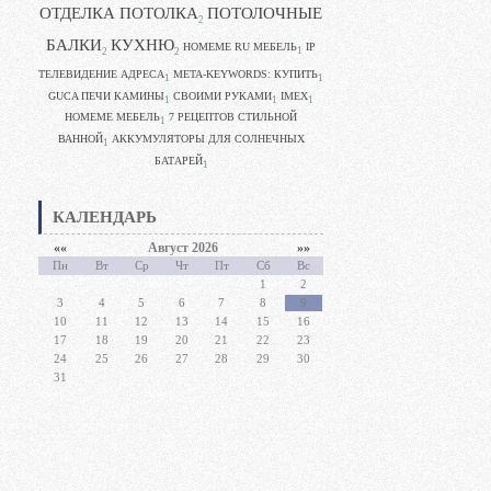
ОТДЕЛКА ПОТОЛКА
ПОТОЛОЧНЫЕ
2
БАЛКИ
КУХНЮ
HOMEME RU МЕБЕЛЬ
IP
1
2
2
ТЕЛЕВИДЕНИЕ АДРЕСА
META-KEYWORDS: КУПИТЬ
1
1
GUCA ПЕЧИ КАМИНЫ
CВОИМИ РУКАМИ
IMEX
1
1
1
HOMEME МЕБЕЛЬ
7 РЕЦЕПТОВ СТИЛЬНОЙ
1
ВАННОЙ
АККУМУЛЯТОРЫ ДЛЯ СОЛНЕЧНЫХ
1
БАТАРЕЙ
1
КАЛЕНДАРЬ
««
Август 2026
»»
Пн
Вт
Ср
Чт
Пт
Сб
Вс
1
2
3
4
5
6
7
8
9
10
11
12
13
14
15
16
17
18
19
20
21
22
23
24
25
26
27
28
29
30
31