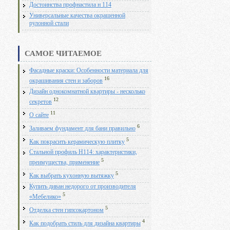
Достоинства профнастила н 114
Универсальные качества окрашенной
рулонной стали
САМОЕ ЧИТАЕМОЕ
Фасадные краски: Особенности материала для
16
окрашивания стен и заборов
Дизайн однокомнатной квартиры - несколько
12
секретов
11
О сайте
6
Заливаем фундамент для бани правильно
5
Как покрасить керамическую плитку
Стальной профиль Н114: характеристики,
5
преимущества, применение
5
Как выбрать кухонную вытяжку
Купить диван недорого от производителя
5
«Мебелико»
5
Отделка стен гипсокартоном
4
Как подобрать стиль для дизайна квартиры