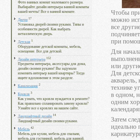
Фото ванных комнат маленького размера.
Выбирайте дизайн интерьера ванной комнаты
Чтобы при
вашей мечты! Все о ванной комнате.
можно исп
17
Двери
Установка дверей своими руками. Типы и
все други
особенности дверей. Как выбрать
подчиняет
металлическую дверь.
при помощ
1
Детская
Оборудование детской комнаты, мебель,
Для начал
освещение. Все для детской.
выполнены 
152
Дизайн интерьера
Предметы интерьера, аксессуары для дома,
или други
дизайн своими руками! Вы задумали
Для детск
изменить интерьер вашей квартиры? Тогда
ищите вдохновение в этом разделе.
акварель,
2
технике у
Канализация
3
в одном, 
Кровля
Как узнать, что кровля нуждается в ремонте?
одним хор
Как правильно спланировать замену кровли?
календаря
Узнайте все о кровлях на нашем сайте.
14
Ландшафтный дизайн
Затем сле
Ландшафтный дизайн своими руками.
идеально 
42
Мебель
карикатур
Мебель для кухни, мебель для спальни,
мебель для гостинной, мебель для ванной.