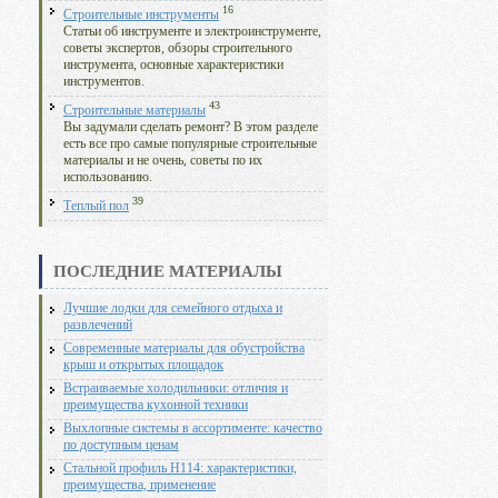
16
Строительные инструменты
Статьи об инструменте и электроинструменте,
советы экспертов, обзоры строительного
инструмента, основные характеристики
инструментов.
43
Строительные материалы
Вы задумали сделать ремонт? В этом разделе
есть все про самые популярные строительные
материалы и не очень, советы по их
использованию.
39
Теплый пол
ПОСЛЕДНИЕ МАТЕРИАЛЫ
Лучшие лодки для семейного отдыха и
развлечений
Современные материалы для обустройства
крыш и открытых площадок
Встраиваемые холодильники: отличия и
преимущества кухонной техники
Выхлопные системы в ассортименте: качество
по доступным ценам
Стальной профиль Н114: характеристики,
преимущества, применение