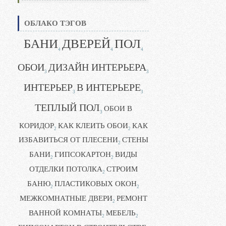
ОБЛАКО ТЭГОВ
БАНИ
ДВЕРЕЙ
ПОЛ
4
4
4
ОБОИ
ДИЗАЙН ИНТЕРЬЕРА
3
3
ИНТЕРЬЕР
В ИНТЕРЬЕРЕ
3
3
ТЕПЛЫЙ ПОЛ
ОБОИ В
3
КОРИДОР
КАК КЛЕИТЬ ОБОИ
КАК
2
2
ИЗБАВИТЬСЯ ОТ ПЛЕСЕНИ
СТЕНЫ
2
БАНИ
ГИПСОКАРТОН
ВИДЫ
2
2
ОТДЕЛКИ ПОТОЛКА
СТРОИМ
2
БАНЮ
ПЛАСТИКОВЫХ ОКОН
2
2
МЕЖКОМНАТНЫЕ ДВЕРИ
РЕМОНТ
2
ВАННОЙ КОМНАТЫ
МЕБЕЛЬ
2
2