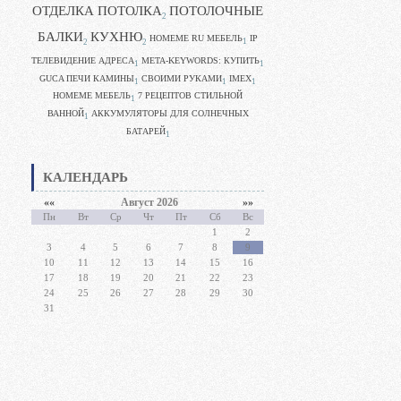
ОТДЕЛКА ПОТОЛКА
ПОТОЛОЧНЫЕ
2
БАЛКИ
КУХНЮ
HOMEME RU МЕБЕЛЬ
IP
1
2
2
ТЕЛЕВИДЕНИЕ АДРЕСА
META-KEYWORDS: КУПИТЬ
1
1
GUCA ПЕЧИ КАМИНЫ
CВОИМИ РУКАМИ
IMEX
1
1
1
HOMEME МЕБЕЛЬ
7 РЕЦЕПТОВ СТИЛЬНОЙ
1
ВАННОЙ
АККУМУЛЯТОРЫ ДЛЯ СОЛНЕЧНЫХ
1
БАТАРЕЙ
1
КАЛЕНДАРЬ
««
Август 2026
»»
Пн
Вт
Ср
Чт
Пт
Сб
Вс
1
2
3
4
5
6
7
8
9
10
11
12
13
14
15
16
17
18
19
20
21
22
23
24
25
26
27
28
29
30
31