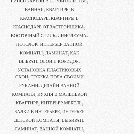
ГИПСОКАРТОН В СТРОИТЕЛЬСТВЕ
2
ВАННАЯ
КВАРТИРЫ В
2
КРАСНОДАРЕ
КВАРТИРЫ В
2
КРАСНОДАРЕ ОТ ЗАСТРОЙЩИКА
2
ВОСТОЧНЫЙ СТИЛЬ
ЛИНОЛЕУМА
2
2
ПОТОЛОК
ИНТЕРЬЕР ВАННОЙ
2
КОМНАТЫ
ЛАМИНАТ
КАК
2
2
ВЫБРАТЬ ОБОИ В КОРИДОР
2
УСТАНОВКА ПЛАСТИКОВЫХ
ОКОН
СТЯЖКА ПОЛА СВОИМИ
2
РУКАМИ
ДИЗАЙН ВАННОЙ
2
КОМНАТЫ
КУХНЯ В МАЛЕНЬКОЙ
2
КВАРТИРЕ
ИНТЕРЬЕР МЕБЕЛЬ
2
2
БАЛКИ В ИНТЕРЬЕРЕ
ИНТЕРЬЕР
2
ДЕТСКОЙ КОМНАТЫ
ВЫБИРАТЬ
2
ЛАМИНАТ
ВАННОЙ КОМНАТЫ
2
2