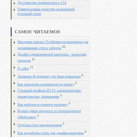
Достоинства профнастила н 114
Универсальные качества окрашенной
рулонной стали
САМОЕ ЧИТАЕМОЕ
Фасадные краски: Особенности материала для
16
окрашивания стен и заборов
Дизайн однокомнатной квартиры - несколько
12
секретов
11
О сайте
6
Заливаем фундамент для бани правильно
5
Как покрасить керамическую плитку
Стальной профиль Н114: характеристики,
5
преимущества, применение
5
Как выбрать кухонную вытяжку
Купить диван недорого от производителя
5
«Мебелико»
5
Отделка стен гипсокартоном
4
Как подобрать стиль для дизайна квартиры