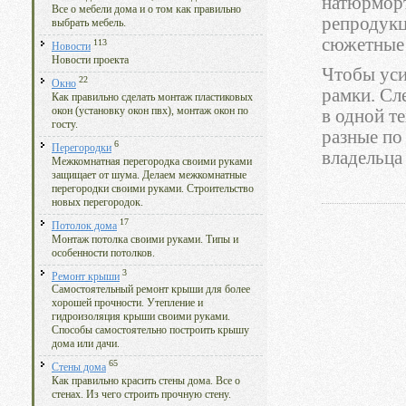
натюрморт
Все о мебели дома и о том как правильно
репродукц
выбрать мебель.
сюжетные
113
Новости
Новости проекта
Чтобы уси
22
Окно
рамки. Сл
Как правильно сделать монтаж пластиковых
окон (установку окон пвх), монтаж окон по
в одной т
госту.
разные по
6
Перегородки
владельца
Межкомнатная перегородка своими руками
защищает от шума. Делаем межкомнатные
перегородки своими руками. Строительство
новых перегородок.
17
Потолок дома
Монтаж потолка своими руками. Типы и
особенности потолков.
3
Ремонт крыши
Самостоятельный ремонт крыши для более
хорошей прочности. Утепление и
гидроизоляция крыши своими руками.
Способы самостоятельно построить крышу
дома или дачи.
65
Стены дома
Как правильно красить стены дома. Все о
стенах. Из чего строить прочную стену.