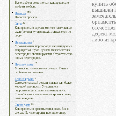
купить об
Все о мебели дома и о том как правильно
выбрать мебель.
вышивки н
113
Новости
замечател
Новости проекта
орнаменты
22
Окно
отечестве
Как правильно сделать монтаж пластиковых
окон (установку окон пвх), монтаж окон по
дефект мо
госту.
либо из кр
6
Перегородки
Межкомнатная перегородка своими руками
защищает от шума. Делаем межкомнатные
перегородки своими руками. Строительство
новых перегородок.
17
Потолок дома
Монтаж потолка своими руками. Типы и
особенности потолков.
3
Ремонт крыши
Самостоятельный ремонт крыши для более
хорошей прочности. Утепление и
гидроизоляция крыши своими руками.
Способы самостоятельно построить крышу
дома или дачи.
65
Стены дома
Как правильно красить стены дома. Все о
стенах. Из чего строить прочную стену.