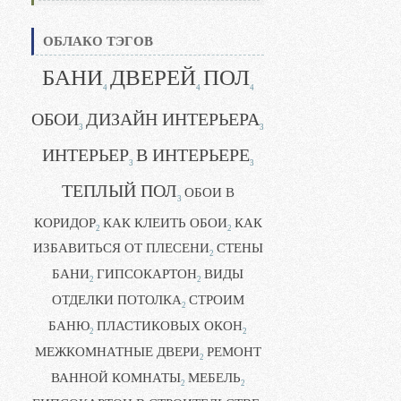
ОБЛАКО ТЭГОВ
БАНИ
ДВЕРЕЙ
ПОЛ
4
4
4
ОБОИ
ДИЗАЙН ИНТЕРЬЕРА
3
3
ИНТЕРЬЕР
В ИНТЕРЬЕРЕ
3
3
ТЕПЛЫЙ ПОЛ
ОБОИ В
3
КОРИДОР
КАК КЛЕИТЬ ОБОИ
КАК
2
2
ИЗБАВИТЬСЯ ОТ ПЛЕСЕНИ
СТЕНЫ
2
БАНИ
ГИПСОКАРТОН
ВИДЫ
2
2
ОТДЕЛКИ ПОТОЛКА
СТРОИМ
2
БАНЮ
ПЛАСТИКОВЫХ ОКОН
2
2
МЕЖКОМНАТНЫЕ ДВЕРИ
РЕМОНТ
2
ВАННОЙ КОМНАТЫ
МЕБЕЛЬ
2
2