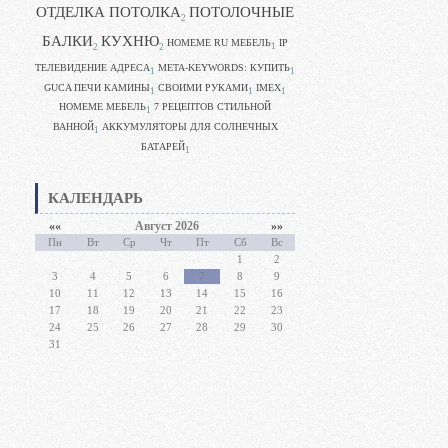
ОТДЕЛКА ПОТОЛКА
ПОТОЛОЧНЫЕ
2
БАЛКИ
КУХНЮ
HOMEME RU МЕБЕЛЬ
IP
1
2
2
ТЕЛЕВИДЕНИЕ АДРЕСА
META-KEYWORDS: КУПИТЬ
1
1
GUCA ПЕЧИ КАМИНЫ
CВОИМИ РУКАМИ
IMEX
1
1
1
HOMEME МЕБЕЛЬ
7 РЕЦЕПТОВ СТИЛЬНОЙ
1
ВАННОЙ
АККУМУЛЯТОРЫ ДЛЯ СОЛНЕЧНЫХ
1
БАТАРЕЙ
1
КАЛЕНДАРЬ
««
Август 2026
»»
Пн
Вт
Ср
Чт
Пт
Сб
Вс
1
2
3
4
5
6
7
8
9
10
11
12
13
14
15
16
17
18
19
20
21
22
23
24
25
26
27
28
29
30
31