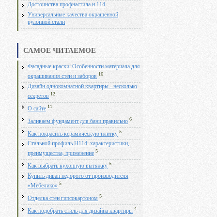
Достоинства профнастила н 114
Универсальные качества окрашенной
рулонной стали
САМОЕ ЧИТАЕМОЕ
Фасадные краски: Особенности материала для
16
окрашивания стен и заборов
Дизайн однокомнатной квартиры - несколько
12
секретов
11
О сайте
6
Заливаем фундамент для бани правильно
5
Как покрасить керамическую плитку
Стальной профиль Н114: характеристики,
5
преимущества, применение
5
Как выбрать кухонную вытяжку
Купить диван недорого от производителя
5
«Мебелико»
5
Отделка стен гипсокартоном
4
Как подобрать стиль для дизайна квартиры