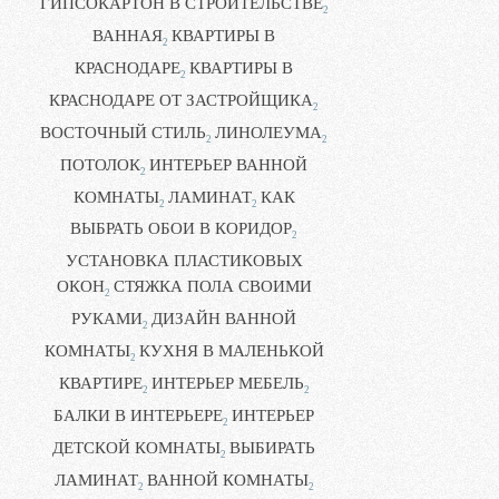
ГИПСОКАРТОН В СТРОИТЕЛЬСТВЕ
2
ВАННАЯ
КВАРТИРЫ В
2
КРАСНОДАРЕ
КВАРТИРЫ В
2
КРАСНОДАРЕ ОТ ЗАСТРОЙЩИКА
2
ВОСТОЧНЫЙ СТИЛЬ
ЛИНОЛЕУМА
2
2
ПОТОЛОК
ИНТЕРЬЕР ВАННОЙ
2
КОМНАТЫ
ЛАМИНАТ
КАК
2
2
ВЫБРАТЬ ОБОИ В КОРИДОР
2
УСТАНОВКА ПЛАСТИКОВЫХ
ОКОН
СТЯЖКА ПОЛА СВОИМИ
2
РУКАМИ
ДИЗАЙН ВАННОЙ
2
КОМНАТЫ
КУХНЯ В МАЛЕНЬКОЙ
2
КВАРТИРЕ
ИНТЕРЬЕР МЕБЕЛЬ
2
2
БАЛКИ В ИНТЕРЬЕРЕ
ИНТЕРЬЕР
2
ДЕТСКОЙ КОМНАТЫ
ВЫБИРАТЬ
2
ЛАМИНАТ
ВАННОЙ КОМНАТЫ
2
2