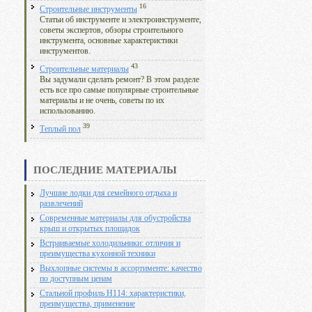
16
Строительные инструменты
Статьи об инструменте и электроинструменте,
советы экспертов, обзоры строительного
инструмента, основные характеристики
инструментов.
43
Строительные материалы
Вы задумали сделать ремонт? В этом разделе
есть все про самые популярные строительные
материалы и не очень, советы по их
использованию.
39
Теплый пол
ПОСЛЕДНИЕ МАТЕРИАЛЫ
Лучшие лодки для семейного отдыха и
развлечений
Современные материалы для обустройства
крыш и открытых площадок
Встраиваемые холодильники: отличия и
преимущества кухонной техники
Выхлопные системы в ассортименте: качество
по доступным ценам
Стальной профиль Н114: характеристики,
преимущества, применение