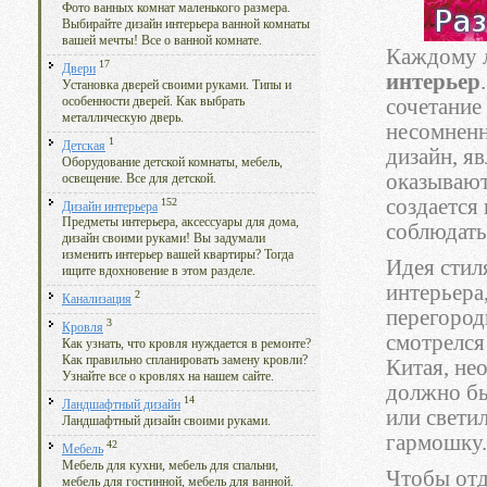
Фото ванных комнат маленького размера.
Выбирайте дизайн интерьера ванной комнаты
вашей мечты! Все о ванной комнате.
Каждому 
17
Двери
интерьер
Установка дверей своими руками. Типы и
особенности дверей. Как выбрать
сочетание
металлическую дверь.
несомненн
1
Детская
дизайн, я
Оборудование детской комнаты, мебель,
оказывают
освещение. Все для детской.
создается
152
Дизайн интерьера
Предметы интерьера, аксессуары для дома,
соблюдать,
дизайн своими руками! Вы задумали
изменить интерьер вашей квартиры? Тогда
Идея стил
ищите вдохновение в этом разделе.
интерьера
2
Канализация
перегород
3
Кровля
смотрелся
Как узнать, что кровля нуждается в ремонте?
Как правильно спланировать замену кровли?
Китая, не
Узнайте все о кровлях на нашем сайте.
должно бы
14
Ландшафтный дизайн
или свети
Ландшафтный дизайн своими руками.
гармошку.
42
Мебель
Мебель для кухни, мебель для спальни,
Чтобы отд
мебель для гостинной, мебель для ванной.