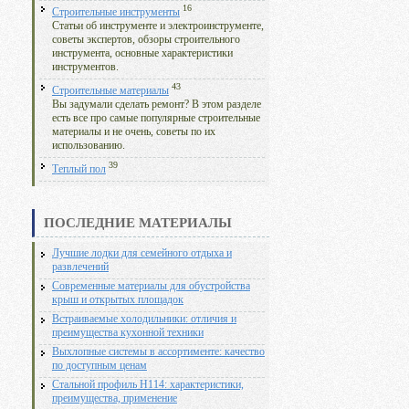
16
Строительные инструменты
Статьи об инструменте и электроинструменте,
советы экспертов, обзоры строительного
инструмента, основные характеристики
инструментов.
43
Строительные материалы
Вы задумали сделать ремонт? В этом разделе
есть все про самые популярные строительные
материалы и не очень, советы по их
использованию.
39
Теплый пол
ПОСЛЕДНИЕ МАТЕРИАЛЫ
Лучшие лодки для семейного отдыха и
развлечений
Современные материалы для обустройства
крыш и открытых площадок
Встраиваемые холодильники: отличия и
преимущества кухонной техники
Выхлопные системы в ассортименте: качество
по доступным ценам
Стальной профиль Н114: характеристики,
преимущества, применение