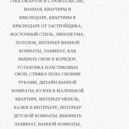
ГИПСОКАРТОН В СТРОИТЕЛЬСТВЕ
2
ВАННАЯ
КВАРТИРЫ В
2
КРАСНОДАРЕ
КВАРТИРЫ В
2
КРАСНОДАРЕ ОТ ЗАСТРОЙЩИКА
2
ВОСТОЧНЫЙ СТИЛЬ
ЛИНОЛЕУМА
2
2
ПОТОЛОК
ИНТЕРЬЕР ВАННОЙ
2
КОМНАТЫ
ЛАМИНАТ
КАК
2
2
ВЫБРАТЬ ОБОИ В КОРИДОР
2
УСТАНОВКА ПЛАСТИКОВЫХ
ОКОН
СТЯЖКА ПОЛА СВОИМИ
2
РУКАМИ
ДИЗАЙН ВАННОЙ
2
КОМНАТЫ
КУХНЯ В МАЛЕНЬКОЙ
2
КВАРТИРЕ
ИНТЕРЬЕР МЕБЕЛЬ
2
2
БАЛКИ В ИНТЕРЬЕРЕ
ИНТЕРЬЕР
2
ДЕТСКОЙ КОМНАТЫ
ВЫБИРАТЬ
2
ЛАМИНАТ
ВАННОЙ КОМНАТЫ
2
2