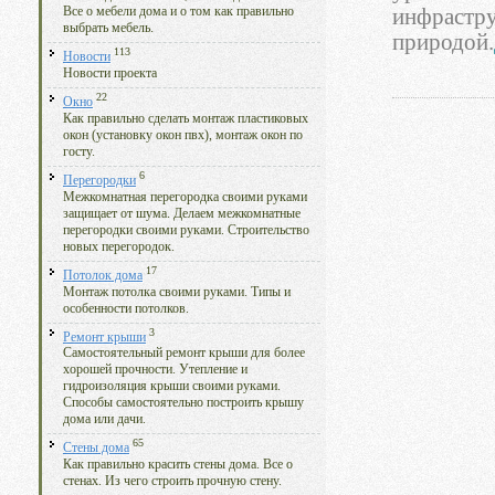
инфрастру
Все о мебели дома и о том как правильно
выбрать мебель.
природой.
113
Новости
Новости проекта
22
Окно
Как правильно сделать монтаж пластиковых
окон (установку окон пвх), монтаж окон по
госту.
6
Перегородки
Межкомнатная перегородка своими руками
защищает от шума. Делаем межкомнатные
перегородки своими руками. Строительство
новых перегородок.
17
Потолок дома
Монтаж потолка своими руками. Типы и
особенности потолков.
3
Ремонт крыши
Самостоятельный ремонт крыши для более
хорошей прочности. Утепление и
гидроизоляция крыши своими руками.
Способы самостоятельно построить крышу
дома или дачи.
65
Стены дома
Как правильно красить стены дома. Все о
стенах. Из чего строить прочную стену.