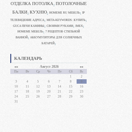
ОТДЕЛКА ПОТОЛКА
ПОТОЛОЧНЫЕ
2
БАЛКИ
КУХНЮ
HOMEME RU МЕБЕЛЬ
IP
1
2
2
ТЕЛЕВИДЕНИЕ АДРЕСА
META-KEYWORDS: КУПИТЬ
1
1
GUCA ПЕЧИ КАМИНЫ
CВОИМИ РУКАМИ
IMEX
1
1
1
HOMEME МЕБЕЛЬ
7 РЕЦЕПТОВ СТИЛЬНОЙ
1
ВАННОЙ
АККУМУЛЯТОРЫ ДЛЯ СОЛНЕЧНЫХ
1
БАТАРЕЙ
1
КАЛЕНДАРЬ
««
Август 2026
»»
Пн
Вт
Ср
Чт
Пт
Сб
Вс
1
2
3
4
5
6
7
8
9
10
11
12
13
14
15
16
17
18
19
20
21
22
23
24
25
26
27
28
29
30
31