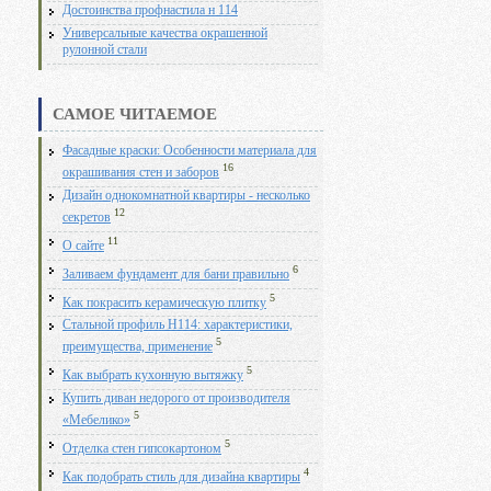
Достоинства профнастила н 114
Универсальные качества окрашенной
рулонной стали
САМОЕ ЧИТАЕМОЕ
Фасадные краски: Особенности материала для
16
окрашивания стен и заборов
Дизайн однокомнатной квартиры - несколько
12
секретов
11
О сайте
6
Заливаем фундамент для бани правильно
5
Как покрасить керамическую плитку
Стальной профиль Н114: характеристики,
5
преимущества, применение
5
Как выбрать кухонную вытяжку
Купить диван недорого от производителя
5
«Мебелико»
5
Отделка стен гипсокартоном
4
Как подобрать стиль для дизайна квартиры