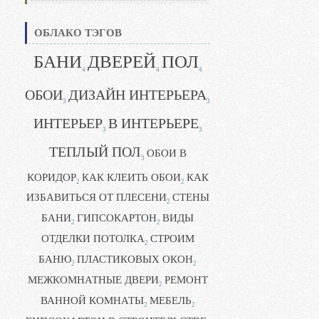
ОБЛАКО ТЭГОВ
БАНИ
ДВЕРЕЙ
ПОЛ
4
4
4
ОБОИ
ДИЗАЙН ИНТЕРЬЕРА
3
3
ИНТЕРЬЕР
В ИНТЕРЬЕРЕ
3
3
ТЕПЛЫЙ ПОЛ
ОБОИ В
3
КОРИДОР
КАК КЛЕИТЬ ОБОИ
КАК
2
2
ИЗБАВИТЬСЯ ОТ ПЛЕСЕНИ
СТЕНЫ
2
БАНИ
ГИПСОКАРТОН
ВИДЫ
2
2
ОТДЕЛКИ ПОТОЛКА
СТРОИМ
2
БАНЮ
ПЛАСТИКОВЫХ ОКОН
2
2
МЕЖКОМНАТНЫЕ ДВЕРИ
РЕМОНТ
2
ВАННОЙ КОМНАТЫ
МЕБЕЛЬ
2
2