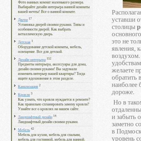
Фото ванных комнат маленького размера.
Выбирайте дизайн интерьера ванной комнаты
Располага
вашей мечты! Все о ванной комнате.
уставши о
17
Двери
Установка дверей своими руками. Типы и
столицы
р
особенности дверей. Как выбрать
основного
металлическую дверь.
это не то
1
Детская
Оборудование детской комнаты, мебель,
явления, 
освещение. Все для детской.
воздухом.
152
Дизайн интерьера
удобствам
Предметы интерьера, аксессуары для дома,
желаете п
дизайн своими руками! Вы задумали
изменить интерьер вашей квартиры? Тогда
обратить 
ищите вдохновение в этом разделе.
наиболее 
2
Канализация
дороже.
3
Кровля
Как узнать, что кровля нуждается в ремонте?
Но в тако
Как правильно спланировать замену кровли?
отдаленны
Узнайте все о кровлях на нашем сайте.
и забыть 
14
Ландшафтный дизайн
Ландшафтный дизайн своими руками.
заметно с
42
в Подмоск
Мебель
Мебель для кухни, мебель для спальни,
уровень с
мебель для гостинной, мебель для ванной.