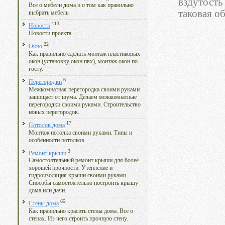
вздутость
Все о мебели дома и о том как правильно
таковая об
выбрать мебель.
113
Новости
Новости проекта
22
Окно
Как правильно сделать монтаж пластиковых
окон (установку окон пвх), монтаж окон по
госту.
6
Перегородки
Межкомнатная перегородка своими руками
защищает от шума. Делаем межкомнатные
перегородки своими руками. Строительство
новых перегородок.
17
Потолок дома
Монтаж потолка своими руками. Типы и
особенности потолков.
3
Ремонт крыши
Самостоятельный ремонт крыши для более
хорошей прочности. Утепление и
гидроизоляция крыши своими руками.
Способы самостоятельно построить крышу
дома или дачи.
65
Стены дома
Как правильно красить стены дома. Все о
стенах. Из чего строить прочную стену.