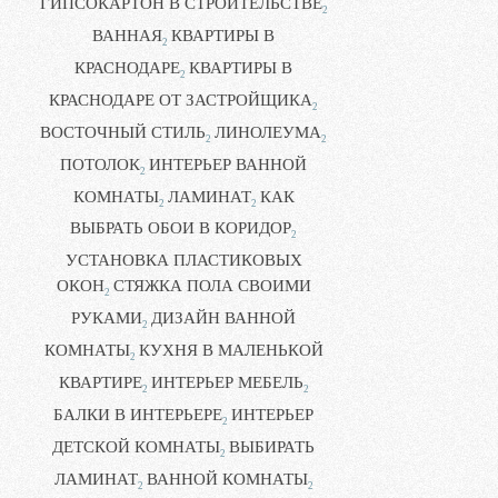
ГИПСОКАРТОН В СТРОИТЕЛЬСТВЕ
2
ВАННАЯ
КВАРТИРЫ В
2
КРАСНОДАРЕ
КВАРТИРЫ В
2
КРАСНОДАРЕ ОТ ЗАСТРОЙЩИКА
2
ВОСТОЧНЫЙ СТИЛЬ
ЛИНОЛЕУМА
2
2
ПОТОЛОК
ИНТЕРЬЕР ВАННОЙ
2
КОМНАТЫ
ЛАМИНАТ
КАК
2
2
ВЫБРАТЬ ОБОИ В КОРИДОР
2
УСТАНОВКА ПЛАСТИКОВЫХ
ОКОН
СТЯЖКА ПОЛА СВОИМИ
2
РУКАМИ
ДИЗАЙН ВАННОЙ
2
КОМНАТЫ
КУХНЯ В МАЛЕНЬКОЙ
2
КВАРТИРЕ
ИНТЕРЬЕР МЕБЕЛЬ
2
2
БАЛКИ В ИНТЕРЬЕРЕ
ИНТЕРЬЕР
2
ДЕТСКОЙ КОМНАТЫ
ВЫБИРАТЬ
2
ЛАМИНАТ
ВАННОЙ КОМНАТЫ
2
2