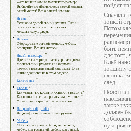
Фото ванных комнат маленького размера.
пойдет на
Выбирайте дизайн интерьера ванной комнаты
вашей мечты! Все о ванной комнате.
Сначала н
17
Двери
тонкой ст
Установка дверей своими руками. Типы и
Потом кле
особенности дверей. Как выбрать
металлическую дверь.
перемешив
1
Детская
равномерн
Оборудование детской комнаты, мебель,
быть немн
освещение. Все для детской.
для того,
152
Дизайн интерьера
Предметы интерьера, аксессуары для дома,
Клей нано
дизайн своими руками! Вы задумали
толщину с
изменить интерьер вашей квартиры? Тогда
ищите вдохновение в этом разделе.
слою клея
2
Канализация
след.
3
Кровля
Полотна н
Как узнать, что кровля нуждается в ремонте?
Как правильно спланировать замену кровли?
наклеиван
Узнайте все о кровлях на нашем сайте.
также нуж
14
Ландшафтный дизайн
должен бы
Ландшафтный дизайн своими руками.
соблюдено
42
Мебель
пузырьков
Мебель для кухни, мебель для спальни,
мебель для гостинной, мебель для ванной.