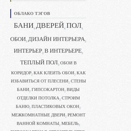
ОБЛАКО ТЭГОВ
БАНИ
ДВЕРЕЙ
ПОЛ
4
4
4
ОБОИ
ДИЗАЙН ИНТЕРЬЕРА
3
3
ИНТЕРЬЕР
В ИНТЕРЬЕРЕ
3
3
ТЕПЛЫЙ ПОЛ
ОБОИ В
3
КОРИДОР
КАК КЛЕИТЬ ОБОИ
КАК
2
2
ИЗБАВИТЬСЯ ОТ ПЛЕСЕНИ
СТЕНЫ
2
БАНИ
ГИПСОКАРТОН
ВИДЫ
2
2
ОТДЕЛКИ ПОТОЛКА
СТРОИМ
2
БАНЮ
ПЛАСТИКОВЫХ ОКОН
2
2
МЕЖКОМНАТНЫЕ ДВЕРИ
РЕМОНТ
2
ВАННОЙ КОМНАТЫ
МЕБЕЛЬ
2
2