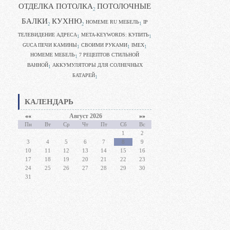
ОТДЕЛКА ПОТОЛКА
ПОТОЛОЧНЫЕ
2
БАЛКИ
КУХНЮ
HOMEME RU МЕБЕЛЬ
IP
1
2
2
ТЕЛЕВИДЕНИЕ АДРЕСА
META-KEYWORDS: КУПИТЬ
1
1
GUCA ПЕЧИ КАМИНЫ
CВОИМИ РУКАМИ
IMEX
1
1
1
HOMEME МЕБЕЛЬ
7 РЕЦЕПТОВ СТИЛЬНОЙ
1
ВАННОЙ
АККУМУЛЯТОРЫ ДЛЯ СОЛНЕЧНЫХ
1
БАТАРЕЙ
1
КАЛЕНДАРЬ
««
Август 2026
»»
Пн
Вт
Ср
Чт
Пт
Сб
Вс
1
2
3
4
5
6
7
8
9
10
11
12
13
14
15
16
17
18
19
20
21
22
23
24
25
26
27
28
29
30
31