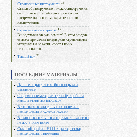
16
Строительные инструменты
Статьи об инструменте и электроинструменте,
советы экспертов, обзоры строительного
инструмента, основные характеристики
инструментов.
43
Строительные материалы
Вы задумали сделать ремонт? В этом разделе
есть все про самые популярные строительные
материалы и не очень, советы по их
использованию.
39
Теплый пол
ПОСЛЕДНИЕ МАТЕРИАЛЫ
Лучшие лодки для семейного отдыха и
развлечений
Современные материалы для обустройства
крыш и открытых площадок
Встраиваемые холодильники: отличия и
преимущества кухонной техники
Выхлопные системы в ассортименте: качество
по доступным ценам
Стальной профиль Н114: характеристики,
преимущества, применение