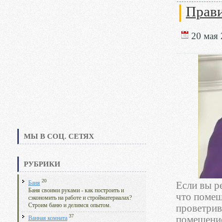
Прави
20 мая 
МЫ В СОЦ. СЕТЯХ
РУБРИКИ
20
Баня
Если вы 
Баня своими руками - как построить и
что помещ
сэкономить на работе и стройматериалах?
Строим баню и делимся опытом.
проветрив
37
помещение
Ванная комната