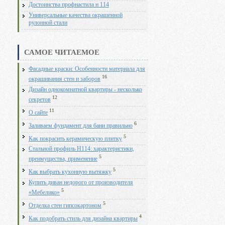
Достоинства профнастила н 114
Универсальные качества окрашенной
рулонной стали
САМОЕ ЧИТАЕМОЕ
Фасадные краски: Особенности материала для
16
окрашивания стен и заборов
Дизайн однокомнатной квартиры - несколько
12
секретов
11
О сайте
6
Заливаем фундамент для бани правильно
5
Как покрасить керамическую плитку
Стальной профиль Н114: характеристики,
5
преимущества, применение
5
Как выбрать кухонную вытяжку
Купить диван недорого от производителя
5
«Мебелико»
5
Отделка стен гипсокартоном
4
Как подобрать стиль для дизайна квартиры