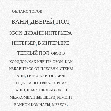
ОБЛАКО ТЭГОВ
БАНИ
ДВЕРЕЙ
ПОЛ
4
4
4
ОБОИ
ДИЗАЙН ИНТЕРЬЕРА
3
3
ИНТЕРЬЕР
В ИНТЕРЬЕРЕ
3
3
ТЕПЛЫЙ ПОЛ
ОБОИ В
3
КОРИДОР
КАК КЛЕИТЬ ОБОИ
КАК
2
2
ИЗБАВИТЬСЯ ОТ ПЛЕСЕНИ
СТЕНЫ
2
БАНИ
ГИПСОКАРТОН
ВИДЫ
2
2
ОТДЕЛКИ ПОТОЛКА
СТРОИМ
2
БАНЮ
ПЛАСТИКОВЫХ ОКОН
2
2
МЕЖКОМНАТНЫЕ ДВЕРИ
РЕМОНТ
2
ВАННОЙ КОМНАТЫ
МЕБЕЛЬ
2
2