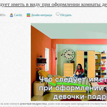
едует иметь в виду при оформлении комнаты д
13 г.
Carsliy
Дизайн интерьера
Обсудить
ель или опекун
девочки-подростка
, рано или поздно вам придется столкнуться