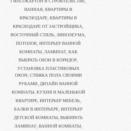
ГИПСОКАРТОН В СТРОИТЕЛЬСТВЕ
2
ВАННАЯ
КВАРТИРЫ В
2
КРАСНОДАРЕ
КВАРТИРЫ В
2
КРАСНОДАРЕ ОТ ЗАСТРОЙЩИКА
2
ВОСТОЧНЫЙ СТИЛЬ
ЛИНОЛЕУМА
2
2
ПОТОЛОК
ИНТЕРЬЕР ВАННОЙ
2
КОМНАТЫ
ЛАМИНАТ
КАК
2
2
ВЫБРАТЬ ОБОИ В КОРИДОР
2
УСТАНОВКА ПЛАСТИКОВЫХ
ОКОН
СТЯЖКА ПОЛА СВОИМИ
2
РУКАМИ
ДИЗАЙН ВАННОЙ
2
КОМНАТЫ
КУХНЯ В МАЛЕНЬКОЙ
2
КВАРТИРЕ
ИНТЕРЬЕР МЕБЕЛЬ
2
2
БАЛКИ В ИНТЕРЬЕРЕ
ИНТЕРЬЕР
2
ДЕТСКОЙ КОМНАТЫ
ВЫБИРАТЬ
2
ЛАМИНАТ
ВАННОЙ КОМНАТЫ
2
2