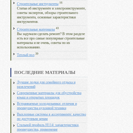
16
Строительные инструменты
Статьи об инструменте и электроинструменте,
советы экспертов, обзоры строительного
инструмента, основные характеристики
инструментов.
43
Строительные материалы
Вы задумали сделать ремонт? В этом разделе
есть все про самые популярные строительные
материалы и не очень, советы по их
использованию.
39
Теплый пол
ПОСЛЕДНИЕ МАТЕРИАЛЫ
Лучшие лодки для семейного отдыха и
развлечений
Современные материалы для обустройства
крыш и открытых площадок
Встраиваемые холодильники: отличия и
преимущества кухонной техники
Выхлопные системы в ассортименте: качество
по доступным ценам
Стальной профиль Н114: характеристики,
преимущества, применение