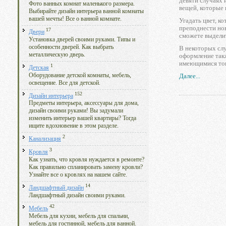
девяти случаях 
Фото ванных комнат маленького размера.
вещей, которые 
Выбирайте дизайн интерьера ванной комнаты
вашей мечты! Все о ванной комнате.
Угадать цвет, к
преподнести нов
17
Двери
сможете выдели
Установка дверей своими руками. Типы и
особенности дверей. Как выбрать
В некоторых слу
металлическую дверь.
оформление такж
имеющимися то
1
Детская
Оборудование детской комнаты, мебель,
Далее...
освещение. Все для детской.
152
Дизайн интерьера
Предметы интерьера, аксессуары для дома,
дизайн своими руками! Вы задумали
изменить интерьер вашей квартиры? Тогда
ищите вдохновение в этом разделе.
2
Канализация
3
Кровля
Как узнать, что кровля нуждается в ремонте?
Как правильно спланировать замену кровли?
Узнайте все о кровлях на нашем сайте.
14
Ландшафтный дизайн
Ландшафтный дизайн своими руками.
42
Мебель
Мебель для кухни, мебель для спальни,
мебель для гостинной, мебель для ванной.