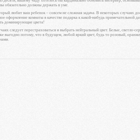
из десяти, вашему чаду хотелось бы кардинально обновить интерьер, основыва
вы обязательно должны держать в уме.
оторый любит ваш ребенок – совсем не сложная задача. В некоторых случаях до
ое оформление комнаты в качестве подарка к какой-нибудь примечательной дате
ть доминирующие цвета!
чаях следует перестраховаться и выбрать нейтральный цвет. Белые, светло-се
е выгодно потому, что в будущем, любой яркий цвет, будь то розовый, оранже
нами.