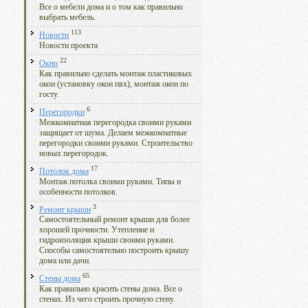
Все о мебели дома и о том как правильно
выбрать мебель.
113
Новости
Новости проекта
22
Окно
Как правильно сделать монтаж пластиковых
окон (установку окон пвх), монтаж окон по
госту.
6
Перегородки
Межкомнатная перегородка своими руками
защищает от шума. Делаем межкомнатные
перегородки своими руками. Строительство
новых перегородок.
17
Потолок дома
Монтаж потолка своими руками. Типы и
особенности потолков.
3
Ремонт крыши
Самостоятельный ремонт крыши для более
хорошей прочности. Утепление и
гидроизоляция крыши своими руками.
Способы самостоятельно построить крышу
дома или дачи.
65
Стены дома
Как правильно красить стены дома. Все о
стенах. Из чего строить прочную стену.