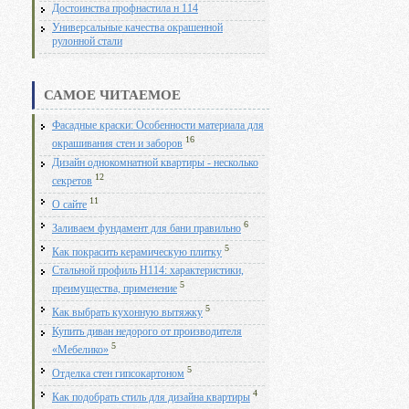
Достоинства профнастила н 114
Универсальные качества окрашенной
рулонной стали
САМОЕ ЧИТАЕМОЕ
Фасадные краски: Особенности материала для
16
окрашивания стен и заборов
Дизайн однокомнатной квартиры - несколько
12
секретов
11
О сайте
6
Заливаем фундамент для бани правильно
5
Как покрасить керамическую плитку
Стальной профиль Н114: характеристики,
5
преимущества, применение
5
Как выбрать кухонную вытяжку
Купить диван недорого от производителя
5
«Мебелико»
5
Отделка стен гипсокартоном
4
Как подобрать стиль для дизайна квартиры