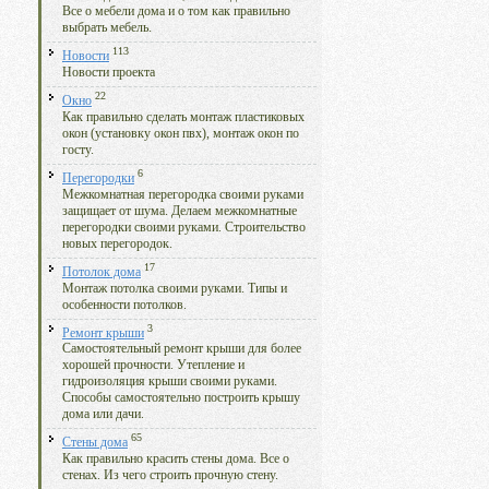
Все о мебели дома и о том как правильно
выбрать мебель.
113
Новости
Новости проекта
22
Окно
Как правильно сделать монтаж пластиковых
окон (установку окон пвх), монтаж окон по
госту.
6
Перегородки
Межкомнатная перегородка своими руками
защищает от шума. Делаем межкомнатные
перегородки своими руками. Строительство
новых перегородок.
17
Потолок дома
Монтаж потолка своими руками. Типы и
особенности потолков.
3
Ремонт крыши
Самостоятельный ремонт крыши для более
хорошей прочности. Утепление и
гидроизоляция крыши своими руками.
Способы самостоятельно построить крышу
дома или дачи.
65
Стены дома
Как правильно красить стены дома. Все о
стенах. Из чего строить прочную стену.