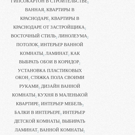
ГИПСОКАРТОН В СТРОИТЕЛЬСТВЕ
2
ВАННАЯ
КВАРТИРЫ В
2
КРАСНОДАРЕ
КВАРТИРЫ В
2
КРАСНОДАРЕ ОТ ЗАСТРОЙЩИКА
2
ВОСТОЧНЫЙ СТИЛЬ
ЛИНОЛЕУМА
2
2
ПОТОЛОК
ИНТЕРЬЕР ВАННОЙ
2
КОМНАТЫ
ЛАМИНАТ
КАК
2
2
ВЫБРАТЬ ОБОИ В КОРИДОР
2
УСТАНОВКА ПЛАСТИКОВЫХ
ОКОН
СТЯЖКА ПОЛА СВОИМИ
2
РУКАМИ
ДИЗАЙН ВАННОЙ
2
КОМНАТЫ
КУХНЯ В МАЛЕНЬКОЙ
2
КВАРТИРЕ
ИНТЕРЬЕР МЕБЕЛЬ
2
2
БАЛКИ В ИНТЕРЬЕРЕ
ИНТЕРЬЕР
2
ДЕТСКОЙ КОМНАТЫ
ВЫБИРАТЬ
2
ЛАМИНАТ
ВАННОЙ КОМНАТЫ
2
2