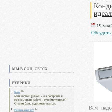
Конди
идеал
19 мая 
Обсудить
МЫ В СОЦ. СЕТЯХ
РУБРИКИ
20
Баня
Баня своими руками - как построить и
сэкономить на работе и стройматериалах?
Строим баню и делимся опытом.
Вам надо
37
Ванная комната