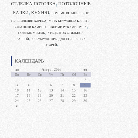
ОТДЕЛКА ПОТОЛКА
ПОТОЛОЧНЫЕ
2
БАЛКИ
КУХНЮ
HOMEME RU МЕБЕЛЬ
IP
1
2
2
ТЕЛЕВИДЕНИЕ АДРЕСА
META-KEYWORDS: КУПИТЬ
1
1
GUCA ПЕЧИ КАМИНЫ
CВОИМИ РУКАМИ
IMEX
1
1
1
HOMEME МЕБЕЛЬ
7 РЕЦЕПТОВ СТИЛЬНОЙ
1
ВАННОЙ
АККУМУЛЯТОРЫ ДЛЯ СОЛНЕЧНЫХ
1
БАТАРЕЙ
1
КАЛЕНДАРЬ
««
Август 2026
»»
Пн
Вт
Ср
Чт
Пт
Сб
Вс
1
2
3
4
5
6
7
8
9
10
11
12
13
14
15
16
17
18
19
20
21
22
23
24
25
26
27
28
29
30
31