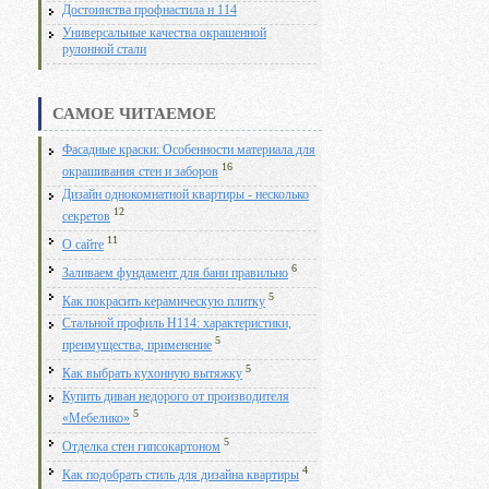
Достоинства профнастила н 114
Универсальные качества окрашенной
рулонной стали
САМОЕ ЧИТАЕМОЕ
Фасадные краски: Особенности материала для
16
окрашивания стен и заборов
Дизайн однокомнатной квартиры - несколько
12
секретов
11
О сайте
6
Заливаем фундамент для бани правильно
5
Как покрасить керамическую плитку
Стальной профиль Н114: характеристики,
5
преимущества, применение
5
Как выбрать кухонную вытяжку
Купить диван недорого от производителя
5
«Мебелико»
5
Отделка стен гипсокартоном
4
Как подобрать стиль для дизайна квартиры