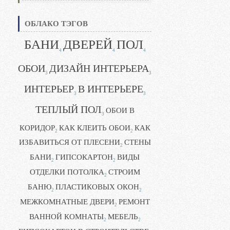
ОБЛАКО ТЭГОВ
БАНИ
ДВЕРЕЙ
ПОЛ
4
4
4
ОБОИ
ДИЗАЙН ИНТЕРЬЕРА
3
3
ИНТЕРЬЕР
В ИНТЕРЬЕРЕ
3
3
ТЕПЛЫЙ ПОЛ
ОБОИ В
3
КОРИДОР
КАК КЛЕИТЬ ОБОИ
КАК
2
2
ИЗБАВИТЬСЯ ОТ ПЛЕСЕНИ
СТЕНЫ
2
БАНИ
ГИПСОКАРТОН
ВИДЫ
2
2
ОТДЕЛКИ ПОТОЛКА
СТРОИМ
2
БАНЮ
ПЛАСТИКОВЫХ ОКОН
2
2
МЕЖКОМНАТНЫЕ ДВЕРИ
РЕМОНТ
2
ВАННОЙ КОМНАТЫ
МЕБЕЛЬ
2
2