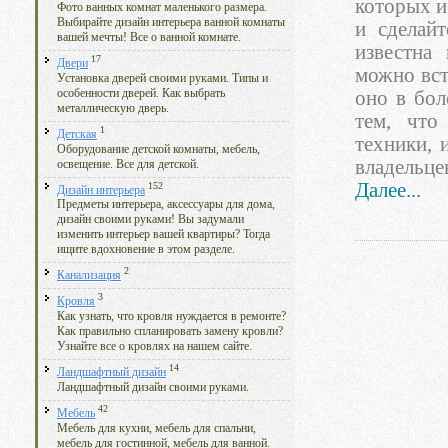
которых и
Фото ванных комнат маленького размера.
Выбирайте дизайн интерьера ванной комнаты
и сделай
вашей мечты! Все о ванной комнате.
известна
17
Двери
можно вст
Установка дверей своими руками. Типы и
особенности дверей. Как выбрать
оно в бол
металлическую дверь.
тем, что
1
Детская
техники, 
Оборудование детской комнаты, мебель,
владельце
освещение. Все для детской.
Далее...
152
Дизайн интерьера
Предметы интерьера, аксессуары для дома,
дизайн своими руками! Вы задумали
изменить интерьер вашей квартиры? Тогда
ищите вдохновение в этом разделе.
2
Канализация
3
Кровля
Как узнать, что кровля нуждается в ремонте?
Как правильно спланировать замену кровли?
Узнайте все о кровлях на нашем сайте.
14
Ландшафтный дизайн
Ландшафтный дизайн своими руками.
42
Мебель
Мебель для кухни, мебель для спальни,
мебель для гостинной, мебель для ванной.