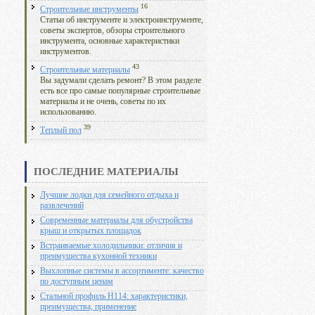
16
Строительные инструменты
Статьи об инструменте и электроинструменте,
советы экспертов, обзоры строительного
инструмента, основные характеристики
инструментов.
43
Строительные материалы
Вы задумали сделать ремонт? В этом разделе
есть все про самые популярные строительные
материалы и не очень, советы по их
использованию.
39
Теплый пол
ПОСЛЕДНИЕ МАТЕРИАЛЫ
Лучшие лодки для семейного отдыха и
развлечений
Современные материалы для обустройства
крыш и открытых площадок
Встраиваемые холодильники: отличия и
преимущества кухонной техники
Выхлопные системы в ассортименте: качество
по доступным ценам
Стальной профиль Н114: характеристики,
преимущества, применение