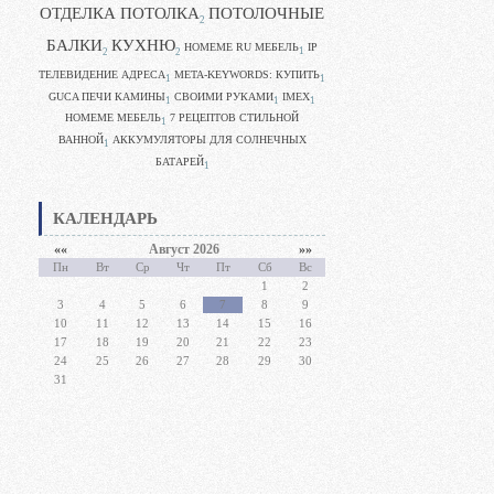
ОТДЕЛКА ПОТОЛКА
ПОТОЛОЧНЫЕ
2
БАЛКИ
КУХНЮ
HOMEME RU МЕБЕЛЬ
IP
1
2
2
ТЕЛЕВИДЕНИЕ АДРЕСА
META-KEYWORDS: КУПИТЬ
1
1
GUCA ПЕЧИ КАМИНЫ
CВОИМИ РУКАМИ
IMEX
1
1
1
HOMEME МЕБЕЛЬ
7 РЕЦЕПТОВ СТИЛЬНОЙ
1
ВАННОЙ
АККУМУЛЯТОРЫ ДЛЯ СОЛНЕЧНЫХ
1
БАТАРЕЙ
1
КАЛЕНДАРЬ
««
Август 2026
»»
Пн
Вт
Ср
Чт
Пт
Сб
Вс
1
2
3
4
5
6
7
8
9
10
11
12
13
14
15
16
17
18
19
20
21
22
23
24
25
26
27
28
29
30
31