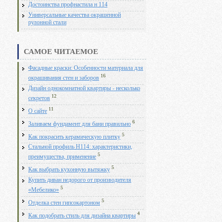
Достоинства профнастила н 114
Универсальные качества окрашенной
рулонной стали
САМОЕ ЧИТАЕМОЕ
Фасадные краски: Особенности материала для
16
окрашивания стен и заборов
Дизайн однокомнатной квартиры - несколько
12
секретов
11
О сайте
6
Заливаем фундамент для бани правильно
5
Как покрасить керамическую плитку
Стальной профиль Н114: характеристики,
5
преимущества, применение
5
Как выбрать кухонную вытяжку
Купить диван недорого от производителя
5
«Мебелико»
5
Отделка стен гипсокартоном
4
Как подобрать стиль для дизайна квартиры