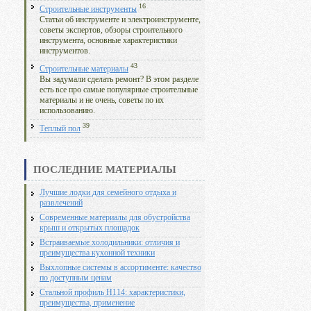
16
Строительные инструменты
Статьи об инструменте и электроинструменте,
советы экспертов, обзоры строительного
инструмента, основные характеристики
инструментов.
43
Строительные материалы
Вы задумали сделать ремонт? В этом разделе
есть все про самые популярные строительные
материалы и не очень, советы по их
использованию.
39
Теплый пол
ПОСЛЕДНИЕ МАТЕРИАЛЫ
Лучшие лодки для семейного отдыха и
развлечений
Современные материалы для обустройства
крыш и открытых площадок
Встраиваемые холодильники: отличия и
преимущества кухонной техники
Выхлопные системы в ассортименте: качество
по доступным ценам
Стальной профиль Н114: характеристики,
преимущества, применение