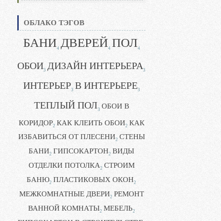
ОБЛАКО ТЭГОВ
БАНИ
ДВЕРЕЙ
ПОЛ
4
4
4
ОБОИ
ДИЗАЙН ИНТЕРЬЕРА
3
3
ИНТЕРЬЕР
В ИНТЕРЬЕРЕ
3
3
ТЕПЛЫЙ ПОЛ
ОБОИ В
3
КОРИДОР
КАК КЛЕИТЬ ОБОИ
КАК
2
2
ИЗБАВИТЬСЯ ОТ ПЛЕСЕНИ
СТЕНЫ
2
БАНИ
ГИПСОКАРТОН
ВИДЫ
2
2
ОТДЕЛКИ ПОТОЛКА
СТРОИМ
2
БАНЮ
ПЛАСТИКОВЫХ ОКОН
2
2
МЕЖКОМНАТНЫЕ ДВЕРИ
РЕМОНТ
2
ВАННОЙ КОМНАТЫ
МЕБЕЛЬ
2
2