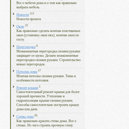
Все о мебели дома и о том как правильно
выбрать мебель.
113
Новости
Новости проекта
22
Окно
Как правильно сделать монтаж пластиковых
окон (установку окон пвх), монтаж окон по
госту.
6
Перегородки
Межкомнатная перегородка своими руками
защищает от шума. Делаем межкомнатные
перегородки своими руками. Строительство
новых перегородок.
17
Потолок дома
Монтаж потолка своими руками. Типы и
особенности потолков.
3
Ремонт крыши
Самостоятельный ремонт крыши для более
хорошей прочности. Утепление и
гидроизоляция крыши своими руками.
Способы самостоятельно построить крышу
дома или дачи.
65
Стены дома
Как правильно красить стены дома. Все о
стенах. Из чего строить прочную стену.