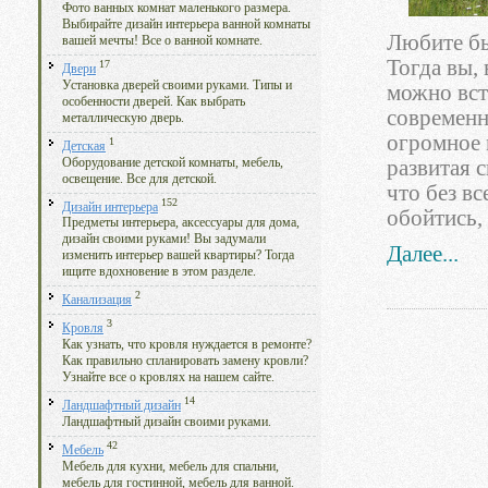
Фото ванных комнат маленького размера.
Выбирайте дизайн интерьера ванной комнаты
Любите бы
вашей мечты! Все о ванной комнате.
Тогда вы, 
17
Двери
Установка дверей своими руками. Типы и
можно вст
особенности дверей. Как выбрать
современн
металлическую дверь.
огромное 
1
Детская
Оборудование детской комнаты, мебель,
развитая 
освещение. Все для детской.
что без в
152
Дизайн интерьера
обойтись, 
Предметы интерьера, аксессуары для дома,
дизайн своими руками! Вы задумали
Далее...
изменить интерьер вашей квартиры? Тогда
ищите вдохновение в этом разделе.
2
Канализация
3
Кровля
Как узнать, что кровля нуждается в ремонте?
Как правильно спланировать замену кровли?
Узнайте все о кровлях на нашем сайте.
14
Ландшафтный дизайн
Ландшафтный дизайн своими руками.
42
Мебель
Мебель для кухни, мебель для спальни,
мебель для гостинной, мебель для ванной.