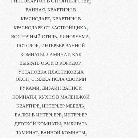
ГИПСОКАРТОН В СТРОИТЕЛЬСТВЕ
2
ВАННАЯ
КВАРТИРЫ В
2
КРАСНОДАРЕ
КВАРТИРЫ В
2
КРАСНОДАРЕ ОТ ЗАСТРОЙЩИКА
2
ВОСТОЧНЫЙ СТИЛЬ
ЛИНОЛЕУМА
2
2
ПОТОЛОК
ИНТЕРЬЕР ВАННОЙ
2
КОМНАТЫ
ЛАМИНАТ
КАК
2
2
ВЫБРАТЬ ОБОИ В КОРИДОР
2
УСТАНОВКА ПЛАСТИКОВЫХ
ОКОН
СТЯЖКА ПОЛА СВОИМИ
2
РУКАМИ
ДИЗАЙН ВАННОЙ
2
КОМНАТЫ
КУХНЯ В МАЛЕНЬКОЙ
2
КВАРТИРЕ
ИНТЕРЬЕР МЕБЕЛЬ
2
2
БАЛКИ В ИНТЕРЬЕРЕ
ИНТЕРЬЕР
2
ДЕТСКОЙ КОМНАТЫ
ВЫБИРАТЬ
2
ЛАМИНАТ
ВАННОЙ КОМНАТЫ
2
2