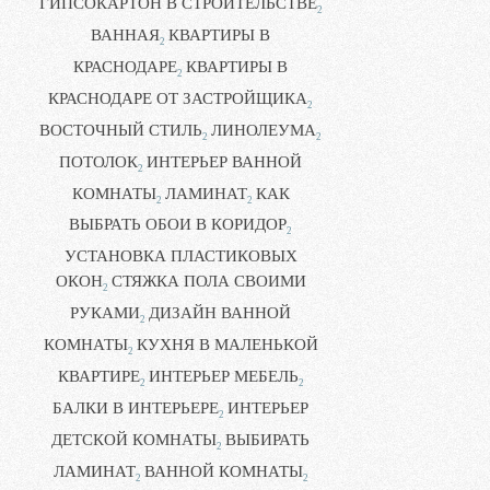
ГИПСОКАРТОН В СТРОИТЕЛЬСТВЕ
2
ВАННАЯ
КВАРТИРЫ В
2
КРАСНОДАРЕ
КВАРТИРЫ В
2
КРАСНОДАРЕ ОТ ЗАСТРОЙЩИКА
2
ВОСТОЧНЫЙ СТИЛЬ
ЛИНОЛЕУМА
2
2
ПОТОЛОК
ИНТЕРЬЕР ВАННОЙ
2
КОМНАТЫ
ЛАМИНАТ
КАК
2
2
ВЫБРАТЬ ОБОИ В КОРИДОР
2
УСТАНОВКА ПЛАСТИКОВЫХ
ОКОН
СТЯЖКА ПОЛА СВОИМИ
2
РУКАМИ
ДИЗАЙН ВАННОЙ
2
КОМНАТЫ
КУХНЯ В МАЛЕНЬКОЙ
2
КВАРТИРЕ
ИНТЕРЬЕР МЕБЕЛЬ
2
2
БАЛКИ В ИНТЕРЬЕРЕ
ИНТЕРЬЕР
2
ДЕТСКОЙ КОМНАТЫ
ВЫБИРАТЬ
2
ЛАМИНАТ
ВАННОЙ КОМНАТЫ
2
2