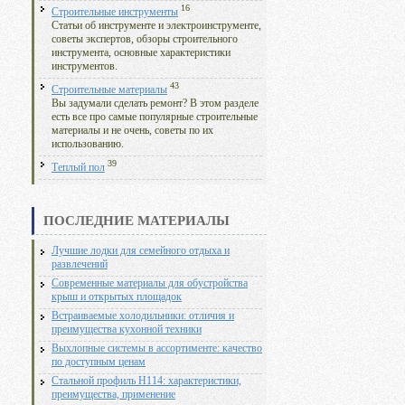
16
Строительные инструменты
Статьи об инструменте и электроинструменте,
советы экспертов, обзоры строительного
инструмента, основные характеристики
инструментов.
43
Строительные материалы
Вы задумали сделать ремонт? В этом разделе
есть все про самые популярные строительные
материалы и не очень, советы по их
использованию.
39
Теплый пол
ПОСЛЕДНИЕ МАТЕРИАЛЫ
Лучшие лодки для семейного отдыха и
развлечений
Современные материалы для обустройства
крыш и открытых площадок
Встраиваемые холодильники: отличия и
преимущества кухонной техники
Выхлопные системы в ассортименте: качество
по доступным ценам
Стальной профиль Н114: характеристики,
преимущества, применение