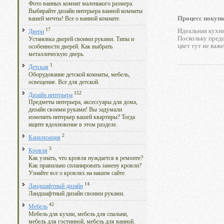
Фото ванных комнат маленького размера.
Выбирайте дизайн интерьера ванной комнаты
Процесс покупк
вашей мечты! Все о ванной комнате.
17
Идеальная кухня
Двери
Поскольку предс
Установка дверей своими руками. Типы и
цвет тут не важ
особенности дверей. Как выбрать
металлическую дверь.
1
Детская
Оборудование детской комнаты, мебель,
освещение. Все для детской.
152
Дизайн интерьера
Предметы интерьера, аксессуары для дома,
дизайн своими руками! Вы задумали
изменить интерьер вашей квартиры? Тогда
ищите вдохновение в этом разделе.
2
Канализация
3
Кровля
Как узнать, что кровля нуждается в ремонте?
Как правильно спланировать замену кровли?
Узнайте все о кровлях на нашем сайте.
14
Ландшафтный дизайн
Ландшафтный дизайн своими руками.
42
Мебель
Мебель для кухни, мебель для спальни,
мебель для гостинной, мебель для ванной.