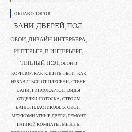
ОБЛАКО ТЭГОВ
БАНИ
ДВЕРЕЙ
ПОЛ
4
4
4
ОБОИ
ДИЗАЙН ИНТЕРЬЕРА
3
3
ИНТЕРЬЕР
В ИНТЕРЬЕРЕ
3
3
ТЕПЛЫЙ ПОЛ
ОБОИ В
3
КОРИДОР
КАК КЛЕИТЬ ОБОИ
КАК
2
2
ИЗБАВИТЬСЯ ОТ ПЛЕСЕНИ
СТЕНЫ
2
БАНИ
ГИПСОКАРТОН
ВИДЫ
2
2
ОТДЕЛКИ ПОТОЛКА
СТРОИМ
2
БАНЮ
ПЛАСТИКОВЫХ ОКОН
2
2
МЕЖКОМНАТНЫЕ ДВЕРИ
РЕМОНТ
2
ВАННОЙ КОМНАТЫ
МЕБЕЛЬ
2
2