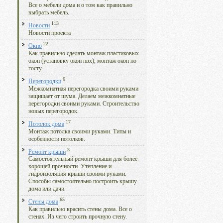
Все о мебели дома и о том как правильно
выбрать мебель.
113
Новости
Новости проекта
22
Окно
Как правильно сделать монтаж пластиковых
окон (установку окон пвх), монтаж окон по
госту.
6
Перегородки
Межкомнатная перегородка своими руками
защищает от шума. Делаем межкомнатные
перегородки своими руками. Строительство
новых перегородок.
17
Потолок дома
Монтаж потолка своими руками. Типы и
особенности потолков.
3
Ремонт крыши
Самостоятельный ремонт крыши для более
хорошей прочности. Утепление и
гидроизоляция крыши своими руками.
Способы самостоятельно построить крышу
дома или дачи.
65
Стены дома
Как правильно красить стены дома. Все о
стенах. Из чего строить прочную стену.