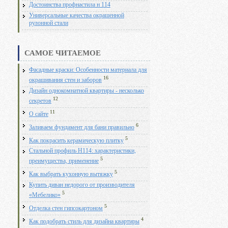
Достоинства профнастила н 114
Универсальные качества окрашенной
рулонной стали
САМОЕ ЧИТАЕМОЕ
Фасадные краски: Особенности материала для
16
окрашивания стен и заборов
Дизайн однокомнатной квартиры - несколько
12
секретов
11
О сайте
6
Заливаем фундамент для бани правильно
5
Как покрасить керамическую плитку
Стальной профиль Н114: характеристики,
5
преимущества, применение
5
Как выбрать кухонную вытяжку
Купить диван недорого от производителя
5
«Мебелико»
5
Отделка стен гипсокартоном
4
Как подобрать стиль для дизайна квартиры