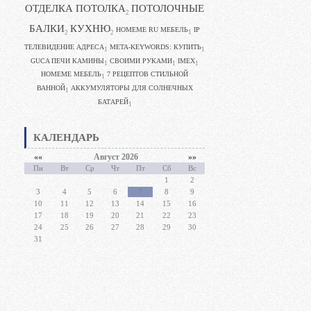
ОТДЕЛКА ПОТОЛКА
ПОТОЛОЧНЫЕ
2
БАЛКИ
КУХНЮ
HOMEME RU МЕБЕЛЬ
IP
1
2
2
ТЕЛЕВИДЕНИЕ АДРЕСА
META-KEYWORDS: КУПИТЬ
1
1
GUCA ПЕЧИ КАМИНЫ
CВОИМИ РУКАМИ
IMEX
1
1
1
HOMEME МЕБЕЛЬ
7 РЕЦЕПТОВ СТИЛЬНОЙ
1
ВАННОЙ
АККУМУЛЯТОРЫ ДЛЯ СОЛНЕЧНЫХ
1
БАТАРЕЙ
1
КАЛЕНДАРЬ
««
Август 2026
»»
Пн
Вт
Ср
Чт
Пт
Сб
Вс
1
2
3
4
5
6
7
8
9
10
11
12
13
14
15
16
17
18
19
20
21
22
23
24
25
26
27
28
29
30
31