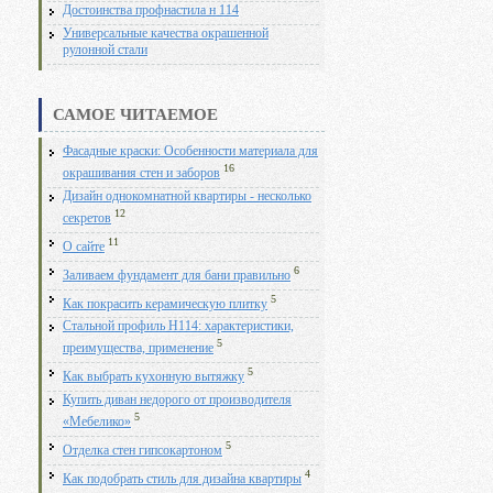
Достоинства профнастила н 114
Универсальные качества окрашенной
рулонной стали
САМОЕ ЧИТАЕМОЕ
Фасадные краски: Особенности материала для
16
окрашивания стен и заборов
Дизайн однокомнатной квартиры - несколько
12
секретов
11
О сайте
6
Заливаем фундамент для бани правильно
5
Как покрасить керамическую плитку
Стальной профиль Н114: характеристики,
5
преимущества, применение
5
Как выбрать кухонную вытяжку
Купить диван недорого от производителя
5
«Мебелико»
5
Отделка стен гипсокартоном
4
Как подобрать стиль для дизайна квартиры