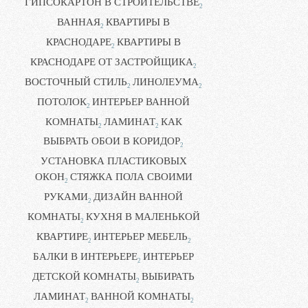
ГИПСОКАРТОН В СТРОИТЕЛЬСТВЕ
2
ВАННАЯ
КВАРТИРЫ В
2
КРАСНОДАРЕ
КВАРТИРЫ В
2
КРАСНОДАРЕ ОТ ЗАСТРОЙЩИКА
2
ВОСТОЧНЫЙ СТИЛЬ
ЛИНОЛЕУМА
2
2
ПОТОЛОК
ИНТЕРЬЕР ВАННОЙ
2
КОМНАТЫ
ЛАМИНАТ
КАК
2
2
ВЫБРАТЬ ОБОИ В КОРИДОР
2
УСТАНОВКА ПЛАСТИКОВЫХ
ОКОН
СТЯЖКА ПОЛА СВОИМИ
2
РУКАМИ
ДИЗАЙН ВАННОЙ
2
КОМНАТЫ
КУХНЯ В МАЛЕНЬКОЙ
2
КВАРТИРЕ
ИНТЕРЬЕР МЕБЕЛЬ
2
2
БАЛКИ В ИНТЕРЬЕРЕ
ИНТЕРЬЕР
2
ДЕТСКОЙ КОМНАТЫ
ВЫБИРАТЬ
2
ЛАМИНАТ
ВАННОЙ КОМНАТЫ
2
2