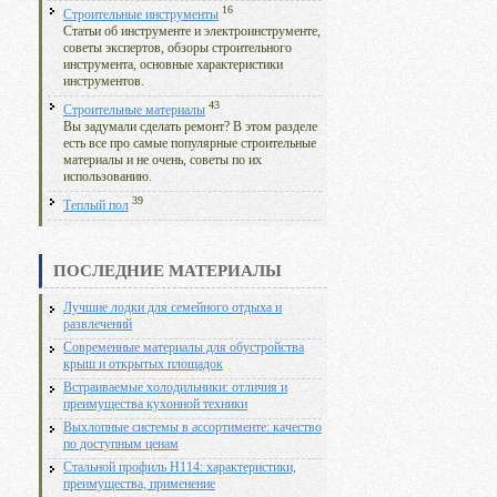
16
Строительные инструменты
Статьи об инструменте и электроинструменте,
советы экспертов, обзоры строительного
инструмента, основные характеристики
инструментов.
43
Строительные материалы
Вы задумали сделать ремонт? В этом разделе
есть все про самые популярные строительные
материалы и не очень, советы по их
использованию.
39
Теплый пол
ПОСЛЕДНИЕ МАТЕРИАЛЫ
Лучшие лодки для семейного отдыха и
развлечений
Современные материалы для обустройства
крыш и открытых площадок
Встраиваемые холодильники: отличия и
преимущества кухонной техники
Выхлопные системы в ассортименте: качество
по доступным ценам
Стальной профиль Н114: характеристики,
преимущества, применение