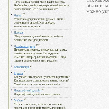
Так как ж
Фото ванных комнат маленького размера.
обязатель
Выбирайте дизайн интерьера ванной комнаты
вашей мечты! Все о ванной комнате.
можно укр
17
Двери
Установка дверей своими руками. Типы и
особенности дверей. Как выбрать
металлическую дверь.
1
Детская
Оборудование детской комнаты, мебель,
освещение. Все для детской.
152
Дизайн интерьера
Предметы интерьера, аксессуары для дома,
дизайн своими руками! Вы задумали
изменить интерьер вашей квартиры? Тогда
ищите вдохновение в этом разделе.
2
Канализация
3
Кровля
Как узнать, что кровля нуждается в ремонте?
Как правильно спланировать замену кровли?
Узнайте все о кровлях на нашем сайте.
14
Ландшафтный дизайн
Ландшафтный дизайн своими руками.
42
Мебель
Мебель для кухни, мебель для спальни,
мебель для гостинной, мебель для ванной.