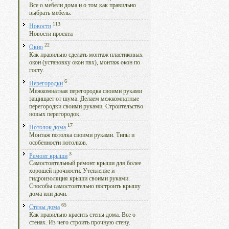
Все о мебели дома и о том как правильно
выбрать мебель.
113
Новости
Новости проекта
22
Окно
Как правильно сделать монтаж пластиковых
окон (установку окон пвх), монтаж окон по
госту.
6
Перегородки
Межкомнатная перегородка своими руками
защищает от шума. Делаем межкомнатные
перегородки своими руками. Строительство
новых перегородок.
17
Потолок дома
Монтаж потолка своими руками. Типы и
особенности потолков.
3
Ремонт крыши
Самостоятельный ремонт крыши для более
хорошей прочности. Утепление и
гидроизоляция крыши своими руками.
Способы самостоятельно построить крышу
дома или дачи.
65
Стены дома
Как правильно красить стены дома. Все о
стенах. Из чего строить прочную стену.