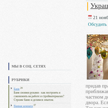
Украш
21 нояб
Обсудить
МЫ В СОЦ. СЕТЯХ
РУБРИКИ
придав пр
20
Баня
приближаю
Баня своими руками - как построить и
частном д
сэкономить на работе и стройматериалах?
Строим баню и делимся опытом.
двора. Есл
37
Ванная комната