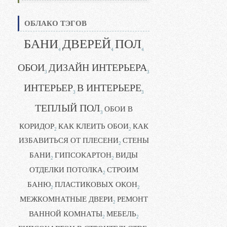
ОБЛАКО ТЭГОВ
БАНИ
ДВЕРЕЙ
ПОЛ
4
4
4
ОБОИ
ДИЗАЙН ИНТЕРЬЕРА
3
3
ИНТЕРЬЕР
В ИНТЕРЬЕРЕ
3
3
ТЕПЛЫЙ ПОЛ
ОБОИ В
3
КОРИДОР
КАК КЛЕИТЬ ОБОИ
КАК
2
2
ИЗБАВИТЬСЯ ОТ ПЛЕСЕНИ
СТЕНЫ
2
БАНИ
ГИПСОКАРТОН
ВИДЫ
2
2
ОТДЕЛКИ ПОТОЛКА
СТРОИМ
2
БАНЮ
ПЛАСТИКОВЫХ ОКОН
2
2
МЕЖКОМНАТНЫЕ ДВЕРИ
РЕМОНТ
2
ВАННОЙ КОМНАТЫ
МЕБЕЛЬ
2
2