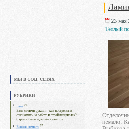
Лами
23 мая 
Теплый п
МЫ В СОЦ. СЕТЯХ
РУБРИКИ
20
Баня
Баня своими руками - как построить и
Отделочн
сэкономить на работе и стройматериалах?
Строим баню и делимся опытом.
немало. К
37
Ванная комната
Выбирая т