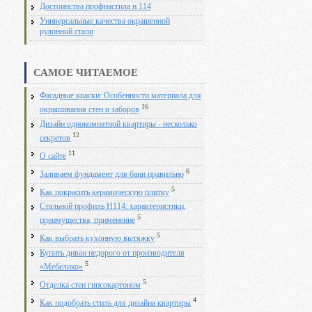
Достоинства профнастила н 114
Универсальные качества окрашенной
рулонной стали
САМОЕ ЧИТАЕМОЕ
Фасадные краски: Особенности материала для
16
окрашивания стен и заборов
Дизайн однокомнатной квартиры - несколько
12
секретов
11
О сайте
6
Заливаем фундамент для бани правильно
5
Как покрасить керамическую плитку
Стальной профиль Н114: характеристики,
5
преимущества, применение
5
Как выбрать кухонную вытяжку
Купить диван недорого от производителя
5
«Мебелико»
5
Отделка стен гипсокартоном
4
Как подобрать стиль для дизайна квартиры