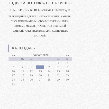
ОТДЕЛКА ПОТОЛКА
ПОТОЛОЧНЫЕ
2
БАЛКИ
КУХНЮ
HOMEME RU МЕБЕЛЬ
IP
1
2
2
ТЕЛЕВИДЕНИЕ АДРЕСА
META-KEYWORDS: КУПИТЬ
1
1
GUCA ПЕЧИ КАМИНЫ
CВОИМИ РУКАМИ
IMEX
1
1
1
HOMEME МЕБЕЛЬ
7 РЕЦЕПТОВ СТИЛЬНОЙ
1
ВАННОЙ
АККУМУЛЯТОРЫ ДЛЯ СОЛНЕЧНЫХ
1
БАТАРЕЙ
1
КАЛЕНДАРЬ
««
Август 2026
»»
Пн
Вт
Ср
Чт
Пт
Сб
Вс
1
2
3
4
5
6
7
8
9
10
11
12
13
14
15
16
17
18
19
20
21
22
23
24
25
26
27
28
29
30
31