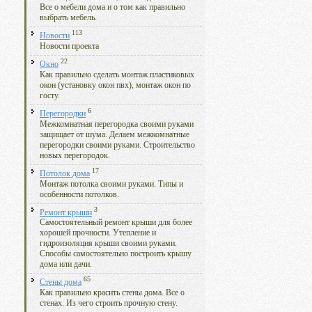
Все о мебели дома и о том как правильно
выбрать мебель.
113
Новости
Новости проекта
22
Окно
Как правильно сделать монтаж пластиковых
окон (установку окон пвх), монтаж окон по
госту.
6
Перегородки
Межкомнатная перегородка своими руками
защищает от шума. Делаем межкомнатные
перегородки своими руками. Строительство
новых перегородок.
17
Потолок дома
Монтаж потолка своими руками. Типы и
особенности потолков.
3
Ремонт крыши
Самостоятельный ремонт крыши для более
хорошей прочности. Утепление и
гидроизоляция крыши своими руками.
Способы самостоятельно построить крышу
дома или дачи.
65
Стены дома
Как правильно красить стены дома. Все о
стенах. Из чего строить прочную стену.