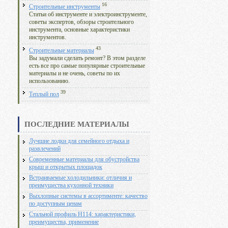
16
Строительные инструменты
Статьи об инструменте и электроинструменте,
советы экспертов, обзоры строительного
инструмента, основные характеристики
инструментов.
43
Строительные материалы
Вы задумали сделать ремонт? В этом разделе
есть все про самые популярные строительные
материалы и не очень, советы по их
использованию.
39
Теплый пол
ПОСЛЕДНИЕ МАТЕРИАЛЫ
Лучшие лодки для семейного отдыха и
развлечений
Современные материалы для обустройства
крыш и открытых площадок
Встраиваемые холодильники: отличия и
преимущества кухонной техники
Выхлопные системы в ассортименте: качество
по доступным ценам
Стальной профиль Н114: характеристики,
преимущества, применение