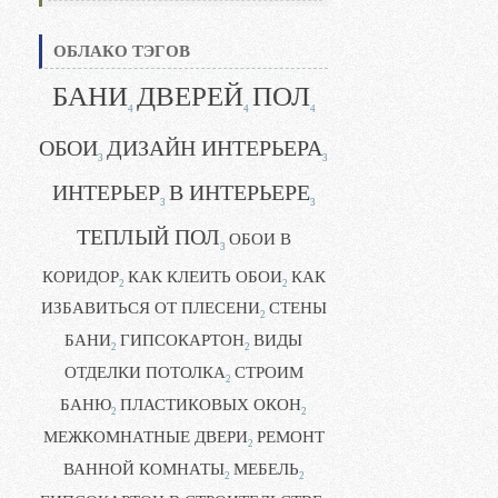
ОБЛАКО ТЭГОВ
БАНИ
ДВЕРЕЙ
ПОЛ
4
4
4
ОБОИ
ДИЗАЙН ИНТЕРЬЕРА
3
3
ИНТЕРЬЕР
В ИНТЕРЬЕРЕ
3
3
ТЕПЛЫЙ ПОЛ
ОБОИ В
3
КОРИДОР
КАК КЛЕИТЬ ОБОИ
КАК
2
2
ИЗБАВИТЬСЯ ОТ ПЛЕСЕНИ
СТЕНЫ
2
БАНИ
ГИПСОКАРТОН
ВИДЫ
2
2
ОТДЕЛКИ ПОТОЛКА
СТРОИМ
2
БАНЮ
ПЛАСТИКОВЫХ ОКОН
2
2
МЕЖКОМНАТНЫЕ ДВЕРИ
РЕМОНТ
2
ВАННОЙ КОМНАТЫ
МЕБЕЛЬ
2
2