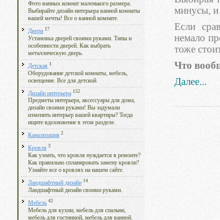
Фото ванных комнат маленького размера.
минусы, и
Выбирайте дизайн интерьера ванной комнаты
вашей мечты! Все о ванной комнате.
Если сра
17
Двери
немало пр
Установка дверей своими руками. Типы и
особенности дверей. Как выбрать
тоже стоит
металлическую дверь.
Что вооб
1
Детская
Оборудование детской комнаты, мебель,
Далее...
освещение. Все для детской.
152
Дизайн интерьера
Предметы интерьера, аксессуары для дома,
дизайн своими руками! Вы задумали
изменить интерьер вашей квартиры? Тогда
ищите вдохновение в этом разделе.
2
Канализация
3
Кровля
Как узнать, что кровля нуждается в ремонте?
Как правильно спланировать замену кровли?
Узнайте все о кровлях на нашем сайте.
14
Ландшафтный дизайн
Ландшафтный дизайн своими руками.
42
Мебель
Мебель для кухни, мебель для спальни,
мебель для гостинной, мебель для ванной.