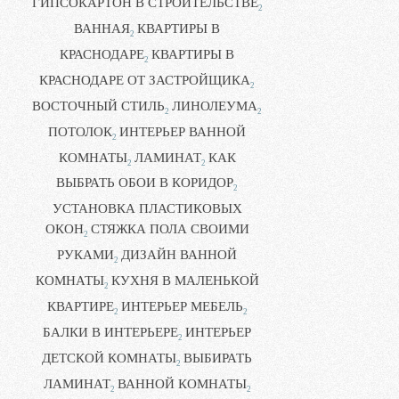
ГИПСОКАРТОН В СТРОИТЕЛЬСТВЕ
2
ВАННАЯ
КВАРТИРЫ В
2
КРАСНОДАРЕ
КВАРТИРЫ В
2
КРАСНОДАРЕ ОТ ЗАСТРОЙЩИКА
2
ВОСТОЧНЫЙ СТИЛЬ
ЛИНОЛЕУМА
2
2
ПОТОЛОК
ИНТЕРЬЕР ВАННОЙ
2
КОМНАТЫ
ЛАМИНАТ
КАК
2
2
ВЫБРАТЬ ОБОИ В КОРИДОР
2
УСТАНОВКА ПЛАСТИКОВЫХ
ОКОН
СТЯЖКА ПОЛА СВОИМИ
2
РУКАМИ
ДИЗАЙН ВАННОЙ
2
КОМНАТЫ
КУХНЯ В МАЛЕНЬКОЙ
2
КВАРТИРЕ
ИНТЕРЬЕР МЕБЕЛЬ
2
2
БАЛКИ В ИНТЕРЬЕРЕ
ИНТЕРЬЕР
2
ДЕТСКОЙ КОМНАТЫ
ВЫБИРАТЬ
2
ЛАМИНАТ
ВАННОЙ КОМНАТЫ
2
2