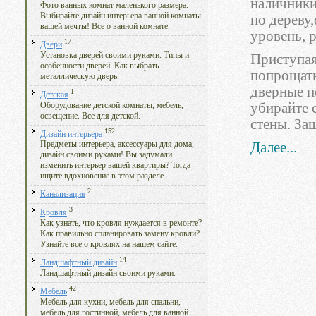
наличники
Фото ванных комнат маленького размера.
Выбирайте дизайн интерьера ванной комнаты
по дереву
вашей мечты! Все о ванной комнате.
уровень, р
17
Двери
Установка дверей своими руками. Типы и
Приступая
особенности дверей. Как выбрать
попрощать
металлическую дверь.
дверные п
1
Детская
убирайте 
Оборудование детской комнаты, мебель,
освещение. Все для детской.
стены. За
152
Дизайн интерьера
Далее...
Предметы интерьера, аксессуары для дома,
дизайн своими руками! Вы задумали
изменить интерьер вашей квартиры? Тогда
ищите вдохновение в этом разделе.
2
Канализация
3
Кровля
Как узнать, что кровля нуждается в ремонте?
Как правильно спланировать замену кровли?
Узнайте все о кровлях на нашем сайте.
14
Ландшафтный дизайн
Ландшафтный дизайн своими руками.
42
Мебель
Мебель для кухни, мебель для спальни,
мебель для гостинной, мебель для ванной.