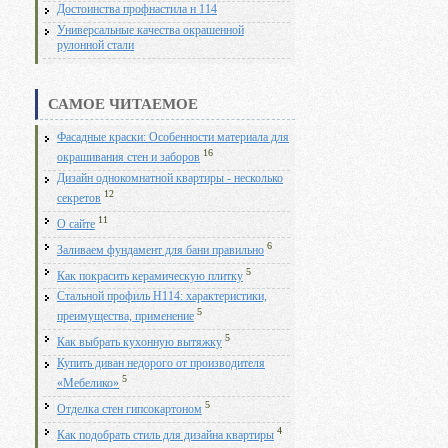
Достоинства профнастила н 114
Универсальные качества окрашенной
рулонной стали
САМОЕ ЧИТАЕМОЕ
Фасадные краски: Особенности материала для
16
окрашивания стен и заборов
Дизайн однокомнатной квартиры - несколько
12
секретов
11
О сайте
6
Заливаем фундамент для бани правильно
5
Как покрасить керамическую плитку
Стальной профиль Н114: характеристики,
5
преимущества, применение
5
Как выбрать кухонную вытяжку
Купить диван недорого от производителя
5
«Мебелико»
5
Отделка стен гипсокартоном
4
Как подобрать стиль для дизайна квартиры