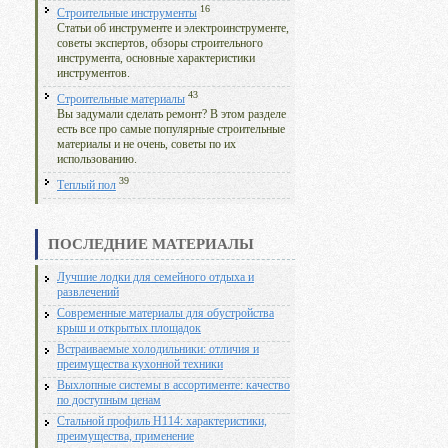
16
Строительные инструменты
Статьи об инструменте и электроинструменте,
советы экспертов, обзоры строительного
инструмента, основные характеристики
инструментов.
43
Строительные материалы
Вы задумали сделать ремонт? В этом разделе
есть все про самые популярные строительные
материалы и не очень, советы по их
использованию.
39
Теплый пол
ПОСЛЕДНИЕ МАТЕРИАЛЫ
Лучшие лодки для семейного отдыха и
развлечений
Современные материалы для обустройства
крыш и открытых площадок
Встраиваемые холодильники: отличия и
преимущества кухонной техники
Выхлопные системы в ассортименте: качество
по доступным ценам
Стальной профиль Н114: характеристики,
преимущества, применение