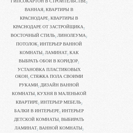
ГИПСОКАРТОН В СТРОИТЕЛЬСТВЕ
2
ВАННАЯ
КВАРТИРЫ В
2
КРАСНОДАРЕ
КВАРТИРЫ В
2
КРАСНОДАРЕ ОТ ЗАСТРОЙЩИКА
2
ВОСТОЧНЫЙ СТИЛЬ
ЛИНОЛЕУМА
2
2
ПОТОЛОК
ИНТЕРЬЕР ВАННОЙ
2
КОМНАТЫ
ЛАМИНАТ
КАК
2
2
ВЫБРАТЬ ОБОИ В КОРИДОР
2
УСТАНОВКА ПЛАСТИКОВЫХ
ОКОН
СТЯЖКА ПОЛА СВОИМИ
2
РУКАМИ
ДИЗАЙН ВАННОЙ
2
КОМНАТЫ
КУХНЯ В МАЛЕНЬКОЙ
2
КВАРТИРЕ
ИНТЕРЬЕР МЕБЕЛЬ
2
2
БАЛКИ В ИНТЕРЬЕРЕ
ИНТЕРЬЕР
2
ДЕТСКОЙ КОМНАТЫ
ВЫБИРАТЬ
2
ЛАМИНАТ
ВАННОЙ КОМНАТЫ
2
2