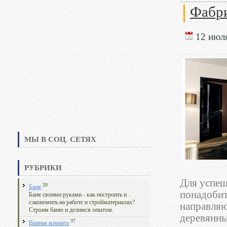
Фабр
12 июля
МЫ В СОЦ. СЕТЯХ
РУБРИКИ
Для успеш
20
Баня
понадобит
Баня своими руками - как построить и
сэкономить на работе и стройматериалах?
направляю
Строим баню и делимся опытом.
деревянны
37
Ванная комната