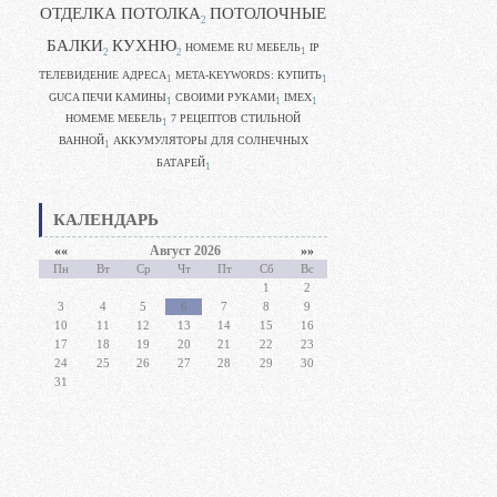
ОТДЕЛКА ПОТОЛКА
ПОТОЛОЧНЫЕ
2
БАЛКИ
КУХНЮ
HOMEME RU МЕБЕЛЬ
IP
1
2
2
ТЕЛЕВИДЕНИЕ АДРЕСА
META-KEYWORDS: КУПИТЬ
1
1
GUCA ПЕЧИ КАМИНЫ
CВОИМИ РУКАМИ
IMEX
1
1
1
HOMEME МЕБЕЛЬ
7 РЕЦЕПТОВ СТИЛЬНОЙ
1
ВАННОЙ
АККУМУЛЯТОРЫ ДЛЯ СОЛНЕЧНЫХ
1
БАТАРЕЙ
1
КАЛЕНДАРЬ
««
Август 2026
»»
Пн
Вт
Ср
Чт
Пт
Сб
Вс
1
2
3
4
5
6
7
8
9
10
11
12
13
14
15
16
17
18
19
20
21
22
23
24
25
26
27
28
29
30
31