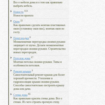
Все о мебели дома и о том как правильно
выбрать мебель.
113
Новости
Новости проекта
22
Окно
Как правильно сделать монтаж пластиковых
окон (установку окон пвх), монтаж окон по
госту.
6
Перегородки
Межкомнатная перегородка своими руками
защищает от шума. Делаем межкомнатные
перегородки своими руками. Строительство
новых перегородок.
17
Потолок дома
Монтаж потолка своими руками. Типы и
особенности потолков.
3
Ремонт крыши
Самостоятельный ремонт крыши для более
хорошей прочности. Утепление и
гидроизоляция крыши своими руками.
Способы самостоятельно построить крышу
дома или дачи.
65
Стены дома
Как правильно красить стены дома. Все о
стенах. Из чего строить прочную стену.