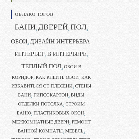
ОБЛАКО ТЭГОВ
БАНИ
ДВЕРЕЙ
ПОЛ
4
4
4
ОБОИ
ДИЗАЙН ИНТЕРЬЕРА
3
3
ИНТЕРЬЕР
В ИНТЕРЬЕРЕ
3
3
ТЕПЛЫЙ ПОЛ
ОБОИ В
3
КОРИДОР
КАК КЛЕИТЬ ОБОИ
КАК
2
2
ИЗБАВИТЬСЯ ОТ ПЛЕСЕНИ
СТЕНЫ
2
БАНИ
ГИПСОКАРТОН
ВИДЫ
2
2
ОТДЕЛКИ ПОТОЛКА
СТРОИМ
2
БАНЮ
ПЛАСТИКОВЫХ ОКОН
2
2
МЕЖКОМНАТНЫЕ ДВЕРИ
РЕМОНТ
2
ВАННОЙ КОМНАТЫ
МЕБЕЛЬ
2
2