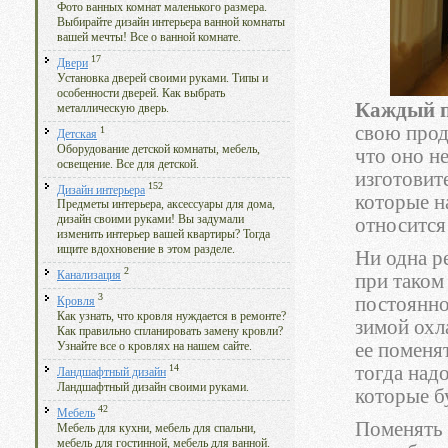
Фото ванных комнат маленького размера.
Выбирайте дизайн интерьера ванной комнаты
вашей мечты! Все о ванной комнате.
17
Двери
Установка дверей своими руками. Типы и
особенности дверей. Как выбрать
Каждый п
металлическую дверь.
свою прод
1
Детская
Оборудование детской комнаты, мебель,
что оно не
освещение. Все для детской.
изготовит
152
Дизайн интерьера
которые н
Предметы интерьера, аксессуары для дома,
дизайн своими руками! Вы задумали
относится
изменить интерьер вашей квартиры? Тогда
ищите вдохновение в этом разделе.
Ни одна ре
2
Канализация
при таком
3
постоянно
Кровля
Как узнать, что кровля нуждается в ремонте?
зимой охла
Как правильно спланировать замену кровли?
ее поменя
Узнайте все о кровлях на нашем сайте.
тогда над
14
Ландшафтный дизайн
Ландшафтный дизайн своими руками.
которые б
42
Мебель
Поменять 
Мебель для кухни, мебель для спальни,
мебель для гостинной, мебель для ванной.