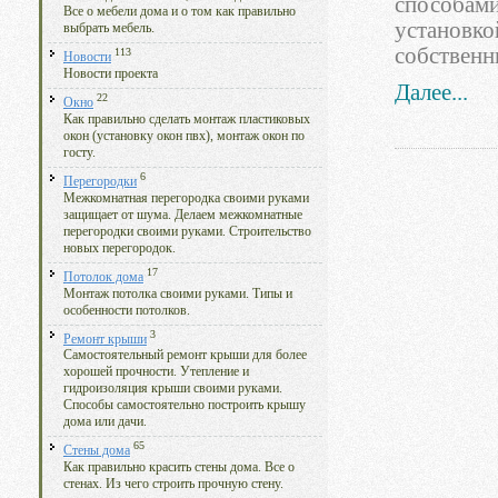
способами
Все о мебели дома и о том как правильно
установко
выбрать мебель.
собственн
113
Новости
Новости проекта
Далее...
22
Окно
Как правильно сделать монтаж пластиковых
окон (установку окон пвх), монтаж окон по
госту.
6
Перегородки
Межкомнатная перегородка своими руками
защищает от шума. Делаем межкомнатные
перегородки своими руками. Строительство
новых перегородок.
17
Потолок дома
Монтаж потолка своими руками. Типы и
особенности потолков.
3
Ремонт крыши
Самостоятельный ремонт крыши для более
хорошей прочности. Утепление и
гидроизоляция крыши своими руками.
Способы самостоятельно построить крышу
дома или дачи.
65
Стены дома
Как правильно красить стены дома. Все о
стенах. Из чего строить прочную стену.