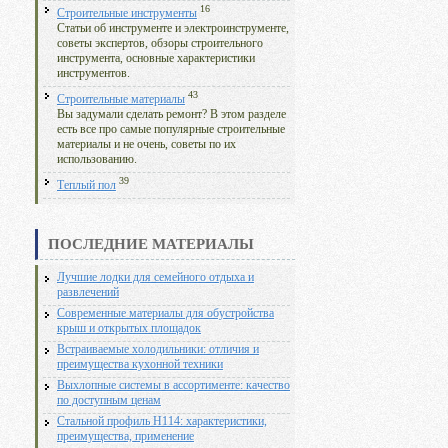
16
Строительные инструменты
Статьи об инструменте и электроинструменте,
советы экспертов, обзоры строительного
инструмента, основные характеристики
инструментов.
43
Строительные материалы
Вы задумали сделать ремонт? В этом разделе
есть все про самые популярные строительные
материалы и не очень, советы по их
использованию.
39
Теплый пол
ПОСЛЕДНИЕ МАТЕРИАЛЫ
Лучшие лодки для семейного отдыха и
развлечений
Современные материалы для обустройства
крыш и открытых площадок
Встраиваемые холодильники: отличия и
преимущества кухонной техники
Выхлопные системы в ассортименте: качество
по доступным ценам
Стальной профиль Н114: характеристики,
преимущества, применение