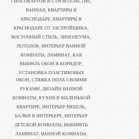
ГИПСОКАРТОН В СТРОИТЕЛЬСТВЕ
2
ВАННАЯ
КВАРТИРЫ В
2
КРАСНОДАРЕ
КВАРТИРЫ В
2
КРАСНОДАРЕ ОТ ЗАСТРОЙЩИКА
2
ВОСТОЧНЫЙ СТИЛЬ
ЛИНОЛЕУМА
2
2
ПОТОЛОК
ИНТЕРЬЕР ВАННОЙ
2
КОМНАТЫ
ЛАМИНАТ
КАК
2
2
ВЫБРАТЬ ОБОИ В КОРИДОР
2
УСТАНОВКА ПЛАСТИКОВЫХ
ОКОН
СТЯЖКА ПОЛА СВОИМИ
2
РУКАМИ
ДИЗАЙН ВАННОЙ
2
КОМНАТЫ
КУХНЯ В МАЛЕНЬКОЙ
2
КВАРТИРЕ
ИНТЕРЬЕР МЕБЕЛЬ
2
2
БАЛКИ В ИНТЕРЬЕРЕ
ИНТЕРЬЕР
2
ДЕТСКОЙ КОМНАТЫ
ВЫБИРАТЬ
2
ЛАМИНАТ
ВАННОЙ КОМНАТЫ
2
2