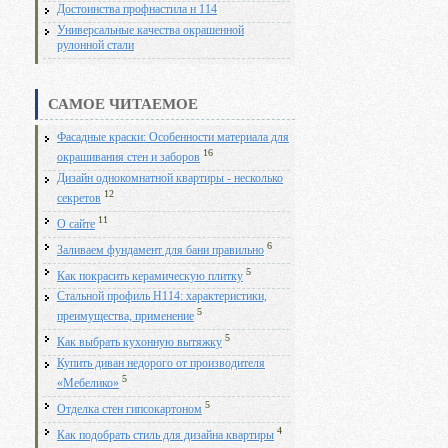
Достоинства профнастила н 114
Универсальные качества окрашенной
рулонной стали
САМОЕ ЧИТАЕМОЕ
Фасадные краски: Особенности материала для
16
окрашивания стен и заборов
Дизайн однокомнатной квартиры - несколько
12
секретов
11
О сайте
6
Заливаем фундамент для бани правильно
5
Как покрасить керамическую плитку
Стальной профиль Н114: характеристики,
5
преимущества, применение
5
Как выбрать кухонную вытяжку
Купить диван недорого от производителя
5
«Мебелико»
5
Отделка стен гипсокартоном
4
Как подобрать стиль для дизайна квартиры