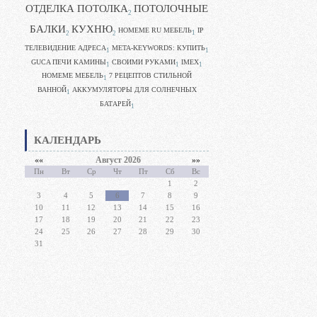
ОТДЕЛКА ПОТОЛКА
ПОТОЛОЧНЫЕ
2
БАЛКИ
КУХНЮ
HOMEME RU МЕБЕЛЬ
IP
1
2
2
ТЕЛЕВИДЕНИЕ АДРЕСА
META-KEYWORDS: КУПИТЬ
1
1
GUCA ПЕЧИ КАМИНЫ
CВОИМИ РУКАМИ
IMEX
1
1
1
HOMEME МЕБЕЛЬ
7 РЕЦЕПТОВ СТИЛЬНОЙ
1
ВАННОЙ
АККУМУЛЯТОРЫ ДЛЯ СОЛНЕЧНЫХ
1
БАТАРЕЙ
1
КАЛЕНДАРЬ
««
Август 2026
»»
Пн
Вт
Ср
Чт
Пт
Сб
Вс
1
2
3
4
5
6
7
8
9
10
11
12
13
14
15
16
17
18
19
20
21
22
23
24
25
26
27
28
29
30
31