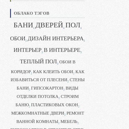
ОБЛАКО ТЭГОВ
БАНИ
ДВЕРЕЙ
ПОЛ
4
4
4
ОБОИ
ДИЗАЙН ИНТЕРЬЕРА
3
3
ИНТЕРЬЕР
В ИНТЕРЬЕРЕ
3
3
ТЕПЛЫЙ ПОЛ
ОБОИ В
3
КОРИДОР
КАК КЛЕИТЬ ОБОИ
КАК
2
2
ИЗБАВИТЬСЯ ОТ ПЛЕСЕНИ
СТЕНЫ
2
БАНИ
ГИПСОКАРТОН
ВИДЫ
2
2
ОТДЕЛКИ ПОТОЛКА
СТРОИМ
2
БАНЮ
ПЛАСТИКОВЫХ ОКОН
2
2
МЕЖКОМНАТНЫЕ ДВЕРИ
РЕМОНТ
2
ВАННОЙ КОМНАТЫ
МЕБЕЛЬ
2
2