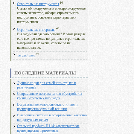
16
Строительные инструменты
Статьи об инструменте и электроинструменте,
советы экспертов, обзоры строительного
инструмента, основные характеристики
инструментов.
43
Строительные материалы
Вы задумали сделать ремонт? В этом разделе
есть все про самые популярные строительные
материалы и не очень, советы по их
использованию.
39
Теплый пол
ПОСЛЕДНИЕ МАТЕРИАЛЫ
Лучшие лодки для семейного отдыха и
развлечений
Современные материалы для обустройства
крыш и открытых площадок
Встраиваемые холодильники: отличия и
преимущества кухонной техники
Выхлопные системы в ассортименте: качество
по доступным ценам
Стальной профиль Н114: характеристики,
преимущества, применение