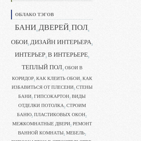
ОБЛАКО ТЭГОВ
БАНИ
ДВЕРЕЙ
ПОЛ
4
4
4
ОБОИ
ДИЗАЙН ИНТЕРЬЕРА
3
3
ИНТЕРЬЕР
В ИНТЕРЬЕРЕ
3
3
ТЕПЛЫЙ ПОЛ
ОБОИ В
3
КОРИДОР
КАК КЛЕИТЬ ОБОИ
КАК
2
2
ИЗБАВИТЬСЯ ОТ ПЛЕСЕНИ
СТЕНЫ
2
БАНИ
ГИПСОКАРТОН
ВИДЫ
2
2
ОТДЕЛКИ ПОТОЛКА
СТРОИМ
2
БАНЮ
ПЛАСТИКОВЫХ ОКОН
2
2
МЕЖКОМНАТНЫЕ ДВЕРИ
РЕМОНТ
2
ВАННОЙ КОМНАТЫ
МЕБЕЛЬ
2
2