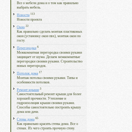
Все о мебели дома и о том как правильно
выбрать мебель.
113
Новости
Новости проекта
22
Окно
Как правильно сделать монтаж пластиковых
окон (установку окон пвх), монтаж окон по
госту.
6
Перегородки
Межкомнатная перегородка своими руками
защищает от шума. Делаем межкомнатные
перегородки своими руками. Строительство
новых перегородок.
17
Потолок дома
Монтаж потолка своими руками. Типы и
особенности потолков.
3
Ремонт крыши
Самостоятельный ремонт крыши для более
хорошей прочности. Утепление и
гидроизоляция крыши своими руками.
Способы самостоятельно построить крышу
дома или дачи.
65
Стены дома
Как правильно красить стены дома. Все о
стенах. Из чего строить прочную стену.