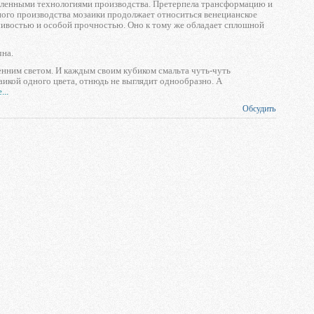
шленными технологиями производства. Претерпела трансформацию и
ного производства мозаики продолжает относиться венецианское
йчивостью и особой прочностью. Оно к тому же обладает сплошной
чна.
ренним светом. И каждым своим кубиком смальта чуть-чуть
аикой одного цвета, отнюдь не выглядит однообразно. А
...
Обсудить