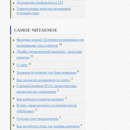
Достоинства профнастила н 114
Универсальные качества окрашенной
рулонной стали
САМОЕ ЧИТАЕМОЕ
Фасадные краски: Особенности материала для
16
окрашивания стен и заборов
Дизайн однокомнатной квартиры - несколько
12
секретов
11
О сайте
6
Заливаем фундамент для бани правильно
5
Как покрасить керамическую плитку
Стальной профиль Н114: характеристики,
5
преимущества, применение
5
Как выбрать кухонную вытяжку
Купить диван недорого от производителя
5
«Мебелико»
5
Отделка стен гипсокартоном
4
Как подобрать стиль для дизайна квартиры