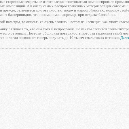
ные старинные секреты ее изготовления изготовители компенсировали промы
ных композиций. А к числу самых распространенных материалов для современ
к и прежде, отличается долговечностью, водо- и жаростойкостью, морозоусто
начит бактерицидно, что незаменимо, например, при отделке бассейнов.
вой палитры, то описать ее очень сложно, настолько «венецианка» многокрасо
ику отличает то, что она хотя и непрозрачна, но как бы светится своим внут
ругого оттенком. Поэтому обширная поверхность, которая выложена такой моз
ехнологии позволяют теперь получать до 10 тысяч смальтовых оттенков.
Далее