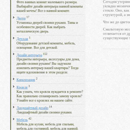
Сегодня утерян
Фото ванных комнат маленького размера.
укладка мозаич
Выбирайте дизайн интерьера ванной комнаты
стекло. Оно, ка
вашей мечты! Все о ванной комнате.
структурой, а з
17
Двери
Что же до цвето
Установка дверей своими руками. Типы и
особенности дверей. Как выбрать
Смальтовую моза
металлическую дверь.
отличается от д
существующие т
1
Детская
Оборудование детской комнаты, мебель,
освещение. Все для детской.
152
Дизайн интерьера
Предметы интерьера, аксессуары для дома,
дизайн своими руками! Вы задумали
изменить интерьер вашей квартиры? Тогда
ищите вдохновение в этом разделе.
2
Канализация
3
Кровля
Как узнать, что кровля нуждается в ремонте?
Как правильно спланировать замену кровли?
Узнайте все о кровлях на нашем сайте.
14
Ландшафтный дизайн
Ландшафтный дизайн своими руками.
42
Мебель
Мебель для кухни, мебель для спальни,
мебель для гостинной, мебель для ванной.