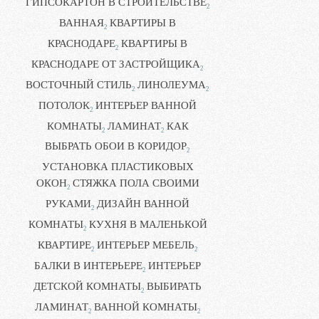
ГИПСОКАРТОН В СТРОИТЕЛЬСТВЕ
2
ВАННАЯ
КВАРТИРЫ В
2
КРАСНОДАРЕ
КВАРТИРЫ В
2
КРАСНОДАРЕ ОТ ЗАСТРОЙЩИКА
2
ВОСТОЧНЫЙ СТИЛЬ
ЛИНОЛЕУМА
2
2
ПОТОЛОК
ИНТЕРЬЕР ВАННОЙ
2
КОМНАТЫ
ЛАМИНАТ
КАК
2
2
ВЫБРАТЬ ОБОИ В КОРИДОР
2
УСТАНОВКА ПЛАСТИКОВЫХ
ОКОН
СТЯЖКА ПОЛА СВОИМИ
2
РУКАМИ
ДИЗАЙН ВАННОЙ
2
КОМНАТЫ
КУХНЯ В МАЛЕНЬКОЙ
2
КВАРТИРЕ
ИНТЕРЬЕР МЕБЕЛЬ
2
2
БАЛКИ В ИНТЕРЬЕРЕ
ИНТЕРЬЕР
2
ДЕТСКОЙ КОМНАТЫ
ВЫБИРАТЬ
2
ЛАМИНАТ
ВАННОЙ КОМНАТЫ
2
2