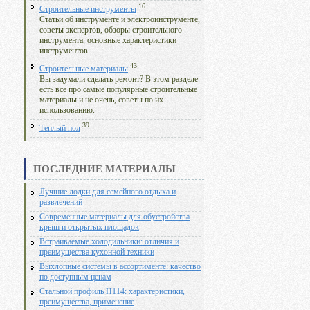
16
Строительные инструменты
Статьи об инструменте и электроинструменте,
советы экспертов, обзоры строительного
инструмента, основные характеристики
инструментов.
43
Строительные материалы
Вы задумали сделать ремонт? В этом разделе
есть все про самые популярные строительные
материалы и не очень, советы по их
использованию.
39
Теплый пол
ПОСЛЕДНИЕ МАТЕРИАЛЫ
Лучшие лодки для семейного отдыха и
развлечений
Современные материалы для обустройства
крыш и открытых площадок
Встраиваемые холодильники: отличия и
преимущества кухонной техники
Выхлопные системы в ассортименте: качество
по доступным ценам
Стальной профиль Н114: характеристики,
преимущества, применение