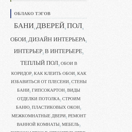
ОБЛАКО ТЭГОВ
БАНИ
ДВЕРЕЙ
ПОЛ
4
4
4
ОБОИ
ДИЗАЙН ИНТЕРЬЕРА
3
3
ИНТЕРЬЕР
В ИНТЕРЬЕРЕ
3
3
ТЕПЛЫЙ ПОЛ
ОБОИ В
3
КОРИДОР
КАК КЛЕИТЬ ОБОИ
КАК
2
2
ИЗБАВИТЬСЯ ОТ ПЛЕСЕНИ
СТЕНЫ
2
БАНИ
ГИПСОКАРТОН
ВИДЫ
2
2
ОТДЕЛКИ ПОТОЛКА
СТРОИМ
2
БАНЮ
ПЛАСТИКОВЫХ ОКОН
2
2
МЕЖКОМНАТНЫЕ ДВЕРИ
РЕМОНТ
2
ВАННОЙ КОМНАТЫ
МЕБЕЛЬ
2
2