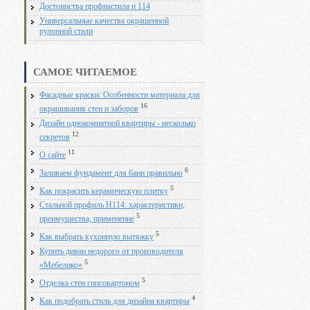
Достоинства профнастила н 114
Универсальные качества окрашенной
рулонной стали
САМОЕ ЧИТАЕМОЕ
Фасадные краски: Особенности материала для
16
окрашивания стен и заборов
Дизайн однокомнатной квартиры - несколько
12
секретов
11
О сайте
6
Заливаем фундамент для бани правильно
5
Как покрасить керамическую плитку
Стальной профиль Н114: характеристики,
5
преимущества, применение
5
Как выбрать кухонную вытяжку
Купить диван недорого от производителя
5
«Мебелико»
5
Отделка стен гипсокартоном
4
Как подобрать стиль для дизайна квартиры