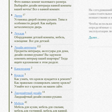
Фото ванных комнат маленького размера.
Выбирайте дизайн интерьера ванной комнаты
вашей мечты! Все о ванной комнате.
На сегодняшний
самостоятельно
17
Двери
новшествами и м
Установка дверей своими руками. Типы и
особенности дверей. Как выбрать
Чтобы использов
металлическую дверь.
определённые сл
эксплуатации лю
1
Детская
Далее...
Оборудование детской комнаты, мебель,
освещение. Все для детской.
152
Дизайн интерьера
Предметы интерьера, аксессуары для дома,
дизайн своими руками! Вы задумали
изменить интерьер вашей квартиры? Тогда
ищите вдохновение в этом разделе.
2
Канализация
3
Кровля
Как узнать, что кровля нуждается в ремонте?
Как правильно спланировать замену кровли?
Узнайте все о кровлях на нашем сайте.
14
Ландшафтный дизайн
Ландшафтный дизайн своими руками.
42
Мебель
Мебель для кухни, мебель для спальни,
мебель для гостинной, мебель для ванной.