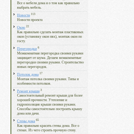
Все о мебели дома и о том как правильно
выбрать мебель.
113
Новости
Новости проекта
22
Окно
Как правильно сделать монтаж пластиковых
окон (установку окон пвх), монтаж окон по
госту.
6
Перегородки
Межкомнатная перегородка своими руками
защищает от шума. Делаем межкомнатные
перегородки своими руками. Строительство
новых перегородок.
17
Потолок дома
Монтаж потолка своими руками. Типы и
особенности потолков.
3
Ремонт крыши
Самостоятельный ремонт крыши для более
хорошей прочности. Утепление и
гидроизоляция крыши своими руками.
Способы самостоятельно построить крышу
дома или дачи.
65
Стены дома
Как правильно красить стены дома. Все о
стенах. Из чего строить прочную стену.