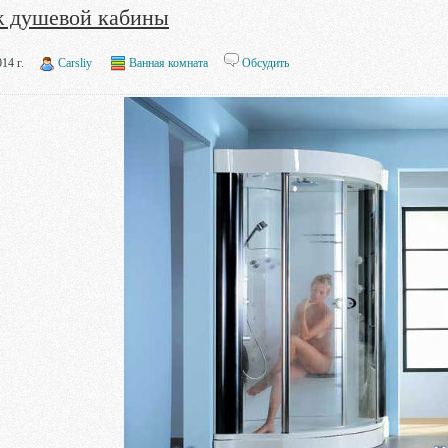
 душевой кабины
14 г.
Carsliy
Ванная комната
Обсудить