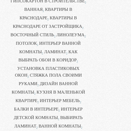
ГИПСОКАРТОН В СТРОИТЕЛЬСТВЕ
2
ВАННАЯ
КВАРТИРЫ В
2
КРАСНОДАРЕ
КВАРТИРЫ В
2
КРАСНОДАРЕ ОТ ЗАСТРОЙЩИКА
2
ВОСТОЧНЫЙ СТИЛЬ
ЛИНОЛЕУМА
2
2
ПОТОЛОК
ИНТЕРЬЕР ВАННОЙ
2
КОМНАТЫ
ЛАМИНАТ
КАК
2
2
ВЫБРАТЬ ОБОИ В КОРИДОР
2
УСТАНОВКА ПЛАСТИКОВЫХ
ОКОН
СТЯЖКА ПОЛА СВОИМИ
2
РУКАМИ
ДИЗАЙН ВАННОЙ
2
КОМНАТЫ
КУХНЯ В МАЛЕНЬКОЙ
2
КВАРТИРЕ
ИНТЕРЬЕР МЕБЕЛЬ
2
2
БАЛКИ В ИНТЕРЬЕРЕ
ИНТЕРЬЕР
2
ДЕТСКОЙ КОМНАТЫ
ВЫБИРАТЬ
2
ЛАМИНАТ
ВАННОЙ КОМНАТЫ
2
2