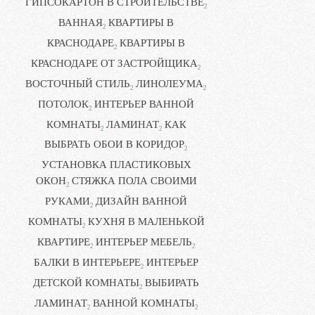
ГИПСОКАРТОН В СТРОИТЕЛЬСТВЕ
2
ВАННАЯ
КВАРТИРЫ В
2
КРАСНОДАРЕ
КВАРТИРЫ В
2
КРАСНОДАРЕ ОТ ЗАСТРОЙЩИКА
2
ВОСТОЧНЫЙ СТИЛЬ
ЛИНОЛЕУМА
2
2
ПОТОЛОК
ИНТЕРЬЕР ВАННОЙ
2
КОМНАТЫ
ЛАМИНАТ
КАК
2
2
ВЫБРАТЬ ОБОИ В КОРИДОР
2
УСТАНОВКА ПЛАСТИКОВЫХ
ОКОН
СТЯЖКА ПОЛА СВОИМИ
2
РУКАМИ
ДИЗАЙН ВАННОЙ
2
КОМНАТЫ
КУХНЯ В МАЛЕНЬКОЙ
2
КВАРТИРЕ
ИНТЕРЬЕР МЕБЕЛЬ
2
2
БАЛКИ В ИНТЕРЬЕРЕ
ИНТЕРЬЕР
2
ДЕТСКОЙ КОМНАТЫ
ВЫБИРАТЬ
2
ЛАМИНАТ
ВАННОЙ КОМНАТЫ
2
2