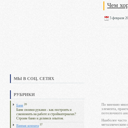
Чем хо
5 февраля 20
МЫ В СОЦ. СЕТЯХ
РУБРИКИ
По мнению мног
20
Баня
элемента, практ
Баня своими руками - как построить и
потолочного анс
сэкономить на работе и стройматериалах?
Строим баню и делимся опытом.
Наиболее часто 
металлическим о
37
Ванная комната