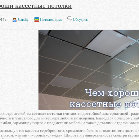
роши кассетные потолки
14 г.
Carsliy
Потолок дома
Обсудить
их строителей,
кассетные потолки
считаются достойной альтернативой тради
ичного и уместного для интерьера любого помещения. Благодаря большому выб
амбля, гармонирующего с предметами мебели, а также деталями отделки комн
используются кассеты серебристого, хромового, белого и золотистого цветов
тливом: «титан», «бронза», «медь». Широта и универсальность спектра вариа