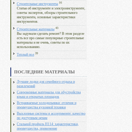
16
Строительные инструменты
Статьи об инструменте и электроинструменте,
советы экспертов, обзоры строительного
инструмента, основные характеристики
инструментов.
43
Строительные материалы
Вы задумали сделать ремонт? В этом разделе
есть все про самые популярные строительные
материалы и не очень, советы по их
использованию.
39
Теплый пол
ПОСЛЕДНИЕ МАТЕРИАЛЫ
Лучшие лодки для семейного отдыха и
развлечений
Современные материалы для обустройства
крыш и открытых площадок
Встраиваемые холодильники: отличия и
преимущества кухонной техники
Выхлопные системы в ассортименте: качество
по доступным ценам
Стальной профиль Н114: характеристики,
преимущества, применение