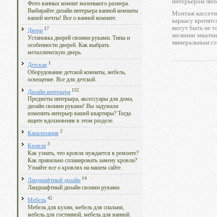
интерьером люб
Фото ванных комнат маленького размера.
Выбирайте дизайн интерьера ванной комнаты
Монтаж кассетн
вашей мечты! Все о ванной комнате.
каркасу крепятс
могут быть не 
17
Двери
желании заказчи
Установка дверей своими руками. Типы и
минеральным ст
особенности дверей. Как выбрать
металлическую дверь.
1
Детская
Оборудование детской комнаты, мебель,
освещение. Все для детской.
152
Дизайн интерьера
Предметы интерьера, аксессуары для дома,
дизайн своими руками! Вы задумали
изменить интерьер вашей квартиры? Тогда
ищите вдохновение в этом разделе.
2
Канализация
3
Кровля
Как узнать, что кровля нуждается в ремонте?
Как правильно спланировать замену кровли?
Узнайте все о кровлях на нашем сайте.
14
Ландшафтный дизайн
Ландшафтный дизайн своими руками.
42
Мебель
Мебель для кухни, мебель для спальни,
мебель для гостинной, мебель для ванной.