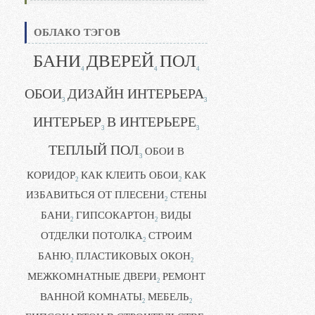
ОБЛАКО ТЭГОВ
БАНИ
ДВЕРЕЙ
ПОЛ
4
4
4
ОБОИ
ДИЗАЙН ИНТЕРЬЕРА
3
3
ИНТЕРЬЕР
В ИНТЕРЬЕРЕ
3
3
ТЕПЛЫЙ ПОЛ
ОБОИ В
3
КОРИДОР
КАК КЛЕИТЬ ОБОИ
КАК
2
2
ИЗБАВИТЬСЯ ОТ ПЛЕСЕНИ
СТЕНЫ
2
БАНИ
ГИПСОКАРТОН
ВИДЫ
2
2
ОТДЕЛКИ ПОТОЛКА
СТРОИМ
2
БАНЮ
ПЛАСТИКОВЫХ ОКОН
2
2
МЕЖКОМНАТНЫЕ ДВЕРИ
РЕМОНТ
2
ВАННОЙ КОМНАТЫ
МЕБЕЛЬ
2
2