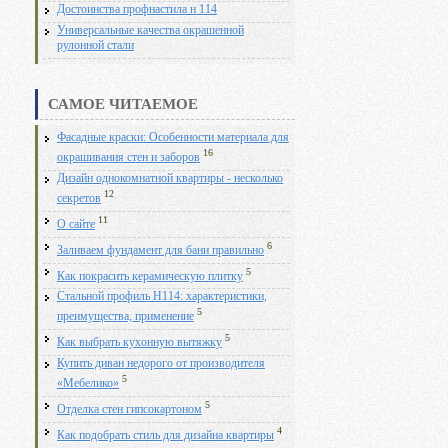
Достоинства профнастила н 114
Универсальные качества окрашенной
рулонной стали
САМОЕ ЧИТАЕМОЕ
Фасадные краски: Особенности материала для
16
окрашивания стен и заборов
Дизайн однокомнатной квартиры - несколько
12
секретов
11
О сайте
6
Заливаем фундамент для бани правильно
5
Как покрасить керамическую плитку
Стальной профиль Н114: характеристики,
5
преимущества, применение
5
Как выбрать кухонную вытяжку
Купить диван недорого от производителя
5
«Мебелико»
5
Отделка стен гипсокартоном
4
Как подобрать стиль для дизайна квартиры