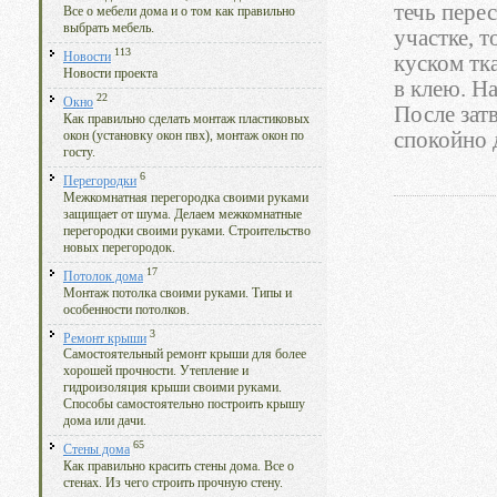
течь пере
Все о мебели дома и о том как правильно
выбрать мебель.
участке, 
113
Новости
куском тк
Новости проекта
в клею. Н
22
Окно
После зат
Как правильно сделать монтаж пластиковых
спокойно 
окон (установку окон пвх), монтаж окон по
госту.
6
Перегородки
Межкомнатная перегородка своими руками
защищает от шума. Делаем межкомнатные
перегородки своими руками. Строительство
новых перегородок.
17
Потолок дома
Монтаж потолка своими руками. Типы и
особенности потолков.
3
Ремонт крыши
Самостоятельный ремонт крыши для более
хорошей прочности. Утепление и
гидроизоляция крыши своими руками.
Способы самостоятельно построить крышу
дома или дачи.
65
Стены дома
Как правильно красить стены дома. Все о
стенах. Из чего строить прочную стену.