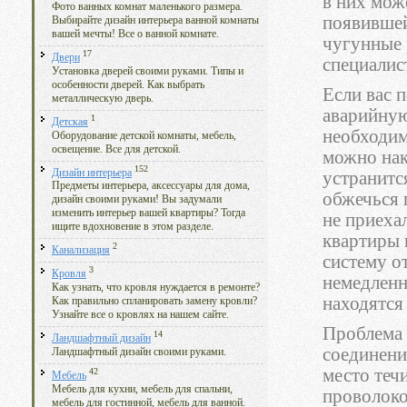
в них мож
Фото ванных комнат маленького размера.
появившей
Выбирайте дизайн интерьера ванной комнаты
вашей мечты! Все о ванной комнате.
чугунные 
17
Двери
специалис
Установка дверей своими руками. Типы и
особенности дверей. Как выбрать
Если вас 
металлическую дверь.
аварийную
1
Детская
необходи
Оборудование детской комнаты, мебель,
освещение. Все для детской.
можно нак
152
Дизайн интерьера
устранитс
Предметы интерьера, аксессуары для дома,
обжечься 
дизайн своими руками! Вы задумали
изменить интерьер вашей квартиры? Тогда
не приеха
ищите вдохновение в этом разделе.
квартиры 
2
Канализация
систему о
3
Кровля
немедленн
Как узнать, что кровля нуждается в ремонте?
находятся 
Как правильно спланировать замену кровли?
Узнайте все о кровлях на нашем сайте.
Проблема 
14
Ландшафтный дизайн
соединени
Ландшафтный дизайн своими руками.
место теч
42
Мебель
Мебель для кухни, мебель для спальни,
проволоко
мебель для гостинной, мебель для ванной.