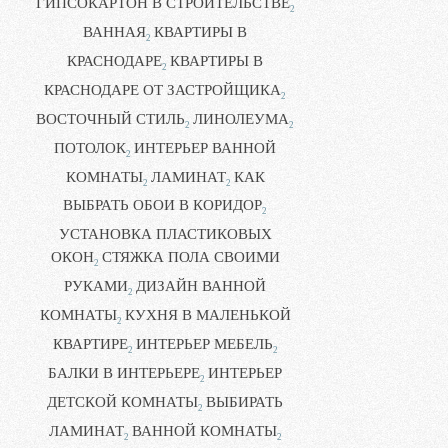
ГИПСОКАРТОН В СТРОИТЕЛЬСТВЕ
2
ВАННАЯ
КВАРТИРЫ В
2
КРАСНОДАРЕ
КВАРТИРЫ В
2
КРАСНОДАРЕ ОТ ЗАСТРОЙЩИКА
2
ВОСТОЧНЫЙ СТИЛЬ
ЛИНОЛЕУМА
2
2
ПОТОЛОК
ИНТЕРЬЕР ВАННОЙ
2
КОМНАТЫ
ЛАМИНАТ
КАК
2
2
ВЫБРАТЬ ОБОИ В КОРИДОР
2
УСТАНОВКА ПЛАСТИКОВЫХ
ОКОН
СТЯЖКА ПОЛА СВОИМИ
2
РУКАМИ
ДИЗАЙН ВАННОЙ
2
КОМНАТЫ
КУХНЯ В МАЛЕНЬКОЙ
2
КВАРТИРЕ
ИНТЕРЬЕР МЕБЕЛЬ
2
2
БАЛКИ В ИНТЕРЬЕРЕ
ИНТЕРЬЕР
2
ДЕТСКОЙ КОМНАТЫ
ВЫБИРАТЬ
2
ЛАМИНАТ
ВАННОЙ КОМНАТЫ
2
2