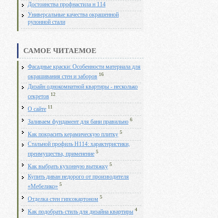
Достоинства профнастила н 114
Универсальные качества окрашенной
рулонной стали
САМОЕ ЧИТАЕМОЕ
Фасадные краски: Особенности материала для
16
окрашивания стен и заборов
Дизайн однокомнатной квартиры - несколько
12
секретов
11
О сайте
6
Заливаем фундамент для бани правильно
5
Как покрасить керамическую плитку
Стальной профиль Н114: характеристики,
5
преимущества, применение
5
Как выбрать кухонную вытяжку
Купить диван недорого от производителя
5
«Мебелико»
5
Отделка стен гипсокартоном
4
Как подобрать стиль для дизайна квартиры