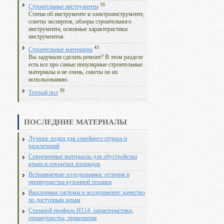
16
Строительные инструменты
Статьи об инструменте и электроинструменте,
советы экспертов, обзоры строительного
инструмента, основные характеристики
инструментов.
43
Строительные материалы
Вы задумали сделать ремонт? В этом разделе
есть все про самые популярные строительные
материалы и не очень, советы по их
использованию.
39
Теплый пол
ПОСЛЕДНИЕ МАТЕРИАЛЫ
Лучшие лодки для семейного отдыха и
развлечений
Современные материалы для обустройства
крыш и открытых площадок
Встраиваемые холодильники: отличия и
преимущества кухонной техники
Выхлопные системы в ассортименте: качество
по доступным ценам
Стальной профиль Н114: характеристики,
преимущества, применение