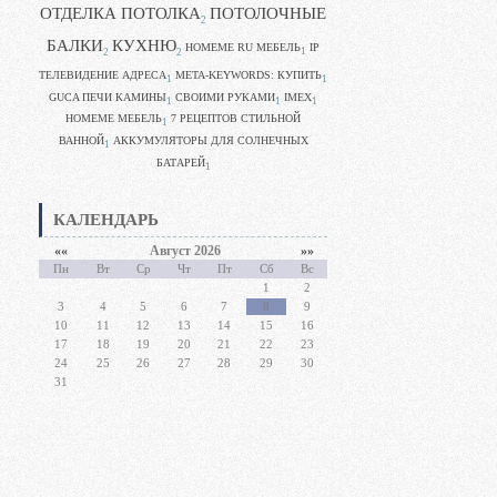
ОТДЕЛКА ПОТОЛКА
ПОТОЛОЧНЫЕ
2
БАЛКИ
КУХНЮ
HOMEME RU МЕБЕЛЬ
IP
1
2
2
ТЕЛЕВИДЕНИЕ АДРЕСА
META-KEYWORDS: КУПИТЬ
1
1
GUCA ПЕЧИ КАМИНЫ
CВОИМИ РУКАМИ
IMEX
1
1
1
HOMEME МЕБЕЛЬ
7 РЕЦЕПТОВ СТИЛЬНОЙ
1
ВАННОЙ
АККУМУЛЯТОРЫ ДЛЯ СОЛНЕЧНЫХ
1
БАТАРЕЙ
1
КАЛЕНДАРЬ
««
Август 2026
»»
Пн
Вт
Ср
Чт
Пт
Сб
Вс
1
2
3
4
5
6
7
8
9
10
11
12
13
14
15
16
17
18
19
20
21
22
23
24
25
26
27
28
29
30
31