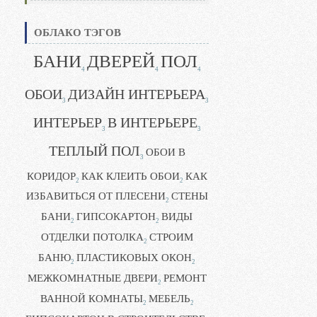
ОБЛАКО ТЭГОВ
БАНИ
ДВЕРЕЙ
ПОЛ
4
4
4
ОБОИ
ДИЗАЙН ИНТЕРЬЕРА
3
3
ИНТЕРЬЕР
В ИНТЕРЬЕРЕ
3
3
ТЕПЛЫЙ ПОЛ
ОБОИ В
3
КОРИДОР
КАК КЛЕИТЬ ОБОИ
КАК
2
2
ИЗБАВИТЬСЯ ОТ ПЛЕСЕНИ
СТЕНЫ
2
БАНИ
ГИПСОКАРТОН
ВИДЫ
2
2
ОТДЕЛКИ ПОТОЛКА
СТРОИМ
2
БАНЮ
ПЛАСТИКОВЫХ ОКОН
2
2
МЕЖКОМНАТНЫЕ ДВЕРИ
РЕМОНТ
2
ВАННОЙ КОМНАТЫ
МЕБЕЛЬ
2
2