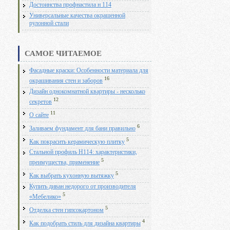
Достоинства профнастила н 114
Универсальные качества окрашенной
рулонной стали
САМОЕ ЧИТАЕМОЕ
Фасадные краски: Особенности материала для
16
окрашивания стен и заборов
Дизайн однокомнатной квартиры - несколько
12
секретов
11
О сайте
6
Заливаем фундамент для бани правильно
5
Как покрасить керамическую плитку
Стальной профиль Н114: характеристики,
5
преимущества, применение
5
Как выбрать кухонную вытяжку
Купить диван недорого от производителя
5
«Мебелико»
5
Отделка стен гипсокартоном
4
Как подобрать стиль для дизайна квартиры