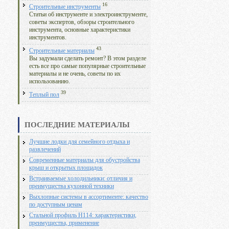
16
Строительные инструменты
Статьи об инструменте и электроинструменте,
советы экспертов, обзоры строительного
инструмента, основные характеристики
инструментов.
43
Строительные материалы
Вы задумали сделать ремонт? В этом разделе
есть все про самые популярные строительные
материалы и не очень, советы по их
использованию.
39
Теплый пол
ПОСЛЕДНИЕ МАТЕРИАЛЫ
Лучшие лодки для семейного отдыха и
развлечений
Современные материалы для обустройства
крыш и открытых площадок
Встраиваемые холодильники: отличия и
преимущества кухонной техники
Выхлопные системы в ассортименте: качество
по доступным ценам
Стальной профиль Н114: характеристики,
преимущества, применение