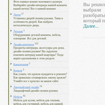
Фото ванных комнат маленького размера.
Вы решили
Выбирайте дизайн интерьера ванной комнаты
вашей мечты! Все о ванной комнате.
выбрали
17
разобрат
Двери
Установка дверей своими руками. Типы и
который п
особенности дверей. Как выбрать
Далее...
металлическую дверь.
1
Детская
Оборудование детской комнаты, мебель,
освещение. Все для детской.
152
Дизайн интерьера
Предметы интерьера, аксессуары для дома,
дизайн своими руками! Вы задумали
изменить интерьер вашей квартиры? Тогда
ищите вдохновение в этом разделе.
2
Канализация
3
Кровля
Как узнать, что кровля нуждается в ремонте?
Как правильно спланировать замену кровли?
Узнайте все о кровлях на нашем сайте.
14
Ландшафтный дизайн
Ландшафтный дизайн своими руками.
42
Мебель
Мебель для кухни, мебель для спальни,
мебель для гостинной, мебель для ванной.