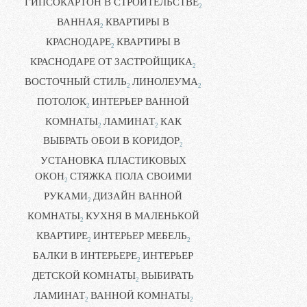
ГИПСОКАРТОН В СТРОИТЕЛЬСТВЕ
2
ВАННАЯ
КВАРТИРЫ В
2
КРАСНОДАРЕ
КВАРТИРЫ В
2
КРАСНОДАРЕ ОТ ЗАСТРОЙЩИКА
2
ВОСТОЧНЫЙ СТИЛЬ
ЛИНОЛЕУМА
2
2
ПОТОЛОК
ИНТЕРЬЕР ВАННОЙ
2
КОМНАТЫ
ЛАМИНАТ
КАК
2
2
ВЫБРАТЬ ОБОИ В КОРИДОР
2
УСТАНОВКА ПЛАСТИКОВЫХ
ОКОН
СТЯЖКА ПОЛА СВОИМИ
2
РУКАМИ
ДИЗАЙН ВАННОЙ
2
КОМНАТЫ
КУХНЯ В МАЛЕНЬКОЙ
2
КВАРТИРЕ
ИНТЕРЬЕР МЕБЕЛЬ
2
2
БАЛКИ В ИНТЕРЬЕРЕ
ИНТЕРЬЕР
2
ДЕТСКОЙ КОМНАТЫ
ВЫБИРАТЬ
2
ЛАМИНАТ
ВАННОЙ КОМНАТЫ
2
2