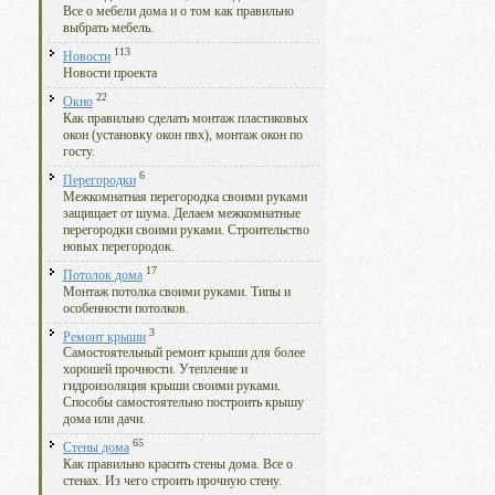
Все о мебели дома и о том как правильно
выбрать мебель.
113
Новости
Новости проекта
22
Окно
Как правильно сделать монтаж пластиковых
окон (установку окон пвх), монтаж окон по
госту.
6
Перегородки
Межкомнатная перегородка своими руками
защищает от шума. Делаем межкомнатные
перегородки своими руками. Строительство
новых перегородок.
17
Потолок дома
Монтаж потолка своими руками. Типы и
особенности потолков.
3
Ремонт крыши
Самостоятельный ремонт крыши для более
хорошей прочности. Утепление и
гидроизоляция крыши своими руками.
Способы самостоятельно построить крышу
дома или дачи.
65
Стены дома
Как правильно красить стены дома. Все о
стенах. Из чего строить прочную стену.