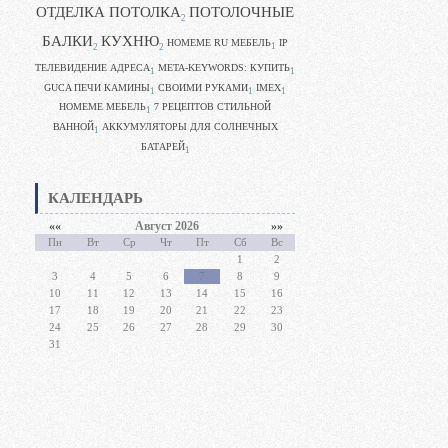
ОТДЕЛКА ПОТОЛКА
ПОТОЛОЧНЫЕ
2
БАЛКИ
КУХНЮ
HOMEME RU МЕБЕЛЬ
IP
1
2
2
ТЕЛЕВИДЕНИЕ АДРЕСА
META-KEYWORDS: КУПИТЬ
1
1
GUCA ПЕЧИ КАМИНЫ
CВОИМИ РУКАМИ
IMEX
1
1
1
HOMEME МЕБЕЛЬ
7 РЕЦЕПТОВ СТИЛЬНОЙ
1
ВАННОЙ
АККУМУЛЯТОРЫ ДЛЯ СОЛНЕЧНЫХ
1
БАТАРЕЙ
1
КАЛЕНДАРЬ
««
Август 2026
»»
Пн
Вт
Ср
Чт
Пт
Сб
Вс
1
2
3
4
5
6
7
8
9
10
11
12
13
14
15
16
17
18
19
20
21
22
23
24
25
26
27
28
29
30
31