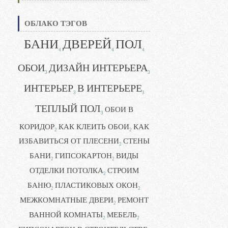
ОБЛАКО ТЭГОВ
БАНИ
ДВЕРЕЙ
ПОЛ
4
4
4
ОБОИ
ДИЗАЙН ИНТЕРЬЕРА
3
3
ИНТЕРЬЕР
В ИНТЕРЬЕРЕ
3
3
ТЕПЛЫЙ ПОЛ
ОБОИ В
3
КОРИДОР
КАК КЛЕИТЬ ОБОИ
КАК
2
2
ИЗБАВИТЬСЯ ОТ ПЛЕСЕНИ
СТЕНЫ
2
БАНИ
ГИПСОКАРТОН
ВИДЫ
2
2
ОТДЕЛКИ ПОТОЛКА
СТРОИМ
2
БАНЮ
ПЛАСТИКОВЫХ ОКОН
2
2
МЕЖКОМНАТНЫЕ ДВЕРИ
РЕМОНТ
2
ВАННОЙ КОМНАТЫ
МЕБЕЛЬ
2
2