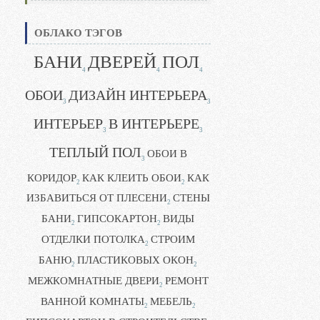
ОБЛАКО ТЭГОВ
БАНИ
ДВЕРЕЙ
ПОЛ
4
4
4
ОБОИ
ДИЗАЙН ИНТЕРЬЕРА
3
3
ИНТЕРЬЕР
В ИНТЕРЬЕРЕ
3
3
ТЕПЛЫЙ ПОЛ
ОБОИ В
3
КОРИДОР
КАК КЛЕИТЬ ОБОИ
КАК
2
2
ИЗБАВИТЬСЯ ОТ ПЛЕСЕНИ
СТЕНЫ
2
БАНИ
ГИПСОКАРТОН
ВИДЫ
2
2
ОТДЕЛКИ ПОТОЛКА
СТРОИМ
2
БАНЮ
ПЛАСТИКОВЫХ ОКОН
2
2
МЕЖКОМНАТНЫЕ ДВЕРИ
РЕМОНТ
2
ВАННОЙ КОМНАТЫ
МЕБЕЛЬ
2
2