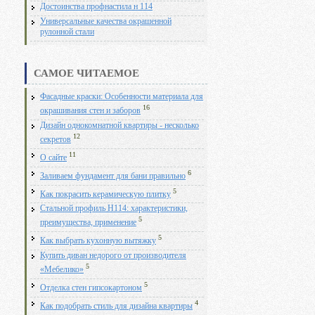
Достоинства профнастила н 114
Универсальные качества окрашенной
рулонной стали
САМОЕ ЧИТАЕМОЕ
Фасадные краски: Особенности материала для
16
окрашивания стен и заборов
Дизайн однокомнатной квартиры - несколько
12
секретов
11
О сайте
6
Заливаем фундамент для бани правильно
5
Как покрасить керамическую плитку
Стальной профиль Н114: характеристики,
5
преимущества, применение
5
Как выбрать кухонную вытяжку
Купить диван недорого от производителя
5
«Мебелико»
5
Отделка стен гипсокартоном
4
Как подобрать стиль для дизайна квартиры