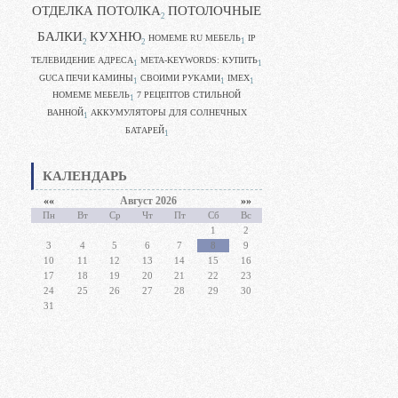
ОТДЕЛКА ПОТОЛКА
ПОТОЛОЧНЫЕ
2
БАЛКИ
КУХНЮ
HOMEME RU МЕБЕЛЬ
IP
1
2
2
ТЕЛЕВИДЕНИЕ АДРЕСА
META-KEYWORDS: КУПИТЬ
1
1
GUCA ПЕЧИ КАМИНЫ
CВОИМИ РУКАМИ
IMEX
1
1
1
HOMEME МЕБЕЛЬ
7 РЕЦЕПТОВ СТИЛЬНОЙ
1
ВАННОЙ
АККУМУЛЯТОРЫ ДЛЯ СОЛНЕЧНЫХ
1
БАТАРЕЙ
1
КАЛЕНДАРЬ
««
Август 2026
»»
Пн
Вт
Ср
Чт
Пт
Сб
Вс
1
2
3
4
5
6
7
8
9
10
11
12
13
14
15
16
17
18
19
20
21
22
23
24
25
26
27
28
29
30
31