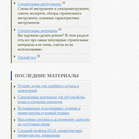
16
Строительные инструменты
Статьи об инструменте и электроинструменте,
советы экспертов, обзоры строительного
инструмента, основные характеристики
инструментов.
43
Строительные материалы
Вы задумали сделать ремонт? В этом разделе
есть все про самые популярные строительные
материалы и не очень, советы по их
использованию.
39
Теплый пол
ПОСЛЕДНИЕ МАТЕРИАЛЫ
Лучшие лодки для семейного отдыха и
развлечений
Современные материалы для обустройства
крыш и открытых площадок
Встраиваемые холодильники: отличия и
преимущества кухонной техники
Выхлопные системы в ассортименте: качество
по доступным ценам
Стальной профиль Н114: характеристики,
преимущества, применение