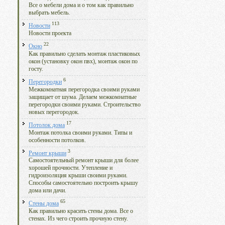
Все о мебели дома и о том как правильно
выбрать мебель.
113
Новости
Новости проекта
22
Окно
Как правильно сделать монтаж пластиковых
окон (установку окон пвх), монтаж окон по
госту.
6
Перегородки
Межкомнатная перегородка своими руками
защищает от шума. Делаем межкомнатные
перегородки своими руками. Строительство
новых перегородок.
17
Потолок дома
Монтаж потолка своими руками. Типы и
особенности потолков.
3
Ремонт крыши
Самостоятельный ремонт крыши для более
хорошей прочности. Утепление и
гидроизоляция крыши своими руками.
Способы самостоятельно построить крышу
дома или дачи.
65
Стены дома
Как правильно красить стены дома. Все о
стенах. Из чего строить прочную стену.