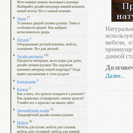
Фото ванных комнат маленького размера.
Выбирайте дизайн интерьера ванной комнаты
вашей мечты! Все о ванной комнате.
17
Двери
Установка дверей своими руками. Типы и
Натуральн
особенности дверей. Как выбрать
металлическую дверь.
использу
1
Детская
мебели, о
Оборудование детской комнаты, мебель,
преимущес
освещение. Все для детской.
данной ста
152
Дизайн интерьера
Предметы интерьера, аксессуары для дома,
дизайн своими руками! Вы задумали
Долгове
изменить интерьер вашей квартиры? Тогда
ищите вдохновение в этом разделе.
Далее...
2
Канализация
3
Кровля
Как узнать, что кровля нуждается в ремонте?
Как правильно спланировать замену кровли?
Узнайте все о кровлях на нашем сайте.
14
Ландшафтный дизайн
Ландшафтный дизайн своими руками.
42
Мебель
Мебель для кухни, мебель для спальни,
мебель для гостинной, мебель для ванной.