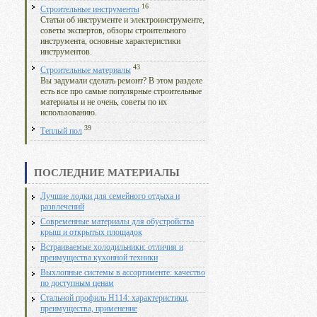
16
Строительные инструменты
Статьи об инструменте и электроинструменте,
советы экспертов, обзоры строительного
инструмента, основные характеристики
инструментов.
43
Строительные материалы
Вы задумали сделать ремонт? В этом разделе
есть все про самые популярные строительные
материалы и не очень, советы по их
использованию.
39
Теплый пол
ПОСЛЕДНИЕ МАТЕРИАЛЫ
Лучшие лодки для семейного отдыха и
развлечений
Современные материалы для обустройства
крыш и открытых площадок
Встраиваемые холодильники: отличия и
преимущества кухонной техники
Выхлопные системы в ассортименте: качество
по доступным ценам
Стальной профиль Н114: характеристики,
преимущества, применение