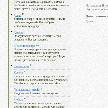
Фото ванных комнат маленького размера.
Натуральный ка
Выбирайте дизайн интерьера ванной комнаты
обусловлено мас
вашей мечты! Все о ванной комнате.
17
Двери
Долговечнос
Установка дверей своими руками. Типы и
Далее...
особенности дверей. Как выбрать
металлическую дверь.
1
Детская
Оборудование детской комнаты, мебель,
освещение. Все для детской.
152
Дизайн интерьера
Предметы интерьера, аксессуары для дома,
дизайн своими руками! Вы задумали
изменить интерьер вашей квартиры? Тогда
ищите вдохновение в этом разделе.
2
Канализация
3
Кровля
Как узнать, что кровля нуждается в ремонте?
Как правильно спланировать замену кровли?
Узнайте все о кровлях на нашем сайте.
14
Ландшафтный дизайн
Ландшафтный дизайн своими руками.
42
Мебель
Мебель для кухни, мебель для спальни,
мебель для гостинной, мебель для ванной.