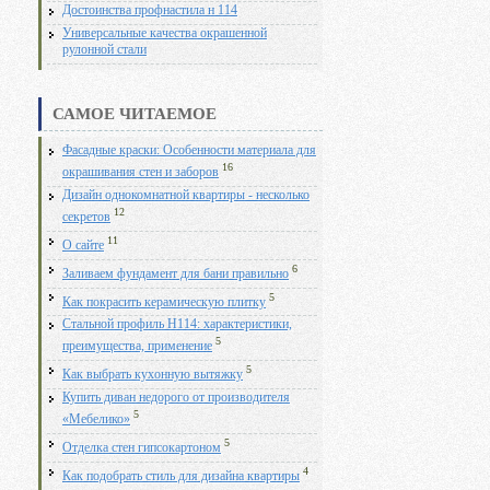
Достоинства профнастила н 114
Универсальные качества окрашенной
рулонной стали
САМОЕ ЧИТАЕМОЕ
Фасадные краски: Особенности материала для
16
окрашивания стен и заборов
Дизайн однокомнатной квартиры - несколько
12
секретов
11
О сайте
6
Заливаем фундамент для бани правильно
5
Как покрасить керамическую плитку
Стальной профиль Н114: характеристики,
5
преимущества, применение
5
Как выбрать кухонную вытяжку
Купить диван недорого от производителя
5
«Мебелико»
5
Отделка стен гипсокартоном
4
Как подобрать стиль для дизайна квартиры