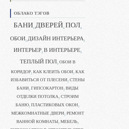
ОБЛАКО ТЭГОВ
БАНИ
ДВЕРЕЙ
ПОЛ
4
4
4
ОБОИ
ДИЗАЙН ИНТЕРЬЕРА
3
3
ИНТЕРЬЕР
В ИНТЕРЬЕРЕ
3
3
ТЕПЛЫЙ ПОЛ
ОБОИ В
3
КОРИДОР
КАК КЛЕИТЬ ОБОИ
КАК
2
2
ИЗБАВИТЬСЯ ОТ ПЛЕСЕНИ
СТЕНЫ
2
БАНИ
ГИПСОКАРТОН
ВИДЫ
2
2
ОТДЕЛКИ ПОТОЛКА
СТРОИМ
2
БАНЮ
ПЛАСТИКОВЫХ ОКОН
2
2
МЕЖКОМНАТНЫЕ ДВЕРИ
РЕМОНТ
2
ВАННОЙ КОМНАТЫ
МЕБЕЛЬ
2
2