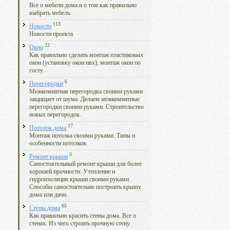
Все о мебели дома и о том как правильно
выбрать мебель.
113
Новости
Новости проекта
22
Окно
Как правильно сделать монтаж пластиковых
окон (установку окон пвх), монтаж окон по
госту.
6
Перегородки
Межкомнатная перегородка своими руками
защищает от шума. Делаем межкомнатные
перегородки своими руками. Строительство
новых перегородок.
17
Потолок дома
Монтаж потолка своими руками. Типы и
особенности потолков.
3
Ремонт крыши
Самостоятельный ремонт крыши для более
хорошей прочности. Утепление и
гидроизоляция крыши своими руками.
Способы самостоятельно построить крышу
дома или дачи.
65
Стены дома
Как правильно красить стены дома. Все о
стенах. Из чего строить прочную стену.