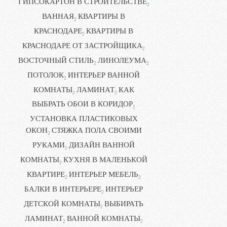
ГИПСОКАРТОН В СТРОИТЕЛЬСТВЕ
2
ВАННАЯ
КВАРТИРЫ В
2
КРАСНОДАРЕ
КВАРТИРЫ В
2
КРАСНОДАРЕ ОТ ЗАСТРОЙЩИКА
2
ВОСТОЧНЫЙ СТИЛЬ
ЛИНОЛЕУМА
2
2
ПОТОЛОК
ИНТЕРЬЕР ВАННОЙ
2
КОМНАТЫ
ЛАМИНАТ
КАК
2
2
ВЫБРАТЬ ОБОИ В КОРИДОР
2
УСТАНОВКА ПЛАСТИКОВЫХ
ОКОН
СТЯЖКА ПОЛА СВОИМИ
2
РУКАМИ
ДИЗАЙН ВАННОЙ
2
КОМНАТЫ
КУХНЯ В МАЛЕНЬКОЙ
2
КВАРТИРЕ
ИНТЕРЬЕР МЕБЕЛЬ
2
2
БАЛКИ В ИНТЕРЬЕРЕ
ИНТЕРЬЕР
2
ДЕТСКОЙ КОМНАТЫ
ВЫБИРАТЬ
2
ЛАМИНАТ
ВАННОЙ КОМНАТЫ
2
2