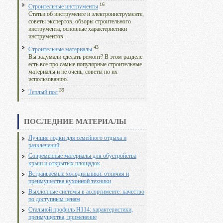
16
Строительные инструменты
Статьи об инструменте и электроинструменте,
советы экспертов, обзоры строительного
инструмента, основные характеристики
инструментов.
43
Строительные материалы
Вы задумали сделать ремонт? В этом разделе
есть все про самые популярные строительные
материалы и не очень, советы по их
использованию.
39
Теплый пол
ПОСЛЕДНИЕ МАТЕРИАЛЫ
Лучшие лодки для семейного отдыха и
развлечений
Современные материалы для обустройства
крыш и открытых площадок
Встраиваемые холодильники: отличия и
преимущества кухонной техники
Выхлопные системы в ассортименте: качество
по доступным ценам
Стальной профиль Н114: характеристики,
преимущества, применение