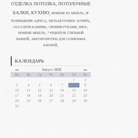
ОТДЕЛКА ПОТОЛКА
ПОТОЛОЧНЫЕ
2
БАЛКИ
КУХНЮ
HOMEME RU МЕБЕЛЬ
IP
1
2
2
ТЕЛЕВИДЕНИЕ АДРЕСА
META-KEYWORDS: КУПИТЬ
1
1
GUCA ПЕЧИ КАМИНЫ
CВОИМИ РУКАМИ
IMEX
1
1
1
HOMEME МЕБЕЛЬ
7 РЕЦЕПТОВ СТИЛЬНОЙ
1
ВАННОЙ
АККУМУЛЯТОРЫ ДЛЯ СОЛНЕЧНЫХ
1
БАТАРЕЙ
1
КАЛЕНДАРЬ
««
Август 2026
»»
Пн
Вт
Ср
Чт
Пт
Сб
Вс
1
2
3
4
5
6
7
8
9
10
11
12
13
14
15
16
17
18
19
20
21
22
23
24
25
26
27
28
29
30
31