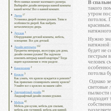
В спальн
Фото ванных комнат маленького размера.
Выбирайте дизайн интерьера ванной комнаты
такого по
вашей мечты! Все о ванной комнате.
утром посл
17
Двери
потолок. 
Установка дверей своими руками. Типы и
особенности дверей. Как выбрать
красивым.
металлическую дверь.
натяжного
1
Детская
Оборудование детской комнаты, мебель,
Нужно зна
освещение. Все для детской.
натяжной 
152
Дизайн интерьера
будет не с
Предметы интерьера, аксессуары для дома,
дизайн своими руками! Вы задумали
пестрым в
изменить интерьер вашей квартиры? Тогда
человек см
ищите вдохновение в этом разделе.
особеннос
2
Канализация
потолка б
3
Кровля
Как узнать, что кровля нуждается в ремонте?
Однако зе
Как правильно спланировать замену кровли?
световые 
Узнайте все о кровлях на нашем сайте.
14
пылкости 
Ландшафтный дизайн
Ландшафтный дизайн своими руками.
подходит 
42
Мебель
собственн
Мебель для кухни, мебель для спальни,
разделяет
мебель для гостинной, мебель для ванной.