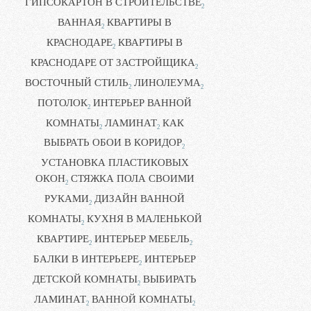
ГИПСОКАРТОН В СТРОИТЕЛЬСТВЕ
2
ВАННАЯ
КВАРТИРЫ В
2
КРАСНОДАРЕ
КВАРТИРЫ В
2
КРАСНОДАРЕ ОТ ЗАСТРОЙЩИКА
2
ВОСТОЧНЫЙ СТИЛЬ
ЛИНОЛЕУМА
2
2
ПОТОЛОК
ИНТЕРЬЕР ВАННОЙ
2
КОМНАТЫ
ЛАМИНАТ
КАК
2
2
ВЫБРАТЬ ОБОИ В КОРИДОР
2
УСТАНОВКА ПЛАСТИКОВЫХ
ОКОН
СТЯЖКА ПОЛА СВОИМИ
2
РУКАМИ
ДИЗАЙН ВАННОЙ
2
КОМНАТЫ
КУХНЯ В МАЛЕНЬКОЙ
2
КВАРТИРЕ
ИНТЕРЬЕР МЕБЕЛЬ
2
2
БАЛКИ В ИНТЕРЬЕРЕ
ИНТЕРЬЕР
2
ДЕТСКОЙ КОМНАТЫ
ВЫБИРАТЬ
2
ЛАМИНАТ
ВАННОЙ КОМНАТЫ
2
2