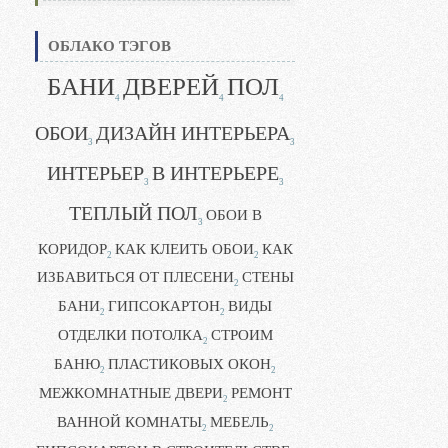
ОБЛАКО ТЭГОВ
БАНИ
ДВЕРЕЙ
ПОЛ
4
4
4
ОБОИ
ДИЗАЙН ИНТЕРЬЕРА
3
3
ИНТЕРЬЕР
В ИНТЕРЬЕРЕ
3
3
ТЕПЛЫЙ ПОЛ
ОБОИ В
3
КОРИДОР
КАК КЛЕИТЬ ОБОИ
КАК
2
2
ИЗБАВИТЬСЯ ОТ ПЛЕСЕНИ
СТЕНЫ
2
БАНИ
ГИПСОКАРТОН
ВИДЫ
2
2
ОТДЕЛКИ ПОТОЛКА
СТРОИМ
2
БАНЮ
ПЛАСТИКОВЫХ ОКОН
2
2
МЕЖКОМНАТНЫЕ ДВЕРИ
РЕМОНТ
2
ВАННОЙ КОМНАТЫ
МЕБЕЛЬ
2
2