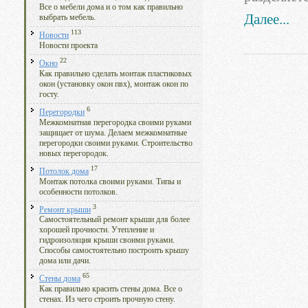
Все о мебели дома и о том как правильно
Далее...
выбрать мебель.
113
Новости
Новости проекта
22
Окно
Как правильно сделать монтаж пластиковых
окон (установку окон пвх), монтаж окон по
госту.
6
Перегородки
Межкомнатная перегородка своими руками
защищает от шума. Делаем межкомнатные
перегородки своими руками. Строительство
новых перегородок.
17
Потолок дома
Монтаж потолка своими руками. Типы и
особенности потолков.
3
Ремонт крыши
Самостоятельный ремонт крыши для более
хорошей прочности. Утепление и
гидроизоляция крыши своими руками.
Способы самостоятельно построить крышу
дома или дачи.
65
Стены дома
Как правильно красить стены дома. Все о
стенах. Из чего строить прочную стену.