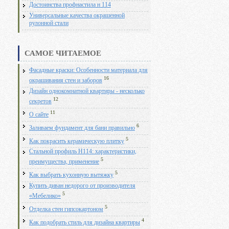
Достоинства профнастила н 114
Универсальные качества окрашенной
рулонной стали
САМОЕ ЧИТАЕМОЕ
Фасадные краски: Особенности материала для
16
окрашивания стен и заборов
Дизайн однокомнатной квартиры - несколько
12
секретов
11
О сайте
6
Заливаем фундамент для бани правильно
5
Как покрасить керамическую плитку
Стальной профиль Н114: характеристики,
5
преимущества, применение
5
Как выбрать кухонную вытяжку
Купить диван недорого от производителя
5
«Мебелико»
5
Отделка стен гипсокартоном
4
Как подобрать стиль для дизайна квартиры