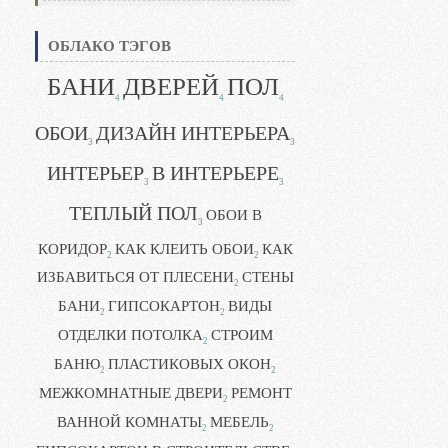
ОБЛАКО ТЭГОВ
БАНИ
ДВЕРЕЙ
ПОЛ
4
4
4
ОБОИ
ДИЗАЙН ИНТЕРЬЕРА
3
3
ИНТЕРЬЕР
В ИНТЕРЬЕРЕ
3
3
ТЕПЛЫЙ ПОЛ
ОБОИ В
3
КОРИДОР
КАК КЛЕИТЬ ОБОИ
КАК
2
2
ИЗБАВИТЬСЯ ОТ ПЛЕСЕНИ
СТЕНЫ
2
БАНИ
ГИПСОКАРТОН
ВИДЫ
2
2
ОТДЕЛКИ ПОТОЛКА
СТРОИМ
2
БАНЮ
ПЛАСТИКОВЫХ ОКОН
2
2
МЕЖКОМНАТНЫЕ ДВЕРИ
РЕМОНТ
2
ВАННОЙ КОМНАТЫ
МЕБЕЛЬ
2
2