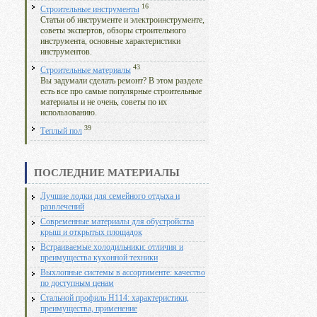
16
Строительные инструменты
Статьи об инструменте и электроинструменте,
советы экспертов, обзоры строительного
инструмента, основные характеристики
инструментов.
43
Строительные материалы
Вы задумали сделать ремонт? В этом разделе
есть все про самые популярные строительные
материалы и не очень, советы по их
использованию.
39
Теплый пол
ПОСЛЕДНИЕ МАТЕРИАЛЫ
Лучшие лодки для семейного отдыха и
развлечений
Современные материалы для обустройства
крыш и открытых площадок
Встраиваемые холодильники: отличия и
преимущества кухонной техники
Выхлопные системы в ассортименте: качество
по доступным ценам
Стальной профиль Н114: характеристики,
преимущества, применение