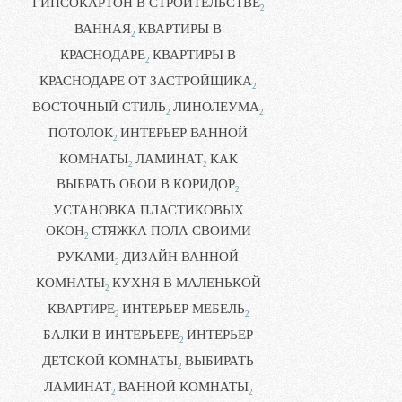
ГИПСОКАРТОН В СТРОИТЕЛЬСТВЕ
2
ВАННАЯ
КВАРТИРЫ В
2
КРАСНОДАРЕ
КВАРТИРЫ В
2
КРАСНОДАРЕ ОТ ЗАСТРОЙЩИКА
2
ВОСТОЧНЫЙ СТИЛЬ
ЛИНОЛЕУМА
2
2
ПОТОЛОК
ИНТЕРЬЕР ВАННОЙ
2
КОМНАТЫ
ЛАМИНАТ
КАК
2
2
ВЫБРАТЬ ОБОИ В КОРИДОР
2
УСТАНОВКА ПЛАСТИКОВЫХ
ОКОН
СТЯЖКА ПОЛА СВОИМИ
2
РУКАМИ
ДИЗАЙН ВАННОЙ
2
КОМНАТЫ
КУХНЯ В МАЛЕНЬКОЙ
2
КВАРТИРЕ
ИНТЕРЬЕР МЕБЕЛЬ
2
2
БАЛКИ В ИНТЕРЬЕРЕ
ИНТЕРЬЕР
2
ДЕТСКОЙ КОМНАТЫ
ВЫБИРАТЬ
2
ЛАМИНАТ
ВАННОЙ КОМНАТЫ
2
2