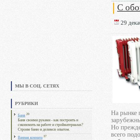
С обо
29 дека
МЫ В СОЦ. СЕТЯХ
РУБРИКИ
На рынке 
20
Баня
зарубежны
Баня своими руками - как построить и
сэкономить на работе и стройматериалах?
Но прежде
Строим баню и делимся опытом.
всего под
37
Ванная комната