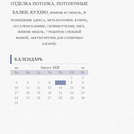
ОТДЕЛКА ПОТОЛКА
ПОТОЛОЧНЫЕ
2
БАЛКИ
КУХНЮ
HOMEME RU МЕБЕЛЬ
IP
1
2
2
ТЕЛЕВИДЕНИЕ АДРЕСА
META-KEYWORDS: КУПИТЬ
1
1
GUCA ПЕЧИ КАМИНЫ
CВОИМИ РУКАМИ
IMEX
1
1
1
HOMEME МЕБЕЛЬ
7 РЕЦЕПТОВ СТИЛЬНОЙ
1
ВАННОЙ
АККУМУЛЯТОРЫ ДЛЯ СОЛНЕЧНЫХ
1
БАТАРЕЙ
1
КАЛЕНДАРЬ
««
Август 2026
»»
Пн
Вт
Ср
Чт
Пт
Сб
Вс
1
2
3
4
5
6
7
8
9
10
11
12
13
14
15
16
17
18
19
20
21
22
23
24
25
26
27
28
29
30
31