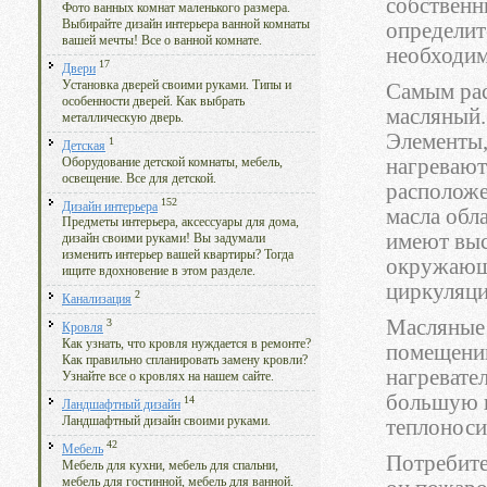
собственн
Фото ванных комнат маленького размера.
Выбирайте дизайн интерьера ванной комнаты
определит
вашей мечты! Все о ванной комнате.
необходим
17
Двери
Установка дверей своими руками. Типы и
Самым рас
особенности дверей. Как выбрать
масляный.
металлическую дверь.
Элементы,
1
Детская
нагревают
Оборудование детской комнаты, мебель,
освещение. Все для детской.
расположе
152
Дизайн интерьера
масла обл
Предметы интерьера, аксессуары для дома,
имеют выс
дизайн своими руками! Вы задумали
изменить интерьер вашей квартиры? Тогда
окружающу
ищите вдохновение в этом разделе.
циркуляци
2
Канализация
Масляные 
3
Кровля
Как узнать, что кровля нуждается в ремонте?
помещений
Как правильно спланировать замену кровли?
нагревате
Узнайте все о кровлях на нашем сайте.
большую п
14
Ландшафтный дизайн
Ландшафтный дизайн своими руками.
теплоноси
42
Мебель
Потребите
Мебель для кухни, мебель для спальни,
мебель для гостинной, мебель для ванной.