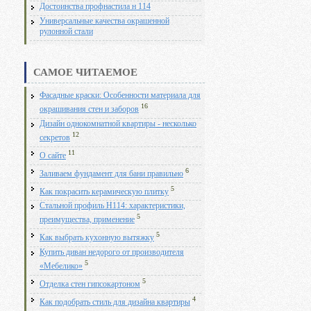
Достоинства профнастила н 114
Универсальные качества окрашенной
рулонной стали
САМОЕ ЧИТАЕМОЕ
Фасадные краски: Особенности материала для
16
окрашивания стен и заборов
Дизайн однокомнатной квартиры - несколько
12
секретов
11
О сайте
6
Заливаем фундамент для бани правильно
5
Как покрасить керамическую плитку
Стальной профиль Н114: характеристики,
5
преимущества, применение
5
Как выбрать кухонную вытяжку
Купить диван недорого от производителя
5
«Мебелико»
5
Отделка стен гипсокартоном
4
Как подобрать стиль для дизайна квартиры