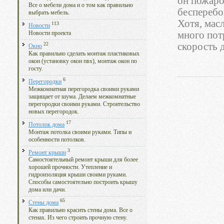
он пожаро
Все о мебели дома и о том как правильно
бесперебо
выбрать мебель.
Хотя, мас
113
Новости
много пот
Новости проекта
22
скорость 
Окно
Как правильно сделать монтаж пластиковых
окон (установку окон пвх), монтаж окон по
госту.
6
Перегородки
Межкомнатная перегородка своими руками
защищает от шума. Делаем межкомнатные
перегородки своими руками. Строительство
новых перегородок.
17
Потолок дома
Монтаж потолка своими руками. Типы и
особенности потолков.
3
Ремонт крыши
Самостоятельный ремонт крыши для более
хорошей прочности. Утепление и
гидроизоляция крыши своими руками.
Способы самостоятельно построить крышу
дома или дачи.
65
Стены дома
Как правильно красить стены дома. Все о
стенах. Из чего строить прочную стену.