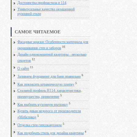
Достоинства профнастила н 114
Универсальные качества окрашенной
рулонной стали
САМОЕ ЧИТАЕМОЕ
Фасадные краски: Особенности материала для
16
окрашивания стен и заборов
Дизайн однокомнатной квартиры - несколько
12
секретов
11
О сайте
6
Заливаем фундамент для бани правильно
5
Как покрасить керамическую плитку
Стальной профиль Н114: характеристики,
5
преимущества, применение
5
Как выбрать кухонную вытяжку
Купить диван недорого от производителя
5
«Мебелико»
5
Отделка стен гипсокартоном
4
Как подобрать стиль для дизайна квартиры