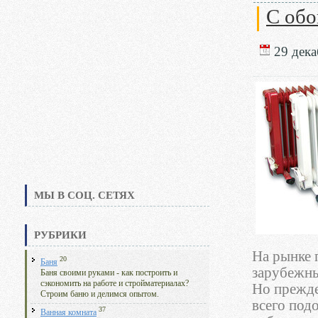
С обо
29 дека
МЫ В СОЦ. СЕТЯХ
РУБРИКИ
На рынке 
20
Баня
зарубежны
Баня своими руками - как построить и
сэкономить на работе и стройматериалах?
Но прежде
Строим баню и делимся опытом.
всего под
37
Ванная комната