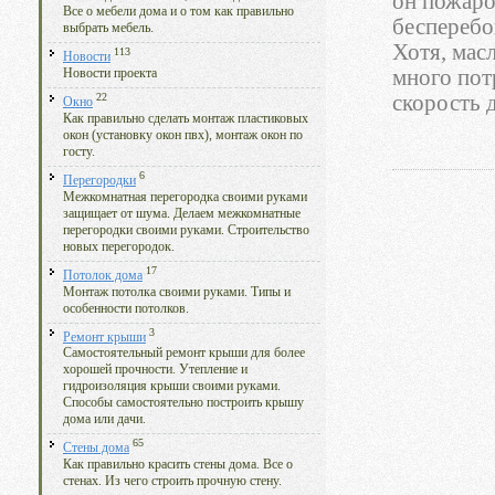
он пожаро
Все о мебели дома и о том как правильно
бесперебо
выбрать мебель.
Хотя, мас
113
Новости
много пот
Новости проекта
22
скорость 
Окно
Как правильно сделать монтаж пластиковых
окон (установку окон пвх), монтаж окон по
госту.
6
Перегородки
Межкомнатная перегородка своими руками
защищает от шума. Делаем межкомнатные
перегородки своими руками. Строительство
новых перегородок.
17
Потолок дома
Монтаж потолка своими руками. Типы и
особенности потолков.
3
Ремонт крыши
Самостоятельный ремонт крыши для более
хорошей прочности. Утепление и
гидроизоляция крыши своими руками.
Способы самостоятельно построить крышу
дома или дачи.
65
Стены дома
Как правильно красить стены дома. Все о
стенах. Из чего строить прочную стену.