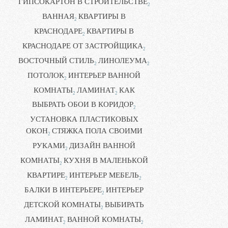
ГИПСОКАРТОН В СТРОИТЕЛЬСТВЕ
2
ВАННАЯ
КВАРТИРЫ В
2
КРАСНОДАРЕ
КВАРТИРЫ В
2
КРАСНОДАРЕ ОТ ЗАСТРОЙЩИКА
2
ВОСТОЧНЫЙ СТИЛЬ
ЛИНОЛЕУМА
2
2
ПОТОЛОК
ИНТЕРЬЕР ВАННОЙ
2
КОМНАТЫ
ЛАМИНАТ
КАК
2
2
ВЫБРАТЬ ОБОИ В КОРИДОР
2
УСТАНОВКА ПЛАСТИКОВЫХ
ОКОН
СТЯЖКА ПОЛА СВОИМИ
2
РУКАМИ
ДИЗАЙН ВАННОЙ
2
КОМНАТЫ
КУХНЯ В МАЛЕНЬКОЙ
2
КВАРТИРЕ
ИНТЕРЬЕР МЕБЕЛЬ
2
2
БАЛКИ В ИНТЕРЬЕРЕ
ИНТЕРЬЕР
2
ДЕТСКОЙ КОМНАТЫ
ВЫБИРАТЬ
2
ЛАМИНАТ
ВАННОЙ КОМНАТЫ
2
2