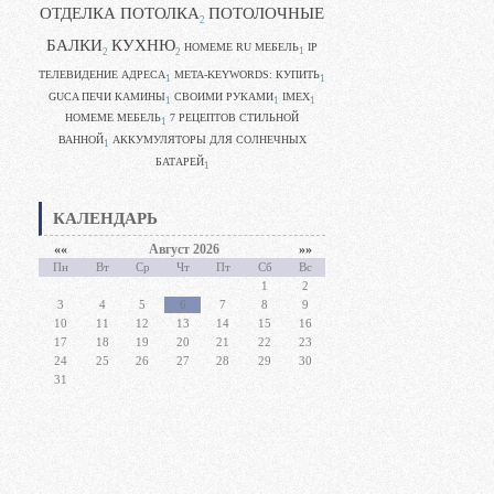
ОТДЕЛКА ПОТОЛКА
ПОТОЛОЧНЫЕ
2
БАЛКИ
КУХНЮ
HOMEME RU МЕБЕЛЬ
IP
1
2
2
ТЕЛЕВИДЕНИЕ АДРЕСА
META-KEYWORDS: КУПИТЬ
1
1
GUCA ПЕЧИ КАМИНЫ
CВОИМИ РУКАМИ
IMEX
1
1
1
HOMEME МЕБЕЛЬ
7 РЕЦЕПТОВ СТИЛЬНОЙ
1
ВАННОЙ
АККУМУЛЯТОРЫ ДЛЯ СОЛНЕЧНЫХ
1
БАТАРЕЙ
1
КАЛЕНДАРЬ
««
Август 2026
»»
Пн
Вт
Ср
Чт
Пт
Сб
Вс
1
2
3
4
5
6
7
8
9
10
11
12
13
14
15
16
17
18
19
20
21
22
23
24
25
26
27
28
29
30
31