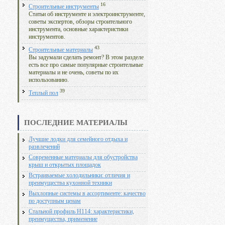
16
Строительные инструменты
Статьи об инструменте и электроинструменте,
советы экспертов, обзоры строительного
инструмента, основные характеристики
инструментов.
43
Строительные материалы
Вы задумали сделать ремонт? В этом разделе
есть все про самые популярные строительные
материалы и не очень, советы по их
использованию.
39
Теплый пол
ПОСЛЕДНИЕ МАТЕРИАЛЫ
Лучшие лодки для семейного отдыха и
развлечений
Современные материалы для обустройства
крыш и открытых площадок
Встраиваемые холодильники: отличия и
преимущества кухонной техники
Выхлопные системы в ассортименте: качество
по доступным ценам
Стальной профиль Н114: характеристики,
преимущества, применение