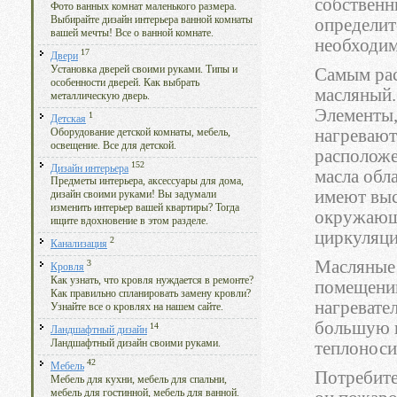
собственн
Фото ванных комнат маленького размера.
Выбирайте дизайн интерьера ванной комнаты
определит
вашей мечты! Все о ванной комнате.
необходим
17
Двери
Установка дверей своими руками. Типы и
Самым рас
особенности дверей. Как выбрать
масляный.
металлическую дверь.
Элементы,
1
Детская
нагревают
Оборудование детской комнаты, мебель,
освещение. Все для детской.
расположе
152
Дизайн интерьера
масла обл
Предметы интерьера, аксессуары для дома,
имеют выс
дизайн своими руками! Вы задумали
изменить интерьер вашей квартиры? Тогда
окружающу
ищите вдохновение в этом разделе.
циркуляци
2
Канализация
Масляные 
3
Кровля
Как узнать, что кровля нуждается в ремонте?
помещений
Как правильно спланировать замену кровли?
нагревате
Узнайте все о кровлях на нашем сайте.
большую п
14
Ландшафтный дизайн
Ландшафтный дизайн своими руками.
теплоноси
42
Мебель
Потребите
Мебель для кухни, мебель для спальни,
мебель для гостинной, мебель для ванной.