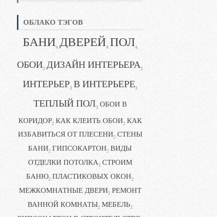
ОБЛАКО ТЭГОВ
БАНИ
ДВЕРЕЙ
ПОЛ
4
4
4
ОБОИ
ДИЗАЙН ИНТЕРЬЕРА
3
3
ИНТЕРЬЕР
В ИНТЕРЬЕРЕ
3
3
ТЕПЛЫЙ ПОЛ
ОБОИ В
3
КОРИДОР
КАК КЛЕИТЬ ОБОИ
КАК
2
2
ИЗБАВИТЬСЯ ОТ ПЛЕСЕНИ
СТЕНЫ
2
БАНИ
ГИПСОКАРТОН
ВИДЫ
2
2
ОТДЕЛКИ ПОТОЛКА
СТРОИМ
2
БАНЮ
ПЛАСТИКОВЫХ ОКОН
2
2
МЕЖКОМНАТНЫЕ ДВЕРИ
РЕМОНТ
2
ВАННОЙ КОМНАТЫ
МЕБЕЛЬ
2
2