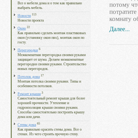
потому чт
Все о мебели дома и о том как правильно
выбрать мебель.
потратите
113
Новости
комнату о
Новости проекта
22
Далее...
Окно
Как правильно сделать монтаж пластиковых
окон (установку окон пвх), монтаж окон по
госту.
6
Перегородки
Межкомнатная перегородка своими руками
защищает от шума. Делаем межкомнатные
перегородки своими руками. Строительство
новых перегородок.
17
Потолок дома
Монтаж потолка своими руками. Типы и
особенности потолков.
3
Ремонт крыши
Самостоятельный ремонт крыши для более
хорошей прочности. Утепление и
гидроизоляция крыши своими руками.
Способы самостоятельно построить крышу
дома или дачи.
65
Стены дома
Как правильно красить стены дома. Все о
стенах. Из чего строить прочную стену.