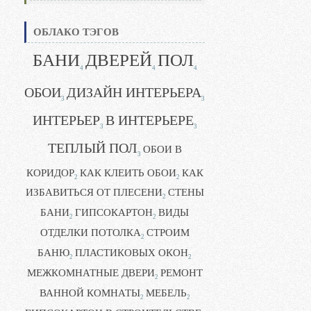
ОБЛАКО ТЭГОВ
БАНИ
ДВЕРЕЙ
ПОЛ
4
4
4
ОБОИ
ДИЗАЙН ИНТЕРЬЕРА
3
3
ИНТЕРЬЕР
В ИНТЕРЬЕРЕ
3
3
ТЕПЛЫЙ ПОЛ
ОБОИ В
3
КОРИДОР
КАК КЛЕИТЬ ОБОИ
КАК
2
2
ИЗБАВИТЬСЯ ОТ ПЛЕСЕНИ
СТЕНЫ
2
БАНИ
ГИПСОКАРТОН
ВИДЫ
2
2
ОТДЕЛКИ ПОТОЛКА
СТРОИМ
2
БАНЮ
ПЛАСТИКОВЫХ ОКОН
2
2
МЕЖКОМНАТНЫЕ ДВЕРИ
РЕМОНТ
2
ВАННОЙ КОМНАТЫ
МЕБЕЛЬ
2
2