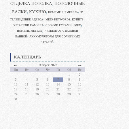
ОТДЕЛКА ПОТОЛКА
ПОТОЛОЧНЫЕ
2
БАЛКИ
КУХНЮ
HOMEME RU МЕБЕЛЬ
IP
1
2
2
ТЕЛЕВИДЕНИЕ АДРЕСА
META-KEYWORDS: КУПИТЬ
1
1
GUCA ПЕЧИ КАМИНЫ
CВОИМИ РУКАМИ
IMEX
1
1
1
HOMEME МЕБЕЛЬ
7 РЕЦЕПТОВ СТИЛЬНОЙ
1
ВАННОЙ
АККУМУЛЯТОРЫ ДЛЯ СОЛНЕЧНЫХ
1
БАТАРЕЙ
1
КАЛЕНДАРЬ
««
Август 2026
»»
Пн
Вт
Ср
Чт
Пт
Сб
Вс
1
2
3
4
5
6
7
8
9
10
11
12
13
14
15
16
17
18
19
20
21
22
23
24
25
26
27
28
29
30
31