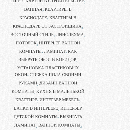
ГИПСОКАРТОН В СТРОИТЕЛЬСТВЕ
2
ВАННАЯ
КВАРТИРЫ В
2
КРАСНОДАРЕ
КВАРТИРЫ В
2
КРАСНОДАРЕ ОТ ЗАСТРОЙЩИКА
2
ВОСТОЧНЫЙ СТИЛЬ
ЛИНОЛЕУМА
2
2
ПОТОЛОК
ИНТЕРЬЕР ВАННОЙ
2
КОМНАТЫ
ЛАМИНАТ
КАК
2
2
ВЫБРАТЬ ОБОИ В КОРИДОР
2
УСТАНОВКА ПЛАСТИКОВЫХ
ОКОН
СТЯЖКА ПОЛА СВОИМИ
2
РУКАМИ
ДИЗАЙН ВАННОЙ
2
КОМНАТЫ
КУХНЯ В МАЛЕНЬКОЙ
2
КВАРТИРЕ
ИНТЕРЬЕР МЕБЕЛЬ
2
2
БАЛКИ В ИНТЕРЬЕРЕ
ИНТЕРЬЕР
2
ДЕТСКОЙ КОМНАТЫ
ВЫБИРАТЬ
2
ЛАМИНАТ
ВАННОЙ КОМНАТЫ
2
2