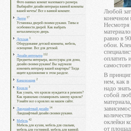
Фото ванных комнат маленького размера.
Выбирайте дизайн интерьера ванной комнаты
Любой зат
вашей мечты! Все о ванной комнате.
конечном 
17
Двери
Установка дверей своими руками. Типы и
Несмотря 
особенности дверей. Как выбрать
материало
металлическую дверь.
равно в 9
1
Детская
Оборудование детской комнаты, мебель,
обои. Кле
освещение. Все для детской.
специалис
152
Дизайн интерьера
оплатить 
Предметы интерьера, аксессуары для дома,
самостоят
дизайн своими руками! Вы задумали
изменить интерьер вашей квартиры? Тогда
ищите вдохновение в этом разделе.
В принцип
2
нем, как в
Канализация
надо знать
3
Кровля
Как узнать, что кровля нуждается в ремонте?
собой люб
Как правильно спланировать замену кровли?
материала,
Узнайте все о кровлях на нашем сайте.
зависимос
14
Ландшафтный дизайн
Ландшафтный дизайн своими руками.
количеств
42
оклейки к
Мебель
Мебель для кухни, мебель для спальни,
от площади
мебель для гостинной, мебель для ванной.