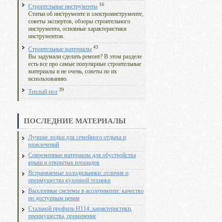
16
Строительные инструменты
Статьи об инструменте и электроинструменте,
советы экспертов, обзоры строительного
инструмента, основные характеристики
инструментов.
43
Строительные материалы
Вы задумали сделать ремонт? В этом разделе
есть все про самые популярные строительные
материалы и не очень, советы по их
использованию.
39
Теплый пол
ПОСЛЕДНИЕ МАТЕРИАЛЫ
Лучшие лодки для семейного отдыха и
развлечений
Современные материалы для обустройства
крыш и открытых площадок
Встраиваемые холодильники: отличия и
преимущества кухонной техники
Выхлопные системы в ассортименте: качество
по доступным ценам
Стальной профиль Н114: характеристики,
преимущества, применение