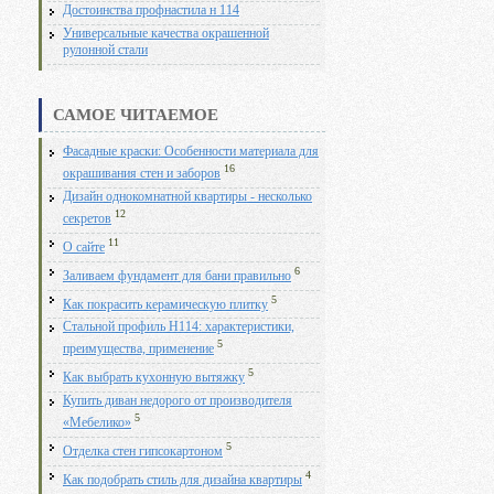
Достоинства профнастила н 114
Универсальные качества окрашенной
рулонной стали
САМОЕ ЧИТАЕМОЕ
Фасадные краски: Особенности материала для
16
окрашивания стен и заборов
Дизайн однокомнатной квартиры - несколько
12
секретов
11
О сайте
6
Заливаем фундамент для бани правильно
5
Как покрасить керамическую плитку
Стальной профиль Н114: характеристики,
5
преимущества, применение
5
Как выбрать кухонную вытяжку
Купить диван недорого от производителя
5
«Мебелико»
5
Отделка стен гипсокартоном
4
Как подобрать стиль для дизайна квартиры