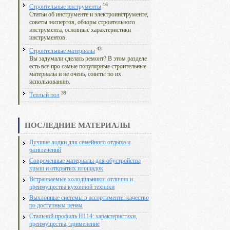
16
Строительные инструменты
Статьи об инструменте и электроинструменте,
советы экспертов, обзоры строительного
инструмента, основные характеристики
инструментов.
43
Строительные материалы
Вы задумали сделать ремонт? В этом разделе
есть все про самые популярные строительные
материалы и не очень, советы по их
использованию.
39
Теплый пол
ПОСЛЕДНИЕ МАТЕРИАЛЫ
Лучшие лодки для семейного отдыха и
развлечений
Современные материалы для обустройства
крыш и открытых площадок
Встраиваемые холодильники: отличия и
преимущества кухонной техники
Выхлопные системы в ассортименте: качество
по доступным ценам
Стальной профиль Н114: характеристики,
преимущества, применение