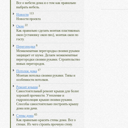
Все о мебели дома и о том как правильно
выбрать мебель.
113
Новости
Новости проекта
22
Окно
Как правильно сделать монтаж пластиковых
окон (установку окон пвх), монтаж окон по
госту.
6
Перегородки
Межкомнатная перегородка своими руками
защищает от шума. Делаем межкомнатные
перегородки своими руками. Строительство
новых перегородок.
17
Потолок дома
Монтаж потолка своими руками. Типы и
особенности потолков.
3
Ремонт крыши
Самостоятельный ремонт крыши для более
хорошей прочности. Утепление и
гидроизоляция крыши своими руками.
Способы самостоятельно построить крышу
дома или дачи.
65
Стены дома
Как правильно красить стены дома. Все о
стенах. Из чего строить прочную стену.