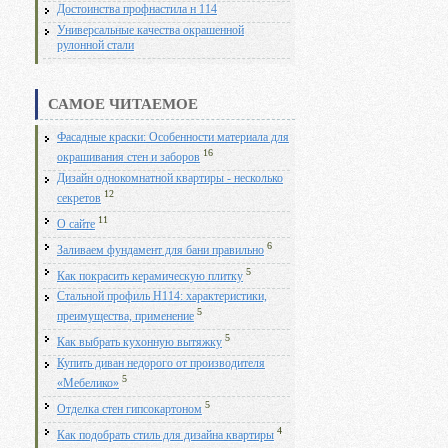
Достоинства профнастила н 114
Универсальные качества окрашенной
рулонной стали
САМОЕ ЧИТАЕМОЕ
Фасадные краски: Особенности материала для
16
окрашивания стен и заборов
Дизайн однокомнатной квартиры - несколько
12
секретов
11
О сайте
6
Заливаем фундамент для бани правильно
5
Как покрасить керамическую плитку
Стальной профиль Н114: характеристики,
5
преимущества, применение
5
Как выбрать кухонную вытяжку
Купить диван недорого от производителя
5
«Мебелико»
5
Отделка стен гипсокартоном
4
Как подобрать стиль для дизайна квартиры