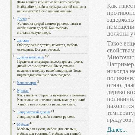
Фото ванных комнат маленького размера.
Как извес
Выбирайте дизайн интерьера ванной комнаты
вашей мечты! Все о ванной комнате.
противопо
17
задержать
Двери
Установка дверей своими руками. Типы и
помещение
особенности дверей. Как выбрать
должны уч
металлическую дверь.
1
Детская
Такое вещ
Оборудование детской комнаты, мебель,
свойствам
освещение. Все для детской.
Многочисл
152
Дизайн интерьера
Предметы интерьера, аксессуары для дома,
Например,
дизайн своими руками! Вы задумали
никогда н
изменить интерьер вашей квартиры? Тогда
ищите вдохновение в этом разделе.
поливинил
2
Канализация
огню, даж
3
дерево во
Кровля
Как узнать, что кровля нуждается в ремонте?
поливинил
Как правильно спланировать замену кровли?
находится
Узнайте все о кровлях на нашем сайте.
14
температу
Ландшафтный дизайн
Ландшафтный дизайн своими руками.
градусов.
42
Мебель
Далее...
Мебель для кухни, мебель для спальни,
мебель для гостинной, мебель для ванной.