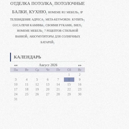
ОТДЕЛКА ПОТОЛКА
ПОТОЛОЧНЫЕ
2
БАЛКИ
КУХНЮ
HOMEME RU МЕБЕЛЬ
IP
1
2
2
ТЕЛЕВИДЕНИЕ АДРЕСА
META-KEYWORDS: КУПИТЬ
1
1
GUCA ПЕЧИ КАМИНЫ
CВОИМИ РУКАМИ
IMEX
1
1
1
HOMEME МЕБЕЛЬ
7 РЕЦЕПТОВ СТИЛЬНОЙ
1
ВАННОЙ
АККУМУЛЯТОРЫ ДЛЯ СОЛНЕЧНЫХ
1
БАТАРЕЙ
1
КАЛЕНДАРЬ
««
Август 2026
»»
Пн
Вт
Ср
Чт
Пт
Сб
Вс
1
2
3
4
5
6
7
8
9
10
11
12
13
14
15
16
17
18
19
20
21
22
23
24
25
26
27
28
29
30
31