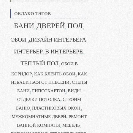
ОБЛАКО ТЭГОВ
БАНИ
ДВЕРЕЙ
ПОЛ
4
4
4
ОБОИ
ДИЗАЙН ИНТЕРЬЕРА
3
3
ИНТЕРЬЕР
В ИНТЕРЬЕРЕ
3
3
ТЕПЛЫЙ ПОЛ
ОБОИ В
3
КОРИДОР
КАК КЛЕИТЬ ОБОИ
КАК
2
2
ИЗБАВИТЬСЯ ОТ ПЛЕСЕНИ
СТЕНЫ
2
БАНИ
ГИПСОКАРТОН
ВИДЫ
2
2
ОТДЕЛКИ ПОТОЛКА
СТРОИМ
2
БАНЮ
ПЛАСТИКОВЫХ ОКОН
2
2
МЕЖКОМНАТНЫЕ ДВЕРИ
РЕМОНТ
2
ВАННОЙ КОМНАТЫ
МЕБЕЛЬ
2
2