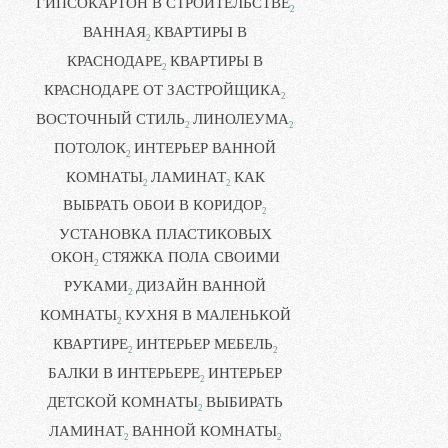
ГИПСОКАРТОН В СТРОИТЕЛЬСТВЕ
2
ВАННАЯ
КВАРТИРЫ В
2
КРАСНОДАРЕ
КВАРТИРЫ В
2
КРАСНОДАРЕ ОТ ЗАСТРОЙЩИКА
2
ВОСТОЧНЫЙ СТИЛЬ
ЛИНОЛЕУМА
2
2
ПОТОЛОК
ИНТЕРЬЕР ВАННОЙ
2
КОМНАТЫ
ЛАМИНАТ
КАК
2
2
ВЫБРАТЬ ОБОИ В КОРИДОР
2
УСТАНОВКА ПЛАСТИКОВЫХ
ОКОН
СТЯЖКА ПОЛА СВОИМИ
2
РУКАМИ
ДИЗАЙН ВАННОЙ
2
КОМНАТЫ
КУХНЯ В МАЛЕНЬКОЙ
2
КВАРТИРЕ
ИНТЕРЬЕР МЕБЕЛЬ
2
2
БАЛКИ В ИНТЕРЬЕРЕ
ИНТЕРЬЕР
2
ДЕТСКОЙ КОМНАТЫ
ВЫБИРАТЬ
2
ЛАМИНАТ
ВАННОЙ КОМНАТЫ
2
2