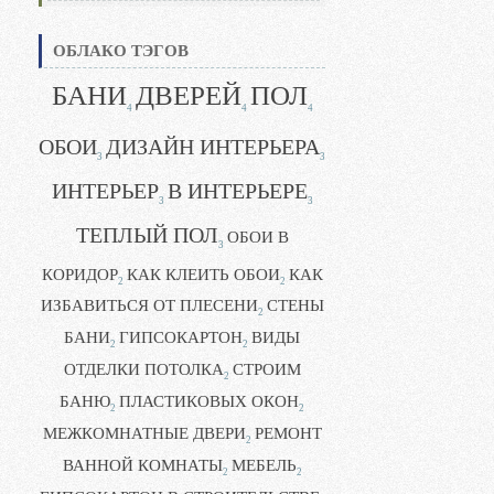
ОБЛАКО ТЭГОВ
БАНИ
ДВЕРЕЙ
ПОЛ
4
4
4
ОБОИ
ДИЗАЙН ИНТЕРЬЕРА
3
3
ИНТЕРЬЕР
В ИНТЕРЬЕРЕ
3
3
ТЕПЛЫЙ ПОЛ
ОБОИ В
3
КОРИДОР
КАК КЛЕИТЬ ОБОИ
КАК
2
2
ИЗБАВИТЬСЯ ОТ ПЛЕСЕНИ
СТЕНЫ
2
БАНИ
ГИПСОКАРТОН
ВИДЫ
2
2
ОТДЕЛКИ ПОТОЛКА
СТРОИМ
2
БАНЮ
ПЛАСТИКОВЫХ ОКОН
2
2
МЕЖКОМНАТНЫЕ ДВЕРИ
РЕМОНТ
2
ВАННОЙ КОМНАТЫ
МЕБЕЛЬ
2
2