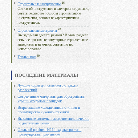
16
Строительные инструменты
Статьи об инструменте и электроинструменте,
советы экспертов, обзоры строительного
инструмента, основные характеристики
инструментов.
43
Строительные материалы
Вы задумали сделать ремонт? В этом разделе
есть все про самые популярные строительные
материалы и не очень, советы по их
использованию.
39
Теплый пол
ПОСЛЕДНИЕ МАТЕРИАЛЫ
Лучшие лодки для семейного отдыха и
развлечений
Современные материалы для обустройства
крыш и открытых площадок
Встраиваемые холодильники: отличия и
преимущества кухонной техники
Выхлопные системы в ассортименте: качество
по доступным ценам
Стальной профиль Н114: характеристики,
преимущества, применение