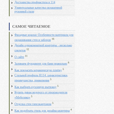
Достоинства профнастила н 114
Универсальные качества окрашенной
рулонной стали
САМОЕ ЧИТАЕМОЕ
Фасадные краски: Особенности материала для
16
окрашивания стен и заборов
Дизайн однокомнатной квартиры - несколько
12
секретов
11
О сайте
6
Заливаем фундамент для бани правильно
5
Как покрасить керамическую плитку
Стальной профиль Н114: характеристики,
5
преимущества, применение
5
Как выбрать кухонную вытяжку
Купить диван недорого от производителя
5
«Мебелико»
5
Отделка стен гипсокартоном
4
Как подобрать стиль для дизайна квартиры