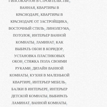
ГИПСОКАРТОН В СТРОИТЕЛЬСТВЕ
2
ВАННАЯ
КВАРТИРЫ В
2
КРАСНОДАРЕ
КВАРТИРЫ В
2
КРАСНОДАРЕ ОТ ЗАСТРОЙЩИКА
2
ВОСТОЧНЫЙ СТИЛЬ
ЛИНОЛЕУМА
2
2
ПОТОЛОК
ИНТЕРЬЕР ВАННОЙ
2
КОМНАТЫ
ЛАМИНАТ
КАК
2
2
ВЫБРАТЬ ОБОИ В КОРИДОР
2
УСТАНОВКА ПЛАСТИКОВЫХ
ОКОН
СТЯЖКА ПОЛА СВОИМИ
2
РУКАМИ
ДИЗАЙН ВАННОЙ
2
КОМНАТЫ
КУХНЯ В МАЛЕНЬКОЙ
2
КВАРТИРЕ
ИНТЕРЬЕР МЕБЕЛЬ
2
2
БАЛКИ В ИНТЕРЬЕРЕ
ИНТЕРЬЕР
2
ДЕТСКОЙ КОМНАТЫ
ВЫБИРАТЬ
2
ЛАМИНАТ
ВАННОЙ КОМНАТЫ
2
2