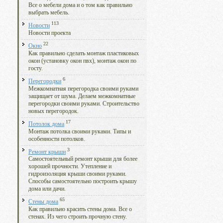
Все о мебели дома и о том как правильно
выбрать мебель.
113
Новости
Новости проекта
22
Окно
Как правильно сделать монтаж пластиковых
окон (установку окон пвх), монтаж окон по
госту.
6
Перегородки
Межкомнатная перегородка своими руками
защищает от шума. Делаем межкомнатные
перегородки своими руками. Строительство
новых перегородок.
17
Потолок дома
Монтаж потолка своими руками. Типы и
особенности потолков.
3
Ремонт крыши
Самостоятельный ремонт крыши для более
хорошей прочности. Утепление и
гидроизоляция крыши своими руками.
Способы самостоятельно построить крышу
дома или дачи.
65
Стены дома
Как правильно красить стены дома. Все о
стенах. Из чего строить прочную стену.