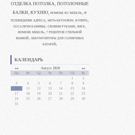
ОТДЕЛКА ПОТОЛКА
ПОТОЛОЧНЫЕ
2
БАЛКИ
КУХНЮ
HOMEME RU МЕБЕЛЬ
IP
1
2
2
ТЕЛЕВИДЕНИЕ АДРЕСА
META-KEYWORDS: КУПИТЬ
1
1
GUCA ПЕЧИ КАМИНЫ
CВОИМИ РУКАМИ
IMEX
1
1
1
HOMEME МЕБЕЛЬ
7 РЕЦЕПТОВ СТИЛЬНОЙ
1
ВАННОЙ
АККУМУЛЯТОРЫ ДЛЯ СОЛНЕЧНЫХ
1
БАТАРЕЙ
1
КАЛЕНДАРЬ
««
Август 2026
»»
Пн
Вт
Ср
Чт
Пт
Сб
Вс
1
2
3
4
5
6
7
8
9
10
11
12
13
14
15
16
17
18
19
20
21
22
23
24
25
26
27
28
29
30
31