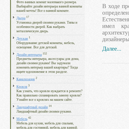
Фото ванных комнат маленького размера.
В ходе пр
Выбирайте дизайн интерьера ванной комнаты
вашей мечты! Все о ванной комнате.
определен
17
Естестве
Двери
Установка дверей своими руками. Типы и
имел кр
особенности дверей. Как выбрать
металлическую дверь.
архитек
1
дизайнеры
Детская
Оборудование детской комнаты, мебель,
освещение. Все для детской.
Далее...
152
Дизайн интерьера
Предметы интерьера, аксессуары для дома,
дизайн своими руками! Вы задумали
изменить интерьер вашей квартиры? Тогда
ищите вдохновение в этом разделе.
2
Канализация
3
Кровля
Как узнать, что кровля нуждается в ремонте?
Как правильно спланировать замену кровли?
Узнайте все о кровлях на нашем сайте.
14
Ландшафтный дизайн
Ландшафтный дизайн своими руками.
42
Мебель
Мебель для кухни, мебель для спальни,
мебель для гостинной, мебель для ванной.