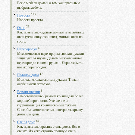
Все о мебели дома и о том как правильно
выбрать мебель.
113
Новости
Новости проекта
22
Окно
Как правильно сделать монтаж пластиковых
окон (установку окон пвх), монтаж окон по
госту.
6
Перегородки
Межкомнатная перегородка своими руками
защищает от шума. Делаем межкомнатные
перегородки своими руками. Строительство
новых перегородок.
17
Потолок дома
Монтаж потолка своими руками. Типы и
особенности потолков.
3
Ремонт крыши
Самостоятельный ремонт крыши для более
хорошей прочности. Утепление и
гидроизоляция крыши своими руками.
Способы самостоятельно построить крышу
дома или дачи.
65
Стены дома
Как правильно красить стены дома. Все о
стенах. Из чего строить прочную стену.