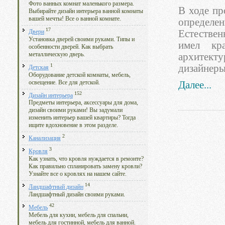
Фото ванных комнат маленького размера.
В ходе пр
Выбирайте дизайн интерьера ванной комнаты
вашей мечты! Все о ванной комнате.
определен
17
Естестве
Двери
Установка дверей своими руками. Типы и
имел кр
особенности дверей. Как выбрать
металлическую дверь.
архитек
1
дизайнеры
Детская
Оборудование детской комнаты, мебель,
освещение. Все для детской.
Далее...
152
Дизайн интерьера
Предметы интерьера, аксессуары для дома,
дизайн своими руками! Вы задумали
изменить интерьер вашей квартиры? Тогда
ищите вдохновение в этом разделе.
2
Канализация
3
Кровля
Как узнать, что кровля нуждается в ремонте?
Как правильно спланировать замену кровли?
Узнайте все о кровлях на нашем сайте.
14
Ландшафтный дизайн
Ландшафтный дизайн своими руками.
42
Мебель
Мебель для кухни, мебель для спальни,
мебель для гостинной, мебель для ванной.