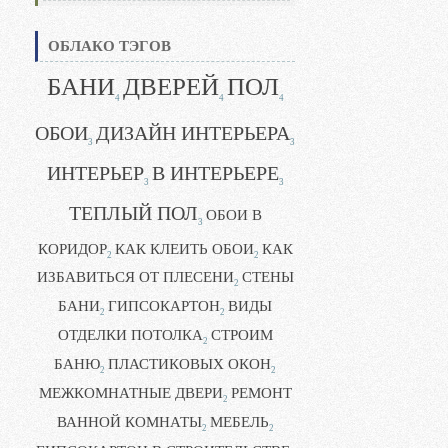
ОБЛАКО ТЭГОВ
БАНИ
ДВЕРЕЙ
ПОЛ
4
4
4
ОБОИ
ДИЗАЙН ИНТЕРЬЕРА
3
3
ИНТЕРЬЕР
В ИНТЕРЬЕРЕ
3
3
ТЕПЛЫЙ ПОЛ
ОБОИ В
3
КОРИДОР
КАК КЛЕИТЬ ОБОИ
КАК
2
2
ИЗБАВИТЬСЯ ОТ ПЛЕСЕНИ
СТЕНЫ
2
БАНИ
ГИПСОКАРТОН
ВИДЫ
2
2
ОТДЕЛКИ ПОТОЛКА
СТРОИМ
2
БАНЮ
ПЛАСТИКОВЫХ ОКОН
2
2
МЕЖКОМНАТНЫЕ ДВЕРИ
РЕМОНТ
2
ВАННОЙ КОМНАТЫ
МЕБЕЛЬ
2
2