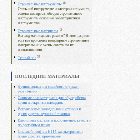
16
Строительные инструменты
Статьи об инструменте и электроинструменте,
советы экспертов, обзоры строительного
инструмента, основные характеристики
инструментов.
43
Строительные материалы
Вы задумали сделать ремонт? В этом разделе
есть все про самые популярные строительные
материалы и не очень, советы по их
использованию.
39
Теплый пол
ПОСЛЕДНИЕ МАТЕРИАЛЫ
Лучшие лодки для семейного отдыха и
развлечений
Современные материалы для обустройства
крыш и открытых площадок
Встраиваемые холодильники: отличия и
преимущества кухонной техники
Выхлопные системы в ассортименте: качество
по доступным ценам
Стальной профиль Н114: характеристики,
преимущества, применение