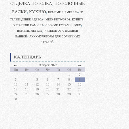
ОТДЕЛКА ПОТОЛКА
ПОТОЛОЧНЫЕ
2
БАЛКИ
КУХНЮ
HOMEME RU МЕБЕЛЬ
IP
1
2
2
ТЕЛЕВИДЕНИЕ АДРЕСА
META-KEYWORDS: КУПИТЬ
1
1
GUCA ПЕЧИ КАМИНЫ
CВОИМИ РУКАМИ
IMEX
1
1
1
HOMEME МЕБЕЛЬ
7 РЕЦЕПТОВ СТИЛЬНОЙ
1
ВАННОЙ
АККУМУЛЯТОРЫ ДЛЯ СОЛНЕЧНЫХ
1
БАТАРЕЙ
1
КАЛЕНДАРЬ
««
Август 2026
»»
Пн
Вт
Ср
Чт
Пт
Сб
Вс
1
2
3
4
5
6
7
8
9
10
11
12
13
14
15
16
17
18
19
20
21
22
23
24
25
26
27
28
29
30
31