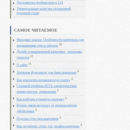
Достоинства профнастила н 114
Универсальные качества окрашенной
рулонной стали
САМОЕ ЧИТАЕМОЕ
Фасадные краски: Особенности материала для
16
окрашивания стен и заборов
Дизайн однокомнатной квартиры - несколько
12
секретов
11
О сайте
6
Заливаем фундамент для бани правильно
5
Как покрасить керамическую плитку
Стальной профиль Н114: характеристики,
5
преимущества, применение
5
Как выбрать кухонную вытяжку
Купить диван недорого от производителя
5
«Мебелико»
5
Отделка стен гипсокартоном
4
Как подобрать стиль для дизайна квартиры