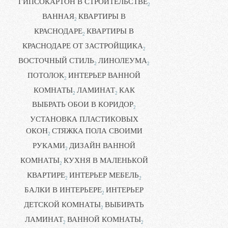
ГИПСОКАРТОН В СТРОИТЕЛЬСТВЕ
2
ВАННАЯ
КВАРТИРЫ В
2
КРАСНОДАРЕ
КВАРТИРЫ В
2
КРАСНОДАРЕ ОТ ЗАСТРОЙЩИКА
2
ВОСТОЧНЫЙ СТИЛЬ
ЛИНОЛЕУМА
2
2
ПОТОЛОК
ИНТЕРЬЕР ВАННОЙ
2
КОМНАТЫ
ЛАМИНАТ
КАК
2
2
ВЫБРАТЬ ОБОИ В КОРИДОР
2
УСТАНОВКА ПЛАСТИКОВЫХ
ОКОН
СТЯЖКА ПОЛА СВОИМИ
2
РУКАМИ
ДИЗАЙН ВАННОЙ
2
КОМНАТЫ
КУХНЯ В МАЛЕНЬКОЙ
2
КВАРТИРЕ
ИНТЕРЬЕР МЕБЕЛЬ
2
2
БАЛКИ В ИНТЕРЬЕРЕ
ИНТЕРЬЕР
2
ДЕТСКОЙ КОМНАТЫ
ВЫБИРАТЬ
2
ЛАМИНАТ
ВАННОЙ КОМНАТЫ
2
2