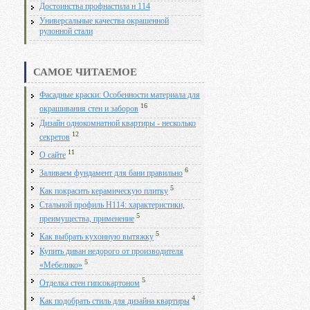
Достоинства профнастила н 114
Универсальные качества окрашенной
рулонной стали
САМОЕ ЧИТАЕМОЕ
Фасадные краски: Особенности материала для
16
окрашивания стен и заборов
Дизайн однокомнатной квартиры - несколько
12
секретов
11
О сайте
6
Заливаем фундамент для бани правильно
5
Как покрасить керамическую плитку
Стальной профиль Н114: характеристики,
5
преимущества, применение
5
Как выбрать кухонную вытяжку
Купить диван недорого от производителя
5
«Мебелико»
5
Отделка стен гипсокартоном
4
Как подобрать стиль для дизайна квартиры