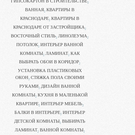
ГИПСОКАРТОН В СТРОИТЕЛЬСТВЕ
2
ВАННАЯ
КВАРТИРЫ В
2
КРАСНОДАРЕ
КВАРТИРЫ В
2
КРАСНОДАРЕ ОТ ЗАСТРОЙЩИКА
2
ВОСТОЧНЫЙ СТИЛЬ
ЛИНОЛЕУМА
2
2
ПОТОЛОК
ИНТЕРЬЕР ВАННОЙ
2
КОМНАТЫ
ЛАМИНАТ
КАК
2
2
ВЫБРАТЬ ОБОИ В КОРИДОР
2
УСТАНОВКА ПЛАСТИКОВЫХ
ОКОН
СТЯЖКА ПОЛА СВОИМИ
2
РУКАМИ
ДИЗАЙН ВАННОЙ
2
КОМНАТЫ
КУХНЯ В МАЛЕНЬКОЙ
2
КВАРТИРЕ
ИНТЕРЬЕР МЕБЕЛЬ
2
2
БАЛКИ В ИНТЕРЬЕРЕ
ИНТЕРЬЕР
2
ДЕТСКОЙ КОМНАТЫ
ВЫБИРАТЬ
2
ЛАМИНАТ
ВАННОЙ КОМНАТЫ
2
2