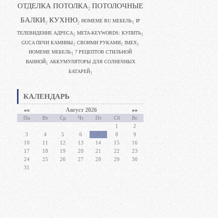
ОТДЕЛКА ПОТОЛКА
ПОТОЛОЧНЫЕ
2
БАЛКИ
КУХНЮ
HOMEME RU МЕБЕЛЬ
IP
1
2
2
ТЕЛЕВИДЕНИЕ АДРЕСА
META-KEYWORDS: КУПИТЬ
1
1
GUCA ПЕЧИ КАМИНЫ
CВОИМИ РУКАМИ
IMEX
1
1
1
HOMEME МЕБЕЛЬ
7 РЕЦЕПТОВ СТИЛЬНОЙ
1
ВАННОЙ
АККУМУЛЯТОРЫ ДЛЯ СОЛНЕЧНЫХ
1
БАТАРЕЙ
1
КАЛЕНДАРЬ
««
Август 2026
»»
Пн
Вт
Ср
Чт
Пт
Сб
Вс
1
2
3
4
5
6
7
8
9
10
11
12
13
14
15
16
17
18
19
20
21
22
23
24
25
26
27
28
29
30
31