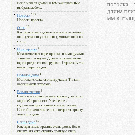
потолка -
Все о мебели дома и о том как правильно
выбрать мебель.
длина пли
113
Новости
мм в толщи
Новости проекта
22
Окно
Как правильно сделать монтаж пластиковых
окон (установку окон пвх), монтаж окон по
госту.
6
Перегородки
Межкомнатная перегородка своими руками
защищает от шума. Делаем межкомнатные
перегородки своими руками. Строительство
новых перегородок.
17
Потолок дома
Монтаж потолка своими руками. Типы и
особенности потолков.
3
Ремонт крыши
Самостоятельный ремонт крыши для более
хорошей прочности. Утепление и
гидроизоляция крыши своими руками.
Способы самостоятельно построить крышу
дома или дачи.
65
Стены дома
Как правильно красить стены дома. Все о
стенах. Из чего строить прочную стену.