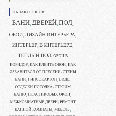
ОБЛАКО ТЭГОВ
БАНИ
ДВЕРЕЙ
ПОЛ
4
4
4
ОБОИ
ДИЗАЙН ИНТЕРЬЕРА
3
3
ИНТЕРЬЕР
В ИНТЕРЬЕРЕ
3
3
ТЕПЛЫЙ ПОЛ
ОБОИ В
3
КОРИДОР
КАК КЛЕИТЬ ОБОИ
КАК
2
2
ИЗБАВИТЬСЯ ОТ ПЛЕСЕНИ
СТЕНЫ
2
БАНИ
ГИПСОКАРТОН
ВИДЫ
2
2
ОТДЕЛКИ ПОТОЛКА
СТРОИМ
2
БАНЮ
ПЛАСТИКОВЫХ ОКОН
2
2
МЕЖКОМНАТНЫЕ ДВЕРИ
РЕМОНТ
2
ВАННОЙ КОМНАТЫ
МЕБЕЛЬ
2
2