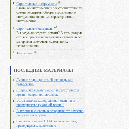
16
Строительные инструменты
Статьи об инструменте и электроинструменте,
советы экспертов, обзоры строительного
инструмента, основные характеристики
инструментов.
43
Строительные материалы
Вы задумали сделать ремонт? В этом разделе
есть все про самые популярные строительные
материалы и не очень, советы по их
использованию.
39
Теплый пол
ПОСЛЕДНИЕ МАТЕРИАЛЫ
Лучшие лодки для семейного отдыха и
развлечений
Современные материалы для обустройства
крыш и открытых площадок
Встраиваемые холодильники: отличия и
преимущества кухонной техники
Выхлопные системы в ассортименте: качество
по доступным ценам
Стальной профиль Н114: характеристики,
преимущества, применение