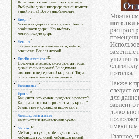
Фото ванных комнат маленького размера.
Выбирайте дизайн интерьера ванной комнаты
вашей мечты! Все о ванной комнате.
Можно сме
17
Двери
потолки 
Установка дверей своими руками. Типы и
распростр
особенности дверей. Как выбрать
металлическую дверь.
помещения
1
Детская
Использов
Оборудование детской комнаты, мебель,
заметные 
освещение. Все для детской.
увеличить
152
Дизайн интерьера
Предметы интерьера, аксессуары для дома,
благополу
дизайн своими руками! Вы задумали
потолка.
изменить интерьер вашей квартиры? Тогда
ищите вдохновение в этом разделе.
Также к п
2
Канализация
следует о
3
Кровля
для данно
Как узнать, что кровля нуждается в ремонте?
Как правильно спланировать замену кровли?
зависит о
Узнайте все о кровлях на нашем сайте.
довольно 
14
Ландшафтный дизайн
позволяет
Ландшафтный дизайн своими руками.
имеющим с
42
Мебель
Мебель для кухни, мебель для спальни,
Главное, 
мебель для гостинной, мебель для ванной.