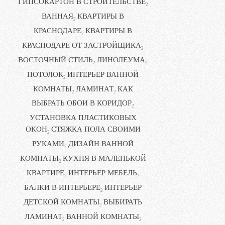
ГИПСОКАРТОН В СТРОИТЕЛЬСТВЕ
2
ВАННАЯ
КВАРТИРЫ В
2
КРАСНОДАРЕ
КВАРТИРЫ В
2
КРАСНОДАРЕ ОТ ЗАСТРОЙЩИКА
2
ВОСТОЧНЫЙ СТИЛЬ
ЛИНОЛЕУМА
2
2
ПОТОЛОК
ИНТЕРЬЕР ВАННОЙ
2
КОМНАТЫ
ЛАМИНАТ
КАК
2
2
ВЫБРАТЬ ОБОИ В КОРИДОР
2
УСТАНОВКА ПЛАСТИКОВЫХ
ОКОН
СТЯЖКА ПОЛА СВОИМИ
2
РУКАМИ
ДИЗАЙН ВАННОЙ
2
КОМНАТЫ
КУХНЯ В МАЛЕНЬКОЙ
2
КВАРТИРЕ
ИНТЕРЬЕР МЕБЕЛЬ
2
2
БАЛКИ В ИНТЕРЬЕРЕ
ИНТЕРЬЕР
2
ДЕТСКОЙ КОМНАТЫ
ВЫБИРАТЬ
2
ЛАМИНАТ
ВАННОЙ КОМНАТЫ
2
2