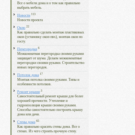
Все о мебели дома и о том как правильно
выбрать мебель.
113
Новости
Новости проекта
22
Окно
Как правильно сделать монтаж пластиковых
окон (установку окон пвх), монтаж окон по
госту.
6
Перегородки
Межкомнатная перегородка своими руками
защищает от шума. Делаем межкомнатные
перегородки своими руками. Строительство
новых перегородок.
17
Потолок дома
Монтаж потолка своими руками. Типы и
особенности потолков.
3
Ремонт крыши
Самостоятельный ремонт крыши для более
хорошей прочности. Утепление и
гидроизоляция крыши своими руками.
Способы самостоятельно построить крышу
дома или дачи.
65
Стены дома
Как правильно красить стены дома. Все о
стенах. Из чего строить прочную стену.