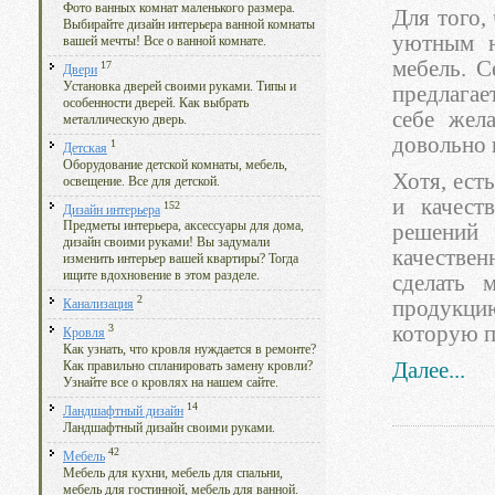
Фото ванных комнат маленького размера.
Для того,
Выбирайте дизайн интерьера ванной комнаты
уютным н
вашей мечты! Все о ванной комнате.
мебель. С
17
Двери
Установка дверей своими руками. Типы и
предлагае
особенности дверей. Как выбрать
себе жел
металлическую дверь.
довольно в
1
Детская
Оборудование детской комнаты, мебель,
Хотя, ест
освещение. Все для детской.
и качест
152
Дизайн интерьера
Предметы интерьера, аксессуары для дома,
решений
дизайн своими руками! Вы задумали
качествен
изменить интерьер вашей квартиры? Тогда
ищите вдохновение в этом разделе.
сделать 
2
продукцию
Канализация
которую п
3
Кровля
Как узнать, что кровля нуждается в ремонте?
Далее...
Как правильно спланировать замену кровли?
Узнайте все о кровлях на нашем сайте.
14
Ландшафтный дизайн
Ландшафтный дизайн своими руками.
42
Мебель
Мебель для кухни, мебель для спальни,
мебель для гостинной, мебель для ванной.