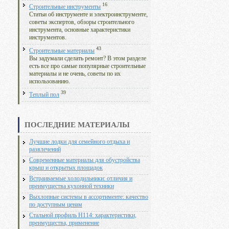
16
Строительные инструменты
Статьи об инструменте и электроинструменте,
советы экспертов, обзоры строительного
инструмента, основные характеристики
инструментов.
43
Строительные материалы
Вы задумали сделать ремонт? В этом разделе
есть все про самые популярные строительные
материалы и не очень, советы по их
использованию.
39
Теплый пол
ПОСЛЕДНИЕ МАТЕРИАЛЫ
Лучшие лодки для семейного отдыха и
развлечений
Современные материалы для обустройства
крыш и открытых площадок
Встраиваемые холодильники: отличия и
преимущества кухонной техники
Выхлопные системы в ассортименте: качество
по доступным ценам
Стальной профиль Н114: характеристики,
преимущества, применение