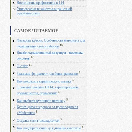
Достоинства профнастила н 114
Универсальные качества окрашенной
рулонной стали
САМОЕ ЧИТАЕМОЕ
Фасадные краски: Особенности материала для
16
окрашивания стен и заборов
Дизайн однокомнатной квартиры - несколько
12
секретов
11
О сайте
6
Заливаем фундамент для бани правильно
5
Как покрасить керамическую плитку
Стальной профиль Н114: характеристики,
5
преимущества, применение
5
Как выбрать кухонную вытяжку
Купить диван недорого от производителя
5
«Мебелико»
5
Отделка стен гипсокартоном
4
Как подобрать стиль для дизайна квартиры