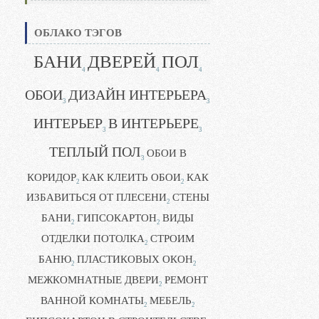
ОБЛАКО ТЭГОВ
БАНИ
ДВЕРЕЙ
ПОЛ
4
4
4
ОБОИ
ДИЗАЙН ИНТЕРЬЕРА
3
3
ИНТЕРЬЕР
В ИНТЕРЬЕРЕ
3
3
ТЕПЛЫЙ ПОЛ
ОБОИ В
3
КОРИДОР
КАК КЛЕИТЬ ОБОИ
КАК
2
2
ИЗБАВИТЬСЯ ОТ ПЛЕСЕНИ
СТЕНЫ
2
БАНИ
ГИПСОКАРТОН
ВИДЫ
2
2
ОТДЕЛКИ ПОТОЛКА
СТРОИМ
2
БАНЮ
ПЛАСТИКОВЫХ ОКОН
2
2
МЕЖКОМНАТНЫЕ ДВЕРИ
РЕМОНТ
2
ВАННОЙ КОМНАТЫ
МЕБЕЛЬ
2
2