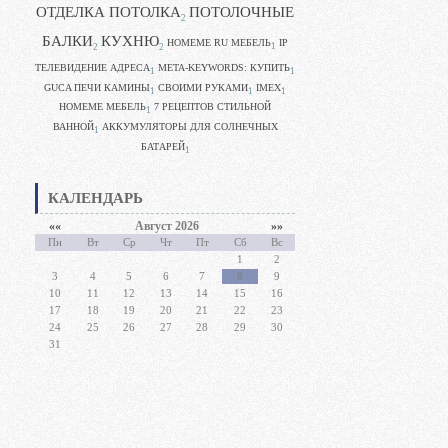
ОТДЕЛКА ПОТОЛКА
ПОТОЛОЧНЫЕ
2
БАЛКИ
КУХНЮ
HOMEME RU МЕБЕЛЬ
IP
1
2
2
ТЕЛЕВИДЕНИЕ АДРЕСА
META-KEYWORDS: КУПИТЬ
1
1
GUCA ПЕЧИ КАМИНЫ
CВОИМИ РУКАМИ
IMEX
1
1
1
HOMEME МЕБЕЛЬ
7 РЕЦЕПТОВ СТИЛЬНОЙ
1
ВАННОЙ
АККУМУЛЯТОРЫ ДЛЯ СОЛНЕЧНЫХ
1
БАТАРЕЙ
1
КАЛЕНДАРЬ
««
Август 2026
»»
Пн
Вт
Ср
Чт
Пт
Сб
Вс
1
2
3
4
5
6
7
8
9
10
11
12
13
14
15
16
17
18
19
20
21
22
23
24
25
26
27
28
29
30
31