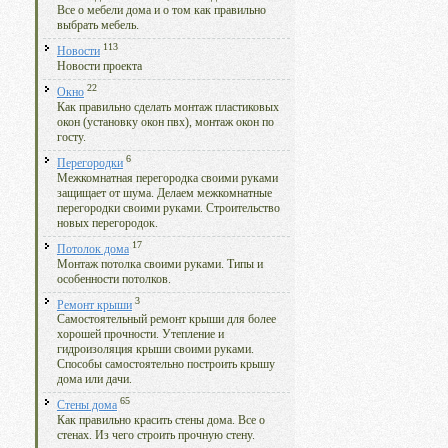
Все о мебели дома и о том как правильно
выбрать мебель.
113
Новости
Новости проекта
22
Окно
Как правильно сделать монтаж пластиковых
окон (установку окон пвх), монтаж окон по
госту.
6
Перегородки
Межкомнатная перегородка своими руками
защищает от шума. Делаем межкомнатные
перегородки своими руками. Строительство
новых перегородок.
17
Потолок дома
Монтаж потолка своими руками. Типы и
особенности потолков.
3
Ремонт крыши
Самостоятельный ремонт крыши для более
хорошей прочности. Утепление и
гидроизоляция крыши своими руками.
Способы самостоятельно построить крышу
дома или дачи.
65
Стены дома
Как правильно красить стены дома. Все о
стенах. Из чего строить прочную стену.