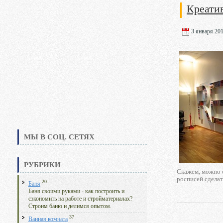
Креати
3 января 201
МЫ В СОЦ. СЕТЯХ
РУБРИКИ
Скажем, можно с
росписей сделат
20
Баня
Баня своими руками - как построить и
сэкономить на работе и стройматериалах?
Строим баню и делимся опытом.
37
Ванная комната