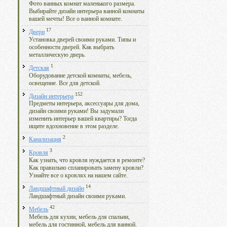
Фото ванных комнат маленького размера.
Выбирайте дизайн интерьера ванной комнаты
вашей мечты! Все о ванной комнате.
17
Двери
Установка дверей своими руками. Типы и
особенности дверей. Как выбрать
металлическую дверь.
1
Детская
Оборудование детской комнаты, мебель,
освещение. Все для детской.
152
Дизайн интерьера
Предметы интерьера, аксессуары для дома,
дизайн своими руками! Вы задумали
изменить интерьер вашей квартиры? Тогда
ищите вдохновение в этом разделе.
2
Канализация
3
Кровля
Как узнать, что кровля нуждается в ремонте?
Как правильно спланировать замену кровли?
Узнайте все о кровлях на нашем сайте.
14
Ландшафтный дизайн
Ландшафтный дизайн своими руками.
42
Мебель
Мебель для кухни, мебель для спальни,
мебель для гостинной, мебель для ванной.