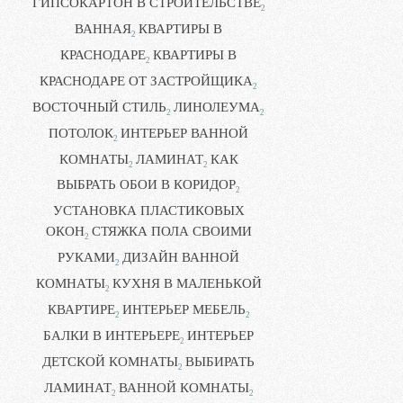
ГИПСОКАРТОН В СТРОИТЕЛЬСТВЕ
2
ВАННАЯ
КВАРТИРЫ В
2
КРАСНОДАРЕ
КВАРТИРЫ В
2
КРАСНОДАРЕ ОТ ЗАСТРОЙЩИКА
2
ВОСТОЧНЫЙ СТИЛЬ
ЛИНОЛЕУМА
2
2
ПОТОЛОК
ИНТЕРЬЕР ВАННОЙ
2
КОМНАТЫ
ЛАМИНАТ
КАК
2
2
ВЫБРАТЬ ОБОИ В КОРИДОР
2
УСТАНОВКА ПЛАСТИКОВЫХ
ОКОН
СТЯЖКА ПОЛА СВОИМИ
2
РУКАМИ
ДИЗАЙН ВАННОЙ
2
КОМНАТЫ
КУХНЯ В МАЛЕНЬКОЙ
2
КВАРТИРЕ
ИНТЕРЬЕР МЕБЕЛЬ
2
2
БАЛКИ В ИНТЕРЬЕРЕ
ИНТЕРЬЕР
2
ДЕТСКОЙ КОМНАТЫ
ВЫБИРАТЬ
2
ЛАМИНАТ
ВАННОЙ КОМНАТЫ
2
2