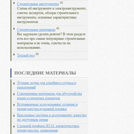
16
Строительные инструменты
Статьи об инструменте и электроинструменте,
советы экспертов, обзоры строительного
инструмента, основные характеристики
инструментов.
43
Строительные материалы
Вы задумали сделать ремонт? В этом разделе
есть все про самые популярные строительные
материалы и не очень, советы по их
использованию.
39
Теплый пол
ПОСЛЕДНИЕ МАТЕРИАЛЫ
Лучшие лодки для семейного отдыха и
развлечений
Современные материалы для обустройства
крыш и открытых площадок
Встраиваемые холодильники: отличия и
преимущества кухонной техники
Выхлопные системы в ассортименте: качество
по доступным ценам
Стальной профиль Н114: характеристики,
преимущества, применение