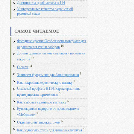
Достоинства профнастила н 114
Универсальные качества окрашенной
рулонной стали
САМОЕ ЧИТАЕМОЕ
Фасадные краски: Особенности материала для
16
окрашивания стен и заборов
Дизайн однокомнатной квартиры - несколько
12
секретов
11
О сайте
6
Заливаем фундамент для бани правильно
5
Как покрасить керамическую плитку
Стальной профиль Н114: характеристики,
5
преимущества, применение
5
Как выбрать кухонную вытяжку
Купить диван недорого от производителя
5
«Мебелико»
5
Отделка стен гипсокартоном
4
Как подобрать стиль для дизайна квартиры