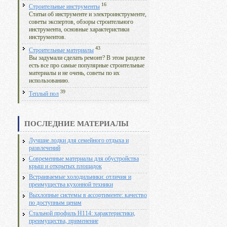
16
Строительные инструменты
Статьи об инструменте и электроинструменте,
советы экспертов, обзоры строительного
инструмента, основные характеристики
инструментов.
43
Строительные материалы
Вы задумали сделать ремонт? В этом разделе
есть все про самые популярные строительные
материалы и не очень, советы по их
использованию.
39
Теплый пол
ПОСЛЕДНИЕ МАТЕРИАЛЫ
Лучшие лодки для семейного отдыха и
развлечений
Современные материалы для обустройства
крыш и открытых площадок
Встраиваемые холодильники: отличия и
преимущества кухонной техники
Выхлопные системы в ассортименте: качество
по доступным ценам
Стальной профиль Н114: характеристики,
преимущества, применение