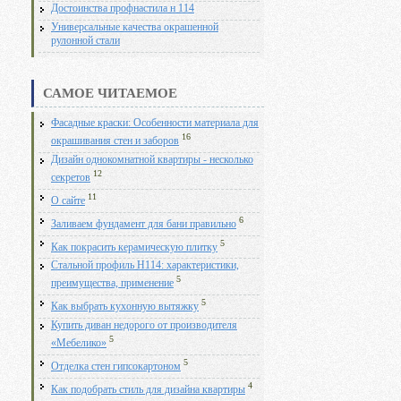
Достоинства профнастила н 114
Универсальные качества окрашенной
рулонной стали
САМОЕ ЧИТАЕМОЕ
Фасадные краски: Особенности материала для
16
окрашивания стен и заборов
Дизайн однокомнатной квартиры - несколько
12
секретов
11
О сайте
6
Заливаем фундамент для бани правильно
5
Как покрасить керамическую плитку
Стальной профиль Н114: характеристики,
5
преимущества, применение
5
Как выбрать кухонную вытяжку
Купить диван недорого от производителя
5
«Мебелико»
5
Отделка стен гипсокартоном
4
Как подобрать стиль для дизайна квартиры