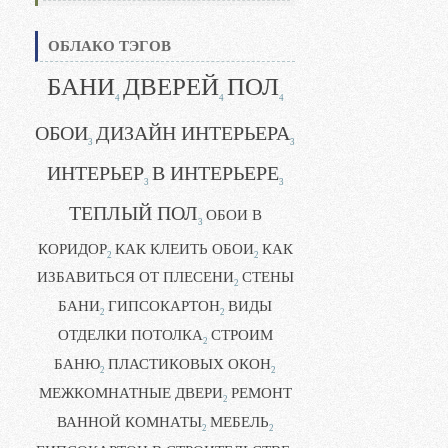
ОБЛАКО ТЭГОВ
БАНИ
ДВЕРЕЙ
ПОЛ
4
4
4
ОБОИ
ДИЗАЙН ИНТЕРЬЕРА
3
3
ИНТЕРЬЕР
В ИНТЕРЬЕРЕ
3
3
ТЕПЛЫЙ ПОЛ
ОБОИ В
3
КОРИДОР
КАК КЛЕИТЬ ОБОИ
КАК
2
2
ИЗБАВИТЬСЯ ОТ ПЛЕСЕНИ
СТЕНЫ
2
БАНИ
ГИПСОКАРТОН
ВИДЫ
2
2
ОТДЕЛКИ ПОТОЛКА
СТРОИМ
2
БАНЮ
ПЛАСТИКОВЫХ ОКОН
2
2
МЕЖКОМНАТНЫЕ ДВЕРИ
РЕМОНТ
2
ВАННОЙ КОМНАТЫ
МЕБЕЛЬ
2
2