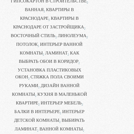
ГИПСОКАРТОН В СТРОИТЕЛЬСТВЕ
2
ВАННАЯ
КВАРТИРЫ В
2
КРАСНОДАРЕ
КВАРТИРЫ В
2
КРАСНОДАРЕ ОТ ЗАСТРОЙЩИКА
2
ВОСТОЧНЫЙ СТИЛЬ
ЛИНОЛЕУМА
2
2
ПОТОЛОК
ИНТЕРЬЕР ВАННОЙ
2
КОМНАТЫ
ЛАМИНАТ
КАК
2
2
ВЫБРАТЬ ОБОИ В КОРИДОР
2
УСТАНОВКА ПЛАСТИКОВЫХ
ОКОН
СТЯЖКА ПОЛА СВОИМИ
2
РУКАМИ
ДИЗАЙН ВАННОЙ
2
КОМНАТЫ
КУХНЯ В МАЛЕНЬКОЙ
2
КВАРТИРЕ
ИНТЕРЬЕР МЕБЕЛЬ
2
2
БАЛКИ В ИНТЕРЬЕРЕ
ИНТЕРЬЕР
2
ДЕТСКОЙ КОМНАТЫ
ВЫБИРАТЬ
2
ЛАМИНАТ
ВАННОЙ КОМНАТЫ
2
2