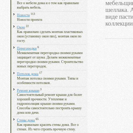
мебельщи
Все о мебели дома и о том как правильно
выбрать мебель.
шеллака. 
113
Новости
виде паст
Новости проекта
коллекции 
22
Окно
Как правильно сделать монтаж пластиковых
окон (установку окон пвх), монтаж окон по
госту.
6
Перегородки
Межкомнатная перегородка своими руками
защищает от шума. Делаем межкомнатные
перегородки своими руками. Строительство
новых перегородок.
17
Потолок дома
Монтаж потолка своими руками. Типы и
особенности потолков.
3
Ремонт крыши
Самостоятельный ремонт крыши для более
хорошей прочности. Утепление и
гидроизоляция крыши своими руками.
Способы самостоятельно построить крышу
дома или дачи.
65
Стены дома
Как правильно красить стены дома. Все о
стенах. Из чего строить прочную стену.