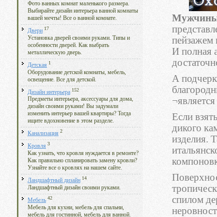
Фото ванных комнат маленького размера.
Выбирайте дизайн интерьера ванной комнаты
Мужчины
вашей мечты! Все о ванной комнате.
представл
17
Двери
Установка дверей своими руками. Типы и
пейзажем 
особенности дверей. Как выбрать
И полная а
металлическую дверь.
достаточн
1
Детская
Оборудование детской комнаты, мебель,
А подчерк
освещение. Все для детской.
благородн
152
Дизайн интерьера
¬является
Предметы интерьера, аксессуары для дома,
дизайн своими руками! Вы задумали
изменить интерьер вашей квартиры? Тогда
Если взят
ищите вдохновение в этом разделе.
дикого ка
2
Канализация
изделия. 
3
Кровля
итальянск
Как узнать, что кровля нуждается в ремонте?
компоновк
Как правильно спланировать замену кровли?
Узнайте все о кровлях на нашем сайте.
Поверхнос
14
Ландшафтный дизайн
тропическ
Ландшафтный дизайн своими руками.
спилом де
42
Мебель
Мебель для кухни, мебель для спальни,
неровност
мебель для гостинной, мебель для ванной.