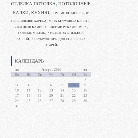
ОТДЕЛКА ПОТОЛКА
ПОТОЛОЧНЫЕ
2
БАЛКИ
КУХНЮ
HOMEME RU МЕБЕЛЬ
IP
1
2
2
ТЕЛЕВИДЕНИЕ АДРЕСА
META-KEYWORDS: КУПИТЬ
1
1
GUCA ПЕЧИ КАМИНЫ
CВОИМИ РУКАМИ
IMEX
1
1
1
HOMEME МЕБЕЛЬ
7 РЕЦЕПТОВ СТИЛЬНОЙ
1
ВАННОЙ
АККУМУЛЯТОРЫ ДЛЯ СОЛНЕЧНЫХ
1
БАТАРЕЙ
1
КАЛЕНДАРЬ
««
Август 2026
»»
Пн
Вт
Ср
Чт
Пт
Сб
Вс
1
2
3
4
5
6
7
8
9
10
11
12
13
14
15
16
17
18
19
20
21
22
23
24
25
26
27
28
29
30
31