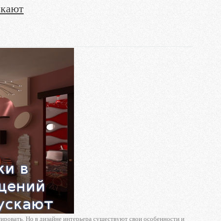
скают
ровать. Но в дизайне интерьера существуют свои особенности и