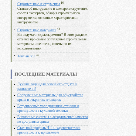
16
Строительные инструменты
Статьи об инструменте и электроинструменте,
советы экспертов, обзоры строительного
инструмента, основные характеристики
инструментов.
43
Строительные материалы
Вы задумали сделать ремонт? В этом разделе
есть все про самые популярные строительные
материалы и не очень, советы по их
использованию.
39
Теплый пол
ПОСЛЕДНИЕ МАТЕРИАЛЫ
Лучшие лодки для семейного отдыха и
развлечений
Современные материалы для обустройства
крыш и открытых площадок
Встраиваемые холодильники: отличия и
преимущества кухонной техники
Выхлопные системы в ассортименте: качество
по доступным ценам
Стальной профиль Н114: характеристики,
преимущества, применение