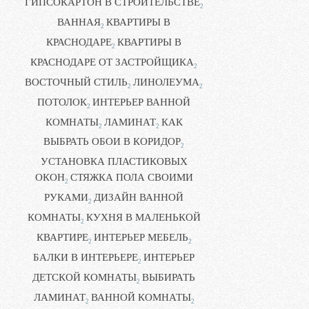
ГИПСОКАРТОН В СТРОИТЕЛЬСТВЕ
2
ВАННАЯ
КВАРТИРЫ В
2
КРАСНОДАРЕ
КВАРТИРЫ В
2
КРАСНОДАРЕ ОТ ЗАСТРОЙЩИКА
2
ВОСТОЧНЫЙ СТИЛЬ
ЛИНОЛЕУМА
2
2
ПОТОЛОК
ИНТЕРЬЕР ВАННОЙ
2
КОМНАТЫ
ЛАМИНАТ
КАК
2
2
ВЫБРАТЬ ОБОИ В КОРИДОР
2
УСТАНОВКА ПЛАСТИКОВЫХ
ОКОН
СТЯЖКА ПОЛА СВОИМИ
2
РУКАМИ
ДИЗАЙН ВАННОЙ
2
КОМНАТЫ
КУХНЯ В МАЛЕНЬКОЙ
2
КВАРТИРЕ
ИНТЕРЬЕР МЕБЕЛЬ
2
2
БАЛКИ В ИНТЕРЬЕРЕ
ИНТЕРЬЕР
2
ДЕТСКОЙ КОМНАТЫ
ВЫБИРАТЬ
2
ЛАМИНАТ
ВАННОЙ КОМНАТЫ
2
2