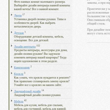
Фото ванных комнат маленького размера.
законы, а при н
Выбирайте дизайн интерьера ванной комнаты
Практически у к
вашей мечты! Все о ванной комнате.
расположенные н
17
Двери
большинстве сл
Установка дверей своими руками. Типы и
Они главным обр
особенности дверей. Как выбрать
общий стиль.
металлическую дверь.
При дизайне пом
1
Детская
могут стать ист
Оборудование детской комнаты, мебель,
освещение. Все для детской.
152
Дизайн интерьера
Предметы интерьера, аксессуары для дома,
дизайн своими руками! Вы задумали
изменить интерьер вашей квартиры? Тогда
ищите вдохновение в этом разделе.
2
Канализация
3
Кровля
Как узнать, что кровля нуждается в ремонте?
Как правильно спланировать замену кровли?
Узнайте все о кровлях на нашем сайте.
14
Ландшафтный дизайн
Ландшафтный дизайн своими руками.
42
Мебель
Мебель для кухни, мебель для спальни,
мебель для гостинной, мебель для ванной.