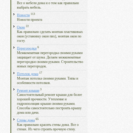
Все о мебели дома и о том как правильно
выбрать мебель.
113
Новости
Новости проекта
22
Окно
Как правильно сделать монтаж пластиковых
окон (установку окон пвх), монтаж окон по
госту.
6
Перегородки
Межкомнатная перегородка своими руками
защищает от шума. Делаем межкомнатные
перегородки своими руками. Строительство
новых перегородок.
17
Потолок дома
Монтаж потолка своими руками. Типы и
особенности потолков.
3
Ремонт крыши
Самостоятельный ремонт крыши для более
хорошей прочности. Утепление и
гидроизоляция крыши своими руками.
Способы самостоятельно построить крышу
дома или дачи.
65
Стены дома
Как правильно красить стены дома. Все о
стенах. Из чего строить прочную стену.