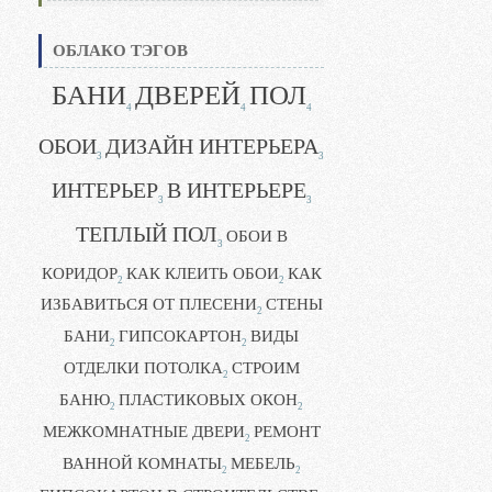
ОБЛАКО ТЭГОВ
БАНИ
ДВЕРЕЙ
ПОЛ
4
4
4
ОБОИ
ДИЗАЙН ИНТЕРЬЕРА
3
3
ИНТЕРЬЕР
В ИНТЕРЬЕРЕ
3
3
ТЕПЛЫЙ ПОЛ
ОБОИ В
3
КОРИДОР
КАК КЛЕИТЬ ОБОИ
КАК
2
2
ИЗБАВИТЬСЯ ОТ ПЛЕСЕНИ
СТЕНЫ
2
БАНИ
ГИПСОКАРТОН
ВИДЫ
2
2
ОТДЕЛКИ ПОТОЛКА
СТРОИМ
2
БАНЮ
ПЛАСТИКОВЫХ ОКОН
2
2
МЕЖКОМНАТНЫЕ ДВЕРИ
РЕМОНТ
2
ВАННОЙ КОМНАТЫ
МЕБЕЛЬ
2
2