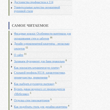
Достоинства профнастила н 114
Универсальные качества окрашенной
рулонной стали
САМОЕ ЧИТАЕМОЕ
Фасадные краски: Особенности материала для
16
окрашивания стен и заборов
Дизайн однокомнатной квартиры - несколько
12
секретов
11
О сайте
6
Заливаем фундамент для бани правильно
5
Как покрасить керамическую плитку
Стальной профиль Н114: характеристики,
5
преимущества, применение
5
Как выбрать кухонную вытяжку
Купить диван недорого от производителя
5
«Мебелико»
5
Отделка стен гипсокартоном
4
Как подобрать стиль для дизайна квартиры