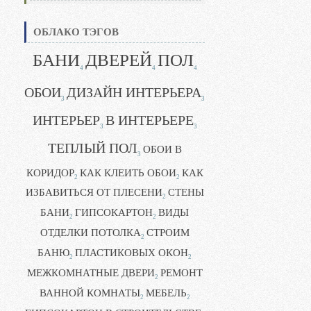
ОБЛАКО ТЭГОВ
БАНИ
ДВЕРЕЙ
ПОЛ
4
4
4
ОБОИ
ДИЗАЙН ИНТЕРЬЕРА
3
3
ИНТЕРЬЕР
В ИНТЕРЬЕРЕ
3
3
ТЕПЛЫЙ ПОЛ
ОБОИ В
3
КОРИДОР
КАК КЛЕИТЬ ОБОИ
КАК
2
2
ИЗБАВИТЬСЯ ОТ ПЛЕСЕНИ
СТЕНЫ
2
БАНИ
ГИПСОКАРТОН
ВИДЫ
2
2
ОТДЕЛКИ ПОТОЛКА
СТРОИМ
2
БАНЮ
ПЛАСТИКОВЫХ ОКОН
2
2
МЕЖКОМНАТНЫЕ ДВЕРИ
РЕМОНТ
2
ВАННОЙ КОМНАТЫ
МЕБЕЛЬ
2
2