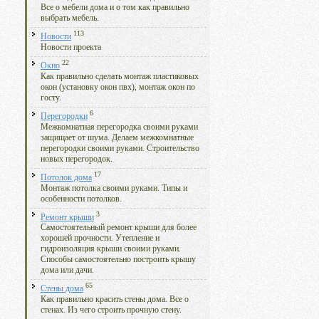
Все о мебели дома и о том как правильно
выбрать мебель.
113
Новости
Новости проекта
22
Окно
Как правильно сделать монтаж пластиковых
окон (установку окон пвх), монтаж окон по
госту.
6
Перегородки
Межкомнатная перегородка своими руками
защищает от шума. Делаем межкомнатные
перегородки своими руками. Строительство
новых перегородок.
17
Потолок дома
Монтаж потолка своими руками. Типы и
особенности потолков.
3
Ремонт крыши
Самостоятельный ремонт крыши для более
хорошей прочности. Утепление и
гидроизоляция крыши своими руками.
Способы самостоятельно построить крышу
дома или дачи.
65
Стены дома
Как правильно красить стены дома. Все о
стенах. Из чего строить прочную стену.