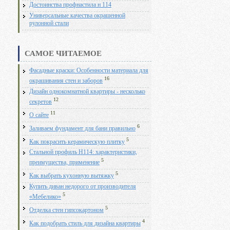
Достоинства профнастила н 114
Универсальные качества окрашенной
рулонной стали
САМОЕ ЧИТАЕМОЕ
Фасадные краски: Особенности материала для
16
окрашивания стен и заборов
Дизайн однокомнатной квартиры - несколько
12
секретов
11
О сайте
6
Заливаем фундамент для бани правильно
5
Как покрасить керамическую плитку
Стальной профиль Н114: характеристики,
5
преимущества, применение
5
Как выбрать кухонную вытяжку
Купить диван недорого от производителя
5
«Мебелико»
5
Отделка стен гипсокартоном
4
Как подобрать стиль для дизайна квартиры