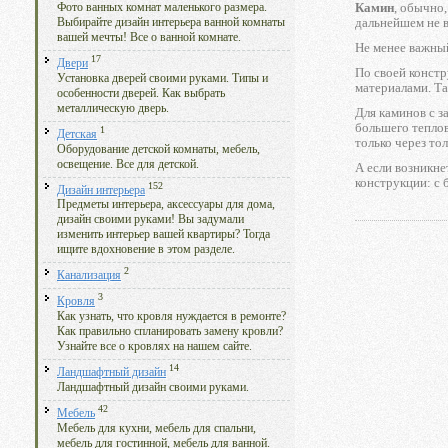
Камин
, обычно
Фото ванных комнат маленького размера.
дальнейшем не 
Выбирайте дизайн интерьера ванной комнаты
вашей мечты! Все о ванной комнате.
Не менее важный
17
Двери
По своей конст
Установка дверей своими руками. Типы и
материалами. Та
особенности дверей. Как выбрать
металлическую дверь.
Для каминов с з
большего теплов
1
Детская
только через тол
Оборудование детской комнаты, мебель,
освещение. Все для детской.
А если возникне
конструкции: с
152
Дизайн интерьера
Предметы интерьера, аксессуары для дома,
дизайн своими руками! Вы задумали
изменить интерьер вашей квартиры? Тогда
ищите вдохновение в этом разделе.
2
Канализация
3
Кровля
Как узнать, что кровля нуждается в ремонте?
Как правильно спланировать замену кровли?
Узнайте все о кровлях на нашем сайте.
14
Ландшафтный дизайн
Ландшафтный дизайн своими руками.
42
Мебель
Мебель для кухни, мебель для спальни,
мебель для гостинной, мебель для ванной.