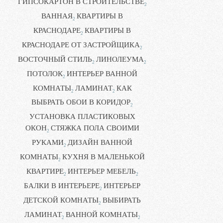
ГИПСОКАРТОН В СТРОИТЕЛЬСТВЕ
2
ВАННАЯ
КВАРТИРЫ В
2
КРАСНОДАРЕ
КВАРТИРЫ В
2
КРАСНОДАРЕ ОТ ЗАСТРОЙЩИКА
2
ВОСТОЧНЫЙ СТИЛЬ
ЛИНОЛЕУМА
2
2
ПОТОЛОК
ИНТЕРЬЕР ВАННОЙ
2
КОМНАТЫ
ЛАМИНАТ
КАК
2
2
ВЫБРАТЬ ОБОИ В КОРИДОР
2
УСТАНОВКА ПЛАСТИКОВЫХ
ОКОН
СТЯЖКА ПОЛА СВОИМИ
2
РУКАМИ
ДИЗАЙН ВАННОЙ
2
КОМНАТЫ
КУХНЯ В МАЛЕНЬКОЙ
2
КВАРТИРЕ
ИНТЕРЬЕР МЕБЕЛЬ
2
2
БАЛКИ В ИНТЕРЬЕРЕ
ИНТЕРЬЕР
2
ДЕТСКОЙ КОМНАТЫ
ВЫБИРАТЬ
2
ЛАМИНАТ
ВАННОЙ КОМНАТЫ
2
2