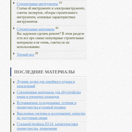
16
Строительные инструменты
Статьи об инструменте и электроинструменте,
советы экспертов, обзоры строительного
инструмента, основные характеристики
инструментов.
43
Строительные материалы
Вы задумали сделать ремонт? В этом разделе
есть все про самые популярные строительные
материалы и не очень, советы по их
использованию.
39
Теплый пол
ПОСЛЕДНИЕ МАТЕРИАЛЫ
Лучшие лодки для семейного отдыха и
развлечений
Современные материалы для обустройства
крыш и открытых площадок
Встраиваемые холодильники: отличия и
преимущества кухонной техники
Выхлопные системы в ассортименте: качество
по доступным ценам
Стальной профиль Н114: характеристики,
преимущества, применение