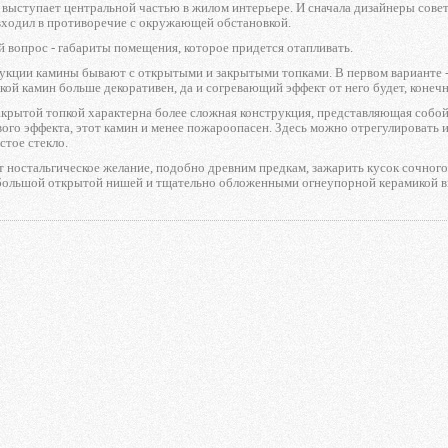
, выступает центральной частью в жилом интерьере. И сначала дизайнеры совет
входил в противоречие с окружающей обстановкой.
 вопрос - габариты помещения, которое придется отапливать.
рукции камины бывают с открытыми и закрытыми топками. В первом варианте
кой камин больше декоративен, да и согревающий эффект от него будет, конечн
акрытой топкой характерна более сложная конструкция, представляющая собой
ого эффекта, этот камин и менее пожароопасен. Здесь можно отрегулировать и
стое стекло.
т ностальгическое желание, подобно древним предкам, зажарить кусок сочного
 большой открытой нишей и тщательно обложенными огнеупорной керамикой в