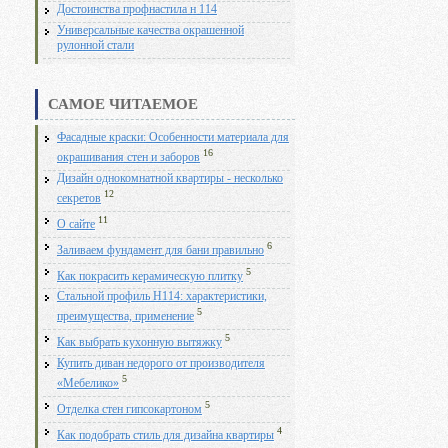
Достоинства профнастила н 114
Универсальные качества окрашенной
рулонной стали
САМОЕ ЧИТАЕМОЕ
Фасадные краски: Особенности материала для
16
окрашивания стен и заборов
Дизайн однокомнатной квартиры - несколько
12
секретов
11
О сайте
6
Заливаем фундамент для бани правильно
5
Как покрасить керамическую плитку
Стальной профиль Н114: характеристики,
5
преимущества, применение
5
Как выбрать кухонную вытяжку
Купить диван недорого от производителя
5
«Мебелико»
5
Отделка стен гипсокартоном
4
Как подобрать стиль для дизайна квартиры