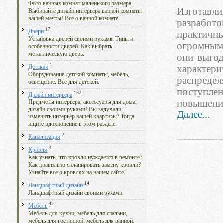
Фото ванных комнат маленького размера.
Изготав
Выбирайте дизайн интерьера ванной комнаты
вашей мечты! Все о ванной комнате.
разрабо
17
Двери
практичн
Установка дверей своими руками. Типы и
огромным
особенности дверей. Как выбрать
металлическую дверь.
они выгод
1
характер
Детская
Оборудование детской комнаты, мебель,
распредел
освещение. Все для детской.
поступле
152
Дизайн интерьера
повышение
Предметы интерьера, аксессуары для дома,
дизайн своими руками! Вы задумали
Далее...
изменить интерьер вашей квартиры? Тогда
ищите вдохновение в этом разделе.
2
Канализация
3
Кровля
Как узнать, что кровля нуждается в ремонте?
Как правильно спланировать замену кровли?
Узнайте все о кровлях на нашем сайте.
14
Ландшафтный дизайн
Ландшафтный дизайн своими руками.
42
Мебель
Мебель для кухни, мебель для спальни,
мебель для гостинной, мебель для ванной.