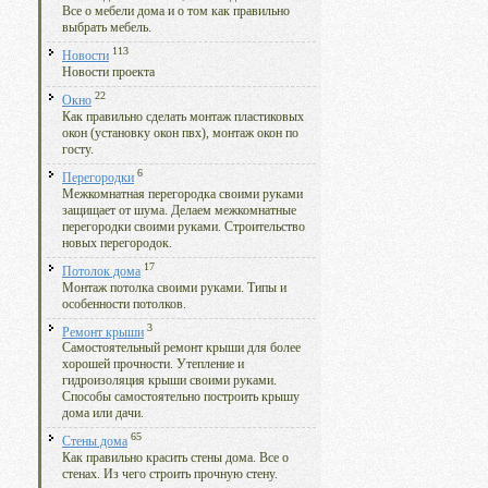
Все о мебели дома и о том как правильно
выбрать мебель.
113
Новости
Новости проекта
22
Окно
Как правильно сделать монтаж пластиковых
окон (установку окон пвх), монтаж окон по
госту.
6
Перегородки
Межкомнатная перегородка своими руками
защищает от шума. Делаем межкомнатные
перегородки своими руками. Строительство
новых перегородок.
17
Потолок дома
Монтаж потолка своими руками. Типы и
особенности потолков.
3
Ремонт крыши
Самостоятельный ремонт крыши для более
хорошей прочности. Утепление и
гидроизоляция крыши своими руками.
Способы самостоятельно построить крышу
дома или дачи.
65
Стены дома
Как правильно красить стены дома. Все о
стенах. Из чего строить прочную стену.