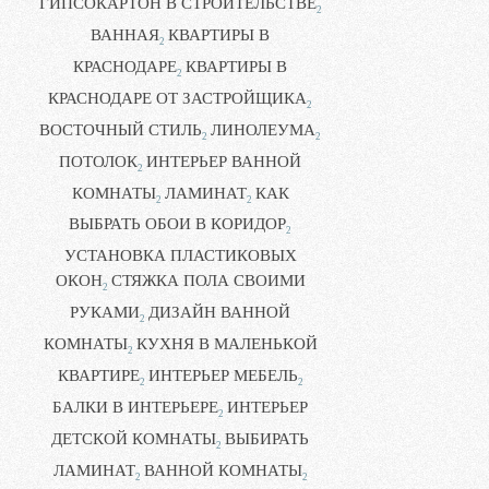
ГИПСОКАРТОН В СТРОИТЕЛЬСТВЕ
2
ВАННАЯ
КВАРТИРЫ В
2
КРАСНОДАРЕ
КВАРТИРЫ В
2
КРАСНОДАРЕ ОТ ЗАСТРОЙЩИКА
2
ВОСТОЧНЫЙ СТИЛЬ
ЛИНОЛЕУМА
2
2
ПОТОЛОК
ИНТЕРЬЕР ВАННОЙ
2
КОМНАТЫ
ЛАМИНАТ
КАК
2
2
ВЫБРАТЬ ОБОИ В КОРИДОР
2
УСТАНОВКА ПЛАСТИКОВЫХ
ОКОН
СТЯЖКА ПОЛА СВОИМИ
2
РУКАМИ
ДИЗАЙН ВАННОЙ
2
КОМНАТЫ
КУХНЯ В МАЛЕНЬКОЙ
2
КВАРТИРЕ
ИНТЕРЬЕР МЕБЕЛЬ
2
2
БАЛКИ В ИНТЕРЬЕРЕ
ИНТЕРЬЕР
2
ДЕТСКОЙ КОМНАТЫ
ВЫБИРАТЬ
2
ЛАМИНАТ
ВАННОЙ КОМНАТЫ
2
2