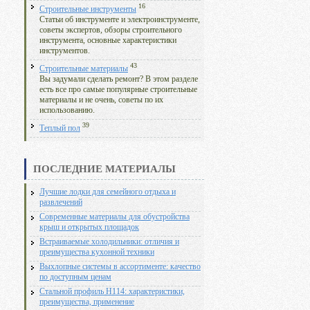
16
Строительные инструменты
Статьи об инструменте и электроинструменте,
советы экспертов, обзоры строительного
инструмента, основные характеристики
инструментов.
43
Строительные материалы
Вы задумали сделать ремонт? В этом разделе
есть все про самые популярные строительные
материалы и не очень, советы по их
использованию.
39
Теплый пол
ПОСЛЕДНИЕ МАТЕРИАЛЫ
Лучшие лодки для семейного отдыха и
развлечений
Современные материалы для обустройства
крыш и открытых площадок
Встраиваемые холодильники: отличия и
преимущества кухонной техники
Выхлопные системы в ассортименте: качество
по доступным ценам
Стальной профиль Н114: характеристики,
преимущества, применение