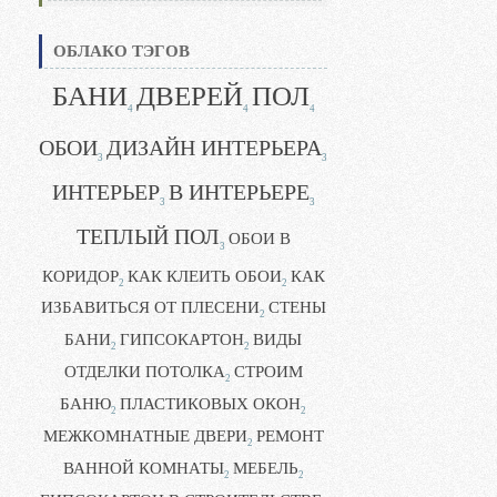
ОБЛАКО ТЭГОВ
БАНИ
ДВЕРЕЙ
ПОЛ
4
4
4
ОБОИ
ДИЗАЙН ИНТЕРЬЕРА
3
3
ИНТЕРЬЕР
В ИНТЕРЬЕРЕ
3
3
ТЕПЛЫЙ ПОЛ
ОБОИ В
3
КОРИДОР
КАК КЛЕИТЬ ОБОИ
КАК
2
2
ИЗБАВИТЬСЯ ОТ ПЛЕСЕНИ
СТЕНЫ
2
БАНИ
ГИПСОКАРТОН
ВИДЫ
2
2
ОТДЕЛКИ ПОТОЛКА
СТРОИМ
2
БАНЮ
ПЛАСТИКОВЫХ ОКОН
2
2
МЕЖКОМНАТНЫЕ ДВЕРИ
РЕМОНТ
2
ВАННОЙ КОМНАТЫ
МЕБЕЛЬ
2
2