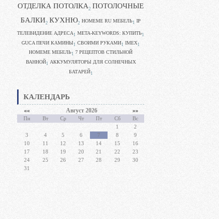
ОТДЕЛКА ПОТОЛКА
ПОТОЛОЧНЫЕ
2
БАЛКИ
КУХНЮ
HOMEME RU МЕБЕЛЬ
IP
1
2
2
ТЕЛЕВИДЕНИЕ АДРЕСА
META-KEYWORDS: КУПИТЬ
1
1
GUCA ПЕЧИ КАМИНЫ
CВОИМИ РУКАМИ
IMEX
1
1
1
HOMEME МЕБЕЛЬ
7 РЕЦЕПТОВ СТИЛЬНОЙ
1
ВАННОЙ
АККУМУЛЯТОРЫ ДЛЯ СОЛНЕЧНЫХ
1
БАТАРЕЙ
1
КАЛЕНДАРЬ
««
Август 2026
»»
Пн
Вт
Ср
Чт
Пт
Сб
Вс
1
2
3
4
5
6
7
8
9
10
11
12
13
14
15
16
17
18
19
20
21
22
23
24
25
26
27
28
29
30
31