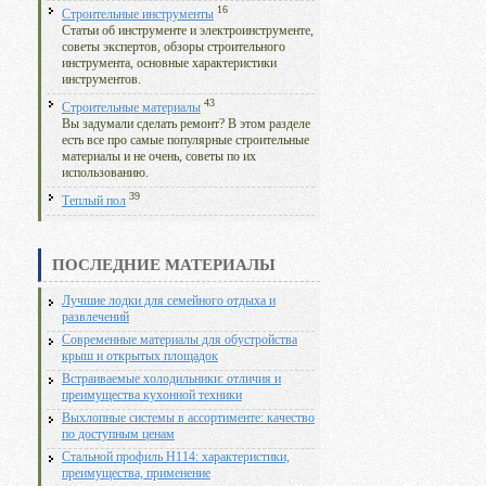
16
Строительные инструменты
Статьи об инструменте и электроинструменте,
советы экспертов, обзоры строительного
инструмента, основные характеристики
инструментов.
43
Строительные материалы
Вы задумали сделать ремонт? В этом разделе
есть все про самые популярные строительные
материалы и не очень, советы по их
использованию.
39
Теплый пол
ПОСЛЕДНИЕ МАТЕРИАЛЫ
Лучшие лодки для семейного отдыха и
развлечений
Современные материалы для обустройства
крыш и открытых площадок
Встраиваемые холодильники: отличия и
преимущества кухонной техники
Выхлопные системы в ассортименте: качество
по доступным ценам
Стальной профиль Н114: характеристики,
преимущества, применение