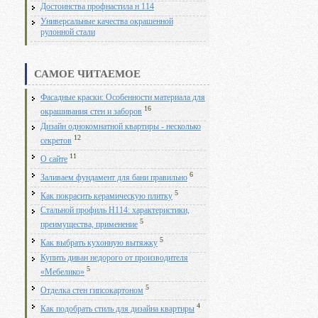
Достоинства профнастила н 114
Универсальные качества окрашенной
рулонной стали
САМОЕ ЧИТАЕМОЕ
Фасадные краски: Особенности материала для
16
окрашивания стен и заборов
Дизайн однокомнатной квартиры - несколько
12
секретов
11
О сайте
6
Заливаем фундамент для бани правильно
5
Как покрасить керамическую плитку
Стальной профиль Н114: характеристики,
5
преимущества, применение
5
Как выбрать кухонную вытяжку
Купить диван недорого от производителя
5
«Мебелико»
5
Отделка стен гипсокартоном
4
Как подобрать стиль для дизайна квартиры