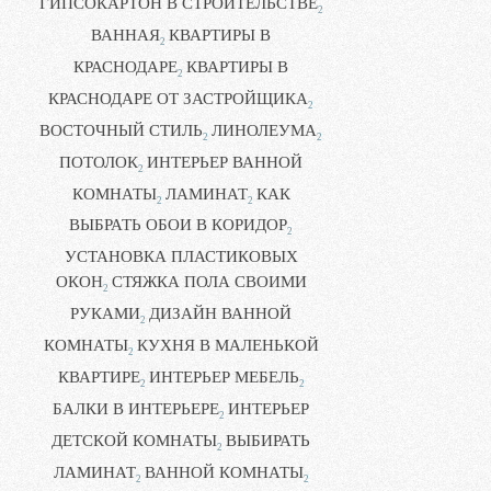
ГИПСОКАРТОН В СТРОИТЕЛЬСТВЕ
2
ВАННАЯ
КВАРТИРЫ В
2
КРАСНОДАРЕ
КВАРТИРЫ В
2
КРАСНОДАРЕ ОТ ЗАСТРОЙЩИКА
2
ВОСТОЧНЫЙ СТИЛЬ
ЛИНОЛЕУМА
2
2
ПОТОЛОК
ИНТЕРЬЕР ВАННОЙ
2
КОМНАТЫ
ЛАМИНАТ
КАК
2
2
ВЫБРАТЬ ОБОИ В КОРИДОР
2
УСТАНОВКА ПЛАСТИКОВЫХ
ОКОН
СТЯЖКА ПОЛА СВОИМИ
2
РУКАМИ
ДИЗАЙН ВАННОЙ
2
КОМНАТЫ
КУХНЯ В МАЛЕНЬКОЙ
2
КВАРТИРЕ
ИНТЕРЬЕР МЕБЕЛЬ
2
2
БАЛКИ В ИНТЕРЬЕРЕ
ИНТЕРЬЕР
2
ДЕТСКОЙ КОМНАТЫ
ВЫБИРАТЬ
2
ЛАМИНАТ
ВАННОЙ КОМНАТЫ
2
2