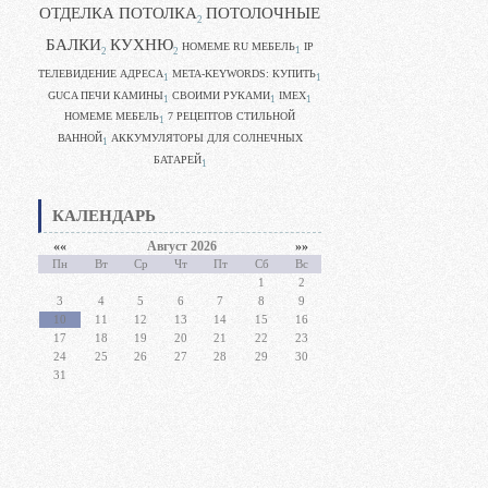
ОТДЕЛКА ПОТОЛКА
ПОТОЛОЧНЫЕ
2
БАЛКИ
КУХНЮ
HOMEME RU МЕБЕЛЬ
IP
1
2
2
ТЕЛЕВИДЕНИЕ АДРЕСА
META-KEYWORDS: КУПИТЬ
1
1
GUCA ПЕЧИ КАМИНЫ
CВОИМИ РУКАМИ
IMEX
1
1
1
HOMEME МЕБЕЛЬ
7 РЕЦЕПТОВ СТИЛЬНОЙ
1
ВАННОЙ
АККУМУЛЯТОРЫ ДЛЯ СОЛНЕЧНЫХ
1
БАТАРЕЙ
1
КАЛЕНДАРЬ
««
Август 2026
»»
Пн
Вт
Ср
Чт
Пт
Сб
Вс
1
2
3
4
5
6
7
8
9
10
11
12
13
14
15
16
17
18
19
20
21
22
23
24
25
26
27
28
29
30
31