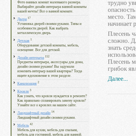
трудно ув
Фото ванных комнат маленького размера.
Выбирайте дизайн интерьера ванной комнаты
опасность
вашей мечты! Все о ванной комнате.
место. Там
17
Двери
начинает 
Установка дверей своими руками. Типы и
особенности дверей. Как выбрать
Плесень ч
металлическую дверь.
сложно. Д
1
Детская
Оборудование детской комнаты, мебель,
знать сре
освещение. Все для детской.
использова
152
Дизайн интерьера
Плесень м
Предметы интерьера, аксессуары для дома,
дизайн своими руками! Вы задумали
грибок яв
изменить интерьер вашей квартиры? Тогда
ищите вдохновение в этом разделе.
Далее...
2
Канализация
3
Кровля
Как узнать, что кровля нуждается в ремонте?
Как правильно спланировать замену кровли?
Узнайте все о кровлях на нашем сайте.
14
Ландшафтный дизайн
Ландшафтный дизайн своими руками.
42
Мебель
Мебель для кухни, мебель для спальни,
мебель для гостинной, мебель для ванной.