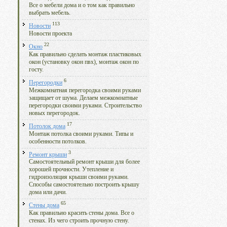
Все о мебели дома и о том как правильно
выбрать мебель.
113
Новости
Новости проекта
22
Окно
Как правильно сделать монтаж пластиковых
окон (установку окон пвх), монтаж окон по
госту.
6
Перегородки
Межкомнатная перегородка своими руками
защищает от шума. Делаем межкомнатные
перегородки своими руками. Строительство
новых перегородок.
17
Потолок дома
Монтаж потолка своими руками. Типы и
особенности потолков.
3
Ремонт крыши
Самостоятельный ремонт крыши для более
хорошей прочности. Утепление и
гидроизоляция крыши своими руками.
Способы самостоятельно построить крышу
дома или дачи.
65
Стены дома
Как правильно красить стены дома. Все о
стенах. Из чего строить прочную стену.