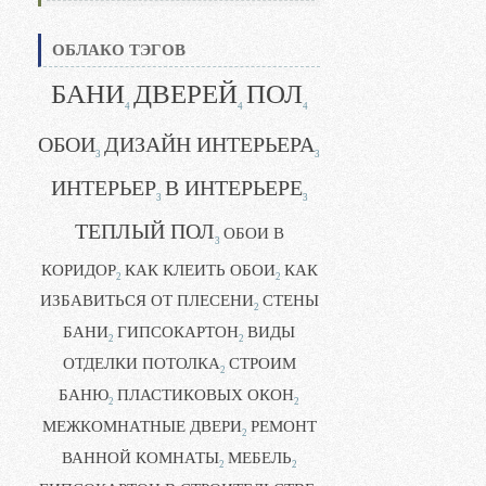
ОБЛАКО ТЭГОВ
БАНИ
ДВЕРЕЙ
ПОЛ
4
4
4
ОБОИ
ДИЗАЙН ИНТЕРЬЕРА
3
3
ИНТЕРЬЕР
В ИНТЕРЬЕРЕ
3
3
ТЕПЛЫЙ ПОЛ
ОБОИ В
3
КОРИДОР
КАК КЛЕИТЬ ОБОИ
КАК
2
2
ИЗБАВИТЬСЯ ОТ ПЛЕСЕНИ
СТЕНЫ
2
БАНИ
ГИПСОКАРТОН
ВИДЫ
2
2
ОТДЕЛКИ ПОТОЛКА
СТРОИМ
2
БАНЮ
ПЛАСТИКОВЫХ ОКОН
2
2
МЕЖКОМНАТНЫЕ ДВЕРИ
РЕМОНТ
2
ВАННОЙ КОМНАТЫ
МЕБЕЛЬ
2
2