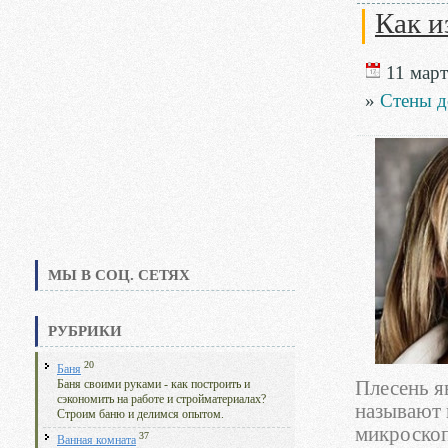
Как и
11 март
»
Стены д
МЫ В СОЦ. СЕТЯХ
РУБРИКИ
20
Баня
Плесень я
Баня своими руками - как построить и
сэкономить на работе и стройматериалах?
называют 
Строим баню и делимся опытом.
микроскоп
37
Ванная комната