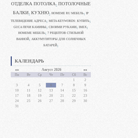
ОТДЕЛКА ПОТОЛКА
ПОТОЛОЧНЫЕ
2
БАЛКИ
КУХНЮ
HOMEME RU МЕБЕЛЬ
IP
1
2
2
ТЕЛЕВИДЕНИЕ АДРЕСА
META-KEYWORDS: КУПИТЬ
1
1
GUCA ПЕЧИ КАМИНЫ
CВОИМИ РУКАМИ
IMEX
1
1
1
HOMEME МЕБЕЛЬ
7 РЕЦЕПТОВ СТИЛЬНОЙ
1
ВАННОЙ
АККУМУЛЯТОРЫ ДЛЯ СОЛНЕЧНЫХ
1
БАТАРЕЙ
1
КАЛЕНДАРЬ
««
Август 2026
»»
Пн
Вт
Ср
Чт
Пт
Сб
Вс
1
2
3
4
5
6
7
8
9
10
11
12
13
14
15
16
17
18
19
20
21
22
23
24
25
26
27
28
29
30
31