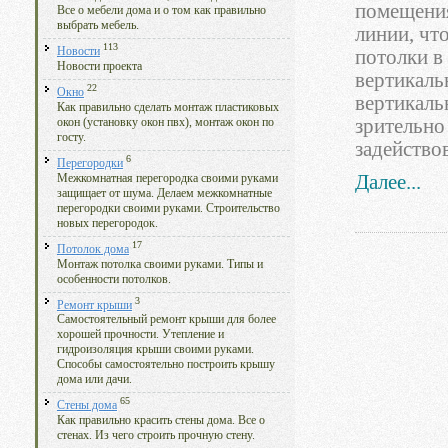
помещения
Все о мебели дома и о том как правильно
выбрать мебель.
линии, чт
113
Новости
потолки в
Новости проекта
вертикаль
22
Окно
вертикаль
Как правильно сделать монтаж пластиковых
зрительно
окон (установку окон пвх), монтаж окон по
госту.
задейство
6
Перегородки
Далее...
Межкомнатная перегородка своими руками
защищает от шума. Делаем межкомнатные
перегородки своими руками. Строительство
новых перегородок.
17
Потолок дома
Монтаж потолка своими руками. Типы и
особенности потолков.
3
Ремонт крыши
Самостоятельный ремонт крыши для более
хорошей прочности. Утепление и
гидроизоляция крыши своими руками.
Способы самостоятельно построить крышу
дома или дачи.
65
Стены дома
Как правильно красить стены дома. Все о
стенах. Из чего строить прочную стену.