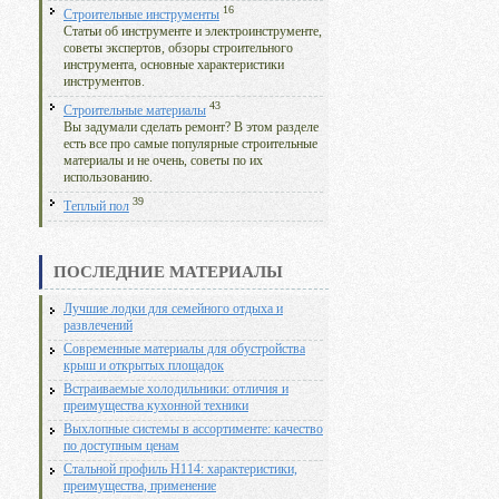
16
Строительные инструменты
Статьи об инструменте и электроинструменте,
советы экспертов, обзоры строительного
инструмента, основные характеристики
инструментов.
43
Строительные материалы
Вы задумали сделать ремонт? В этом разделе
есть все про самые популярные строительные
материалы и не очень, советы по их
использованию.
39
Теплый пол
ПОСЛЕДНИЕ МАТЕРИАЛЫ
Лучшие лодки для семейного отдыха и
развлечений
Современные материалы для обустройства
крыш и открытых площадок
Встраиваемые холодильники: отличия и
преимущества кухонной техники
Выхлопные системы в ассортименте: качество
по доступным ценам
Стальной профиль Н114: характеристики,
преимущества, применение