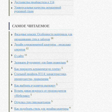
Достоинства профнастила н 114
Универсальные качества окрашенной
рулонной стали
САМОЕ ЧИТАЕМОЕ
Фасадные краски: Особенности материала для
16
окрашивания стен и заборов
Дизайн однокомнатной квартиры - несколько
12
секретов
11
О сайте
6
Заливаем фундамент для бани правильно
5
Как покрасить керамическую плитку
Стальной профиль Н114: характеристики,
5
преимущества, применение
5
Как выбрать кухонную вытяжку
Купить диван недорого от производителя
5
«Мебелико»
5
Отделка стен гипсокартоном
4
Как подобрать стиль для дизайна квартиры