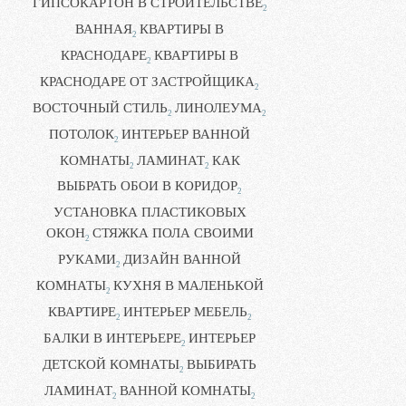
ГИПСОКАРТОН В СТРОИТЕЛЬСТВЕ
2
ВАННАЯ
КВАРТИРЫ В
2
КРАСНОДАРЕ
КВАРТИРЫ В
2
КРАСНОДАРЕ ОТ ЗАСТРОЙЩИКА
2
ВОСТОЧНЫЙ СТИЛЬ
ЛИНОЛЕУМА
2
2
ПОТОЛОК
ИНТЕРЬЕР ВАННОЙ
2
КОМНАТЫ
ЛАМИНАТ
КАК
2
2
ВЫБРАТЬ ОБОИ В КОРИДОР
2
УСТАНОВКА ПЛАСТИКОВЫХ
ОКОН
СТЯЖКА ПОЛА СВОИМИ
2
РУКАМИ
ДИЗАЙН ВАННОЙ
2
КОМНАТЫ
КУХНЯ В МАЛЕНЬКОЙ
2
КВАРТИРЕ
ИНТЕРЬЕР МЕБЕЛЬ
2
2
БАЛКИ В ИНТЕРЬЕРЕ
ИНТЕРЬЕР
2
ДЕТСКОЙ КОМНАТЫ
ВЫБИРАТЬ
2
ЛАМИНАТ
ВАННОЙ КОМНАТЫ
2
2