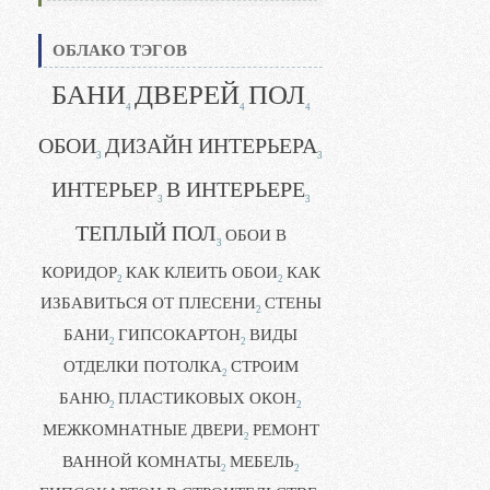
ОБЛАКО ТЭГОВ
БАНИ
ДВЕРЕЙ
ПОЛ
4
4
4
ОБОИ
ДИЗАЙН ИНТЕРЬЕРА
3
3
ИНТЕРЬЕР
В ИНТЕРЬЕРЕ
3
3
ТЕПЛЫЙ ПОЛ
ОБОИ В
3
КОРИДОР
КАК КЛЕИТЬ ОБОИ
КАК
2
2
ИЗБАВИТЬСЯ ОТ ПЛЕСЕНИ
СТЕНЫ
2
БАНИ
ГИПСОКАРТОН
ВИДЫ
2
2
ОТДЕЛКИ ПОТОЛКА
СТРОИМ
2
БАНЮ
ПЛАСТИКОВЫХ ОКОН
2
2
МЕЖКОМНАТНЫЕ ДВЕРИ
РЕМОНТ
2
ВАННОЙ КОМНАТЫ
МЕБЕЛЬ
2
2