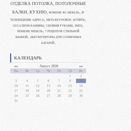
ОТДЕЛКА ПОТОЛКА
ПОТОЛОЧНЫЕ
2
БАЛКИ
КУХНЮ
HOMEME RU МЕБЕЛЬ
IP
1
2
2
ТЕЛЕВИДЕНИЕ АДРЕСА
META-KEYWORDS: КУПИТЬ
1
1
GUCA ПЕЧИ КАМИНЫ
CВОИМИ РУКАМИ
IMEX
1
1
1
HOMEME МЕБЕЛЬ
7 РЕЦЕПТОВ СТИЛЬНОЙ
1
ВАННОЙ
АККУМУЛЯТОРЫ ДЛЯ СОЛНЕЧНЫХ
1
БАТАРЕЙ
1
КАЛЕНДАРЬ
««
Август 2026
»»
Пн
Вт
Ср
Чт
Пт
Сб
Вс
1
2
3
4
5
6
7
8
9
10
11
12
13
14
15
16
17
18
19
20
21
22
23
24
25
26
27
28
29
30
31