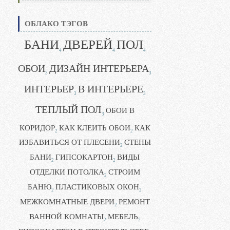
ОБЛАКО ТЭГОВ
БАНИ
ДВЕРЕЙ
ПОЛ
4
4
4
ОБОИ
ДИЗАЙН ИНТЕРЬЕРА
3
3
ИНТЕРЬЕР
В ИНТЕРЬЕРЕ
3
3
ТЕПЛЫЙ ПОЛ
ОБОИ В
3
КОРИДОР
КАК КЛЕИТЬ ОБОИ
КАК
2
2
ИЗБАВИТЬСЯ ОТ ПЛЕСЕНИ
СТЕНЫ
2
БАНИ
ГИПСОКАРТОН
ВИДЫ
2
2
ОТДЕЛКИ ПОТОЛКА
СТРОИМ
2
БАНЮ
ПЛАСТИКОВЫХ ОКОН
2
2
МЕЖКОМНАТНЫЕ ДВЕРИ
РЕМОНТ
2
ВАННОЙ КОМНАТЫ
МЕБЕЛЬ
2
2