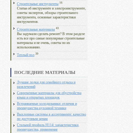
16
Строительные инструменты
Статьи об инструменте и электроинструменте,
советы экспертов, обзоры строительного
инструмента, основные характеристики
инструментов.
43
Строительные материалы
Вы задумали сделать ремонт? В этом разделе
есть все про самые популярные строительные
материалы и не очень, советы по их
использованию.
39
Теплый пол
ПОСЛЕДНИЕ МАТЕРИАЛЫ
Лучшие лодки для семейного отдыха и
развлечений
Современные материалы для обустройства
крыш и открытых площадок
Встраиваемые холодильники: отличия и
преимущества кухонной техники
Выхлопные системы в ассортименте: качество
по доступным ценам
Стальной профиль Н114: характеристики,
преимущества, применение