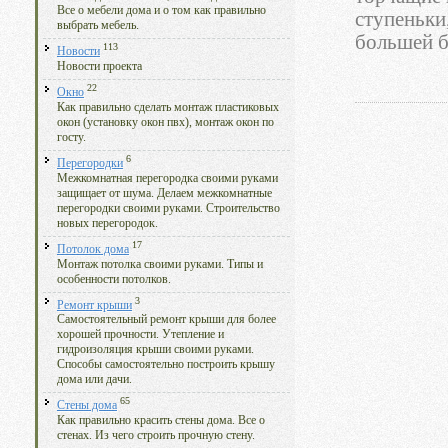
Все о мебели дома и о том как правильно
ступеньки
выбрать мебель.
большей б
113
Новости
Новости проекта
22
Окно
Как правильно сделать монтаж пластиковых
окон (установку окон пвх), монтаж окон по
госту.
6
Перегородки
Межкомнатная перегородка своими руками
защищает от шума. Делаем межкомнатные
перегородки своими руками. Строительство
новых перегородок.
17
Потолок дома
Монтаж потолка своими руками. Типы и
особенности потолков.
3
Ремонт крыши
Самостоятельный ремонт крыши для более
хорошей прочности. Утепление и
гидроизоляция крыши своими руками.
Способы самостоятельно построить крышу
дома или дачи.
65
Стены дома
Как правильно красить стены дома. Все о
стенах. Из чего строить прочную стену.