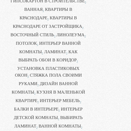
ГИПСОКАРТОН В СТРОИТЕЛЬСТВЕ
2
ВАННАЯ
КВАРТИРЫ В
2
КРАСНОДАРЕ
КВАРТИРЫ В
2
КРАСНОДАРЕ ОТ ЗАСТРОЙЩИКА
2
ВОСТОЧНЫЙ СТИЛЬ
ЛИНОЛЕУМА
2
2
ПОТОЛОК
ИНТЕРЬЕР ВАННОЙ
2
КОМНАТЫ
ЛАМИНАТ
КАК
2
2
ВЫБРАТЬ ОБОИ В КОРИДОР
2
УСТАНОВКА ПЛАСТИКОВЫХ
ОКОН
СТЯЖКА ПОЛА СВОИМИ
2
РУКАМИ
ДИЗАЙН ВАННОЙ
2
КОМНАТЫ
КУХНЯ В МАЛЕНЬКОЙ
2
КВАРТИРЕ
ИНТЕРЬЕР МЕБЕЛЬ
2
2
БАЛКИ В ИНТЕРЬЕРЕ
ИНТЕРЬЕР
2
ДЕТСКОЙ КОМНАТЫ
ВЫБИРАТЬ
2
ЛАМИНАТ
ВАННОЙ КОМНАТЫ
2
2