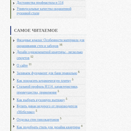
Достоинства профнастила н 114
Универсальные качества окрашенной
рулонной стали
САМОЕ ЧИТАЕМОЕ
Фасадные краски: Особенности материала для
16
окрашивания стен и заборов
Дизайн однокомнатной квартиры - несколько
12
секретов
11
О сайте
6
Заливаем фундамент для бани правильно
5
Как покрасить керамическую плитку
Стальной профиль Н114: характеристики,
5
преимущества, применение
5
Как выбрать кухонную вытяжку
Купить диван недорого от производителя
5
«Мебелико»
5
Отделка стен гипсокартоном
4
Как подобрать стиль для дизайна квартиры