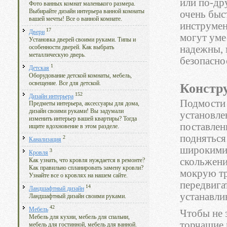
или по-др
Фото ванных комнат маленького размера.
Выбирайте дизайн интерьера ванной комнаты
очень быс
вашей мечты! Все о ванной комнате.
инструмент
17
Двери
могут уме
Установка дверей своими руками. Типы и
надежны, 
особенности дверей. Как выбрать
металлическую дверь.
безопасно
1
Детская
Оборудование детской комнаты, мебель,
освещение. Все для детской.
Констр
152
Дизайн интерьера
Подмости 
Предметы интерьера, аксессуары для дома,
дизайн своими руками! Вы задумали
установле
изменить интерьер вашей квартиры? Тогда
поставлен
ищите вдохновение в этом разделе.
подняться
2
Канализация
широкими 
3
Кровля
скольжени
Как узнать, что кровля нуждается в ремонте?
Как правильно спланировать замену кровли?
мокрую тр
Узнайте все о кровлях на нашем сайте.
передвига
14
Ландшафтный дизайн
устанавли
Ландшафтный дизайн своими руками.
42
Мебель
Чтобы не 
Мебель для кухни, мебель для спальни,
торчащие 
мебель для гостинной, мебель для ванной.