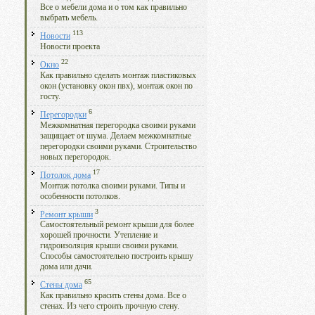
Все о мебели дома и о том как правильно
выбрать мебель.
113
Новости
Новости проекта
22
Окно
Как правильно сделать монтаж пластиковых
окон (установку окон пвх), монтаж окон по
госту.
6
Перегородки
Межкомнатная перегородка своими руками
защищает от шума. Делаем межкомнатные
перегородки своими руками. Строительство
новых перегородок.
17
Потолок дома
Монтаж потолка своими руками. Типы и
особенности потолков.
3
Ремонт крыши
Самостоятельный ремонт крыши для более
хорошей прочности. Утепление и
гидроизоляция крыши своими руками.
Способы самостоятельно построить крышу
дома или дачи.
65
Стены дома
Как правильно красить стены дома. Все о
стенах. Из чего строить прочную стену.