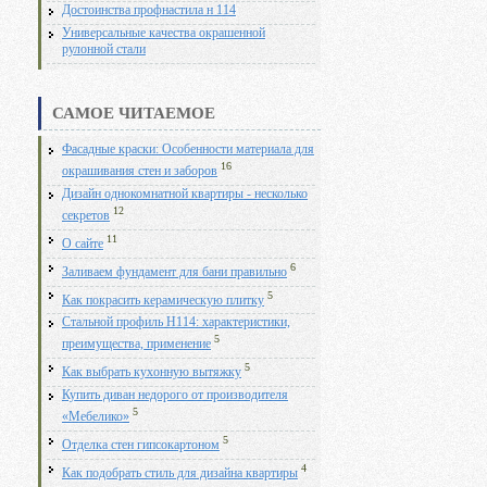
Достоинства профнастила н 114
Универсальные качества окрашенной
рулонной стали
САМОЕ ЧИТАЕМОЕ
Фасадные краски: Особенности материала для
16
окрашивания стен и заборов
Дизайн однокомнатной квартиры - несколько
12
секретов
11
О сайте
6
Заливаем фундамент для бани правильно
5
Как покрасить керамическую плитку
Стальной профиль Н114: характеристики,
5
преимущества, применение
5
Как выбрать кухонную вытяжку
Купить диван недорого от производителя
5
«Мебелико»
5
Отделка стен гипсокартоном
4
Как подобрать стиль для дизайна квартиры