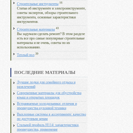
16
Строительные инструменты
Статьи об инструменте и электроинструменте,
советы экспертов, обзоры строительного
инструмента, основные характеристики
инструментов.
43
Строительные материалы
Вы задумали сделать ремонт? В этом разделе
есть все про самые популярные строительные
материалы и не очень, советы по их
использованию.
39
Теплый пол
ПОСЛЕДНИЕ МАТЕРИАЛЫ
Лучшие лодки для семейного отдыха и
развлечений
Современные материалы для обустройства
крыш и открытых площадок
Встраиваемые холодильники: отличия и
преимущества кухонной техники
Выхлопные системы в ассортименте: качество
по доступным ценам
Стальной профиль Н114: характеристики,
преимущества, применение