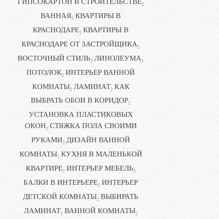
ГИПСОКАРТОН В СТРОИТЕЛЬСТВЕ
2
ВАННАЯ
КВАРТИРЫ В
2
КРАСНОДАРЕ
КВАРТИРЫ В
2
КРАСНОДАРЕ ОТ ЗАСТРОЙЩИКА
2
ВОСТОЧНЫЙ СТИЛЬ
ЛИНОЛЕУМА
2
2
ПОТОЛОК
ИНТЕРЬЕР ВАННОЙ
2
КОМНАТЫ
ЛАМИНАТ
КАК
2
2
ВЫБРАТЬ ОБОИ В КОРИДОР
2
УСТАНОВКА ПЛАСТИКОВЫХ
ОКОН
СТЯЖКА ПОЛА СВОИМИ
2
РУКАМИ
ДИЗАЙН ВАННОЙ
2
КОМНАТЫ
КУХНЯ В МАЛЕНЬКОЙ
2
КВАРТИРЕ
ИНТЕРЬЕР МЕБЕЛЬ
2
2
БАЛКИ В ИНТЕРЬЕРЕ
ИНТЕРЬЕР
2
ДЕТСКОЙ КОМНАТЫ
ВЫБИРАТЬ
2
ЛАМИНАТ
ВАННОЙ КОМНАТЫ
2
2