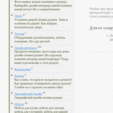
Фото ванных комнат маленького размера.
Выбирайте дизайн интерьера ванной комнаты
Чтобы свет прох
вашей мечты! Все о ванной комнате.
выбором будет с
17
Двери
стену в вашем д
Установка дверей своими руками. Типы и
особенности дверей. Как выбрать
Для ее соо
металлическую дверь.
1
Детская
Де
Оборудование детской комнаты, мебель,
др
освещение. Все для детской.
152
Дизайн интерьера
Предметы интерьера, аксессуары для дома,
дизайн своими руками! Вы задумали
изменить интерьер вашей квартиры? Тогда
ищите вдохновение в этом разделе.
2
Канализация
3
Кровля
Как узнать, что кровля нуждается в ремонте?
Как правильно спланировать замену кровли?
Узнайте все о кровлях на нашем сайте.
14
Ландшафтный дизайн
Ландшафтный дизайн своими руками.
42
Мебель
Мебель для кухни, мебель для спальни,
мебель для гостинной, мебель для ванной.