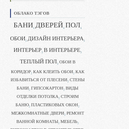
ОБЛАКО ТЭГОВ
БАНИ
ДВЕРЕЙ
ПОЛ
4
4
4
ОБОИ
ДИЗАЙН ИНТЕРЬЕРА
3
3
ИНТЕРЬЕР
В ИНТЕРЬЕРЕ
3
3
ТЕПЛЫЙ ПОЛ
ОБОИ В
3
КОРИДОР
КАК КЛЕИТЬ ОБОИ
КАК
2
2
ИЗБАВИТЬСЯ ОТ ПЛЕСЕНИ
СТЕНЫ
2
БАНИ
ГИПСОКАРТОН
ВИДЫ
2
2
ОТДЕЛКИ ПОТОЛКА
СТРОИМ
2
БАНЮ
ПЛАСТИКОВЫХ ОКОН
2
2
МЕЖКОМНАТНЫЕ ДВЕРИ
РЕМОНТ
2
ВАННОЙ КОМНАТЫ
МЕБЕЛЬ
2
2