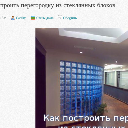
троить перегородку из стеклянных блоков
13 г.
Carsliy
Стены дома
Обсудить